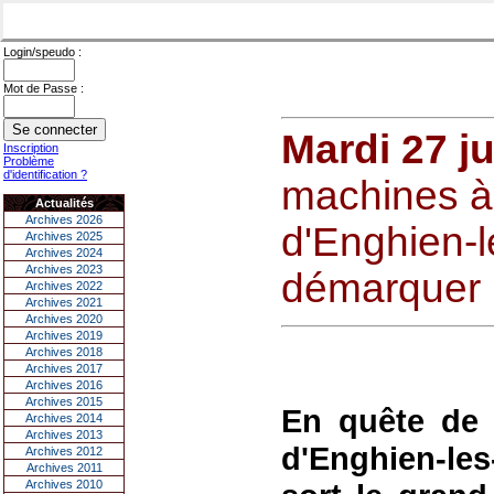
Login/speudo :
Mot de Passe :
Mardi 27 j
Inscription
Problème
d'identification ?
machines à
Actualités
Archives 2026
d'Enghien-l
Archives 2025
Archives 2024
Archives 2023
démarquer 
Archives 2022
Archives 2021
Archives 2020
Archives 2019
Archives 2018
Archives 2017
Archives 2016
Archives 2015
En quête de 
Archives 2014
Archives 2013
d'Enghien-les
Archives 2012
Archives 2011
Archives 2010