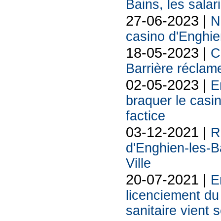
Bains, les sala
27-06-2023 |
N
casino d'Enghie
18-05-2023 |
C
Barrière réclame
02-05-2023 |
E
braquer le casi
factice
03-12-2021 |
R
d'Enghien-les-Ba
Ville
20-07-2021 |
E
licenciement du 
sanitaire vient 