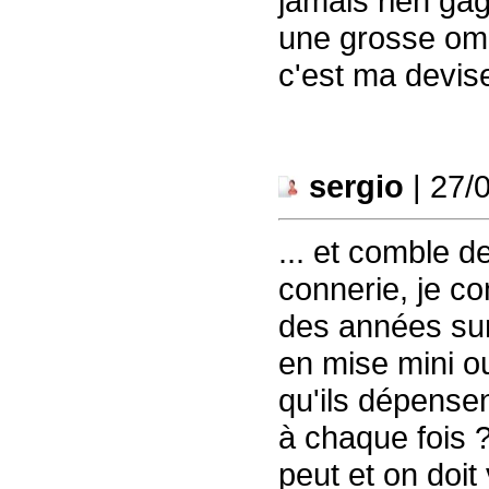
jamais rien gag
une grosse omel
c'est ma devise 
sergio
| 27/
... et comble d
connerie, je co
des années su
en mise mini ou
qu'ils dépense
à chaque fois ?
peut et on doit