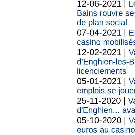
12-06-2021 |
L
Bains rouvre se
de plan social
07-04-2021 |
E
casino mobilisé
12-02-2021 |
V
d’Enghien-les-B
licenciements
05-01-2021 |
V
emplois se joue
25-11-2020 |
V
d'Enghien... ava
05-10-2020 |
V
euros au casino