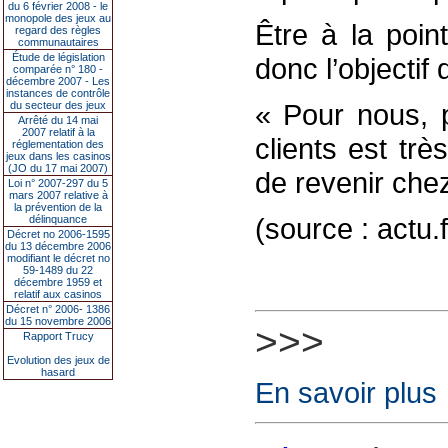
du 6 février 2008 - le
monopole des jeux au
Être à la poin
regard des règles
communautaires
Étude de législation
donc l’objectif
comparée n° 180 -
décembre 2007 - Les
instances de contrôle
« Pour nous, 
du secteur des jeux
Arrêté du 14 mai
2007 relatif à la
clients est trè
réglementation des
jeux dans les casinos
(JO du 17 mai 2007)
de revenir che
Loi n° 2007-297 du 5
mars 2007 relative à
la prévention de la
(source : act
délinquance
Décret no 2006-1595
du 13 décembre 2006
modifiant le décret no
59-1489 du 22
décembre 1959 et
relatif aux casinos
Décret n° 2006- 1386
du 15 novembre 2006
>>>
Rapport Trucy
Evolution des jeux de
hasard
En savoir plus