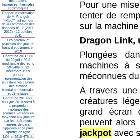
des stations
Pour une mise 
balnéaires, thermales
et climatiques
tenter de rem
Rapport d'information
de M. François
TRUCY, fait au nom
sur la machin
de la commission des
finances n° 17 (2011-
2012) - 12 octobre
2011
Dragon Link, 
Les niveaux et
pratiques des jeux de
hasard et d’argent en
2010
Plongées dan
Décret no 2011-906
du 29 juillet 2011
machines à s
modifiant le décret no
59-1489 du 22
décembre 1959
méconnues du 
portant
réglementation des
jeux dans les casinos
des stations
À travers une 
balnéaires, thermales
et climatiques
créatures lége
Décret no 2010-605
du 4 juin 2010 relatif à
la proportion
grand écran 
maximale des
sommes versées en
moyenne aux joueurs
peuvent alors 
par les opérateurs
agréés de paris
hippiques et de paris
jackpot
avec si
sportifs en ligne
LOI no 2010-476 du