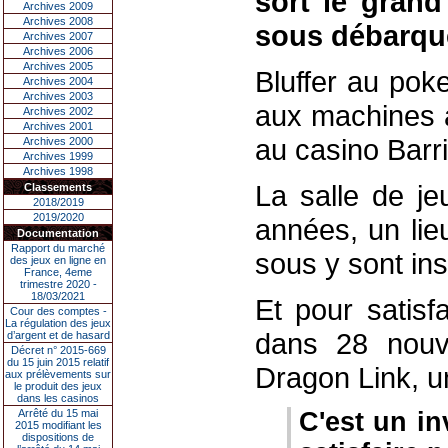
sort le grand
Archives 2009
Archives 2008
sous débarque
Archives 2007
Archives 2006
Archives 2005
Bluffer au pok
Archives 2004
Archives 2003
aux machines à 
Archives 2002
Archives 2001
au casino Barr
Archives 2000
Archives 1999
Archives 1998
La salle de je
Classements
2018/2019
2019/2020
années, un lie
Documentation
Rapport du marché
sous y sont ins
des jeux en ligne en
France, 4eme
trimestre 2020 -
18/03/2021
Et pour satisfa
Cour des comptes -
La régulation des jeux
dans 28 nouv
d’argent et de hasard
Décret n° 2015-669
du 15 juin 2015 relatif
Dragon Link, un
aux prélèvements sur
le produit des jeux
dans les casinos
Arrêté du 15 mai
C'est un i
2015 modifiant les
dispositions de