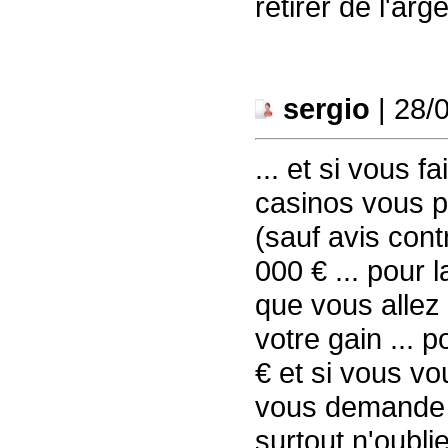
retirer de l'ar
sergio
| 28/
... et si vous f
casinos vous pa
(sauf avis cont
000 € ... pour 
que vous allez 
votre gain ... 
€ et si vous vo
vous demande u
surtout n'oubli