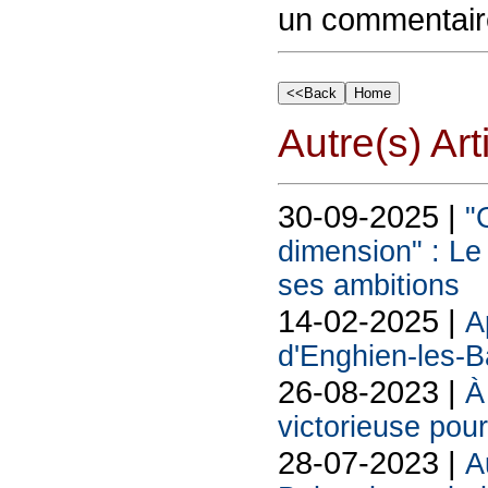
un commentair
Autre(s) Art
30-09-2025 |
"
dimension" : Le
ses ambitions
14-02-2025 |
A
d'Enghien-les-Ba
26-08-2023 |
À
victorieuse pour
28-07-2023 |
A