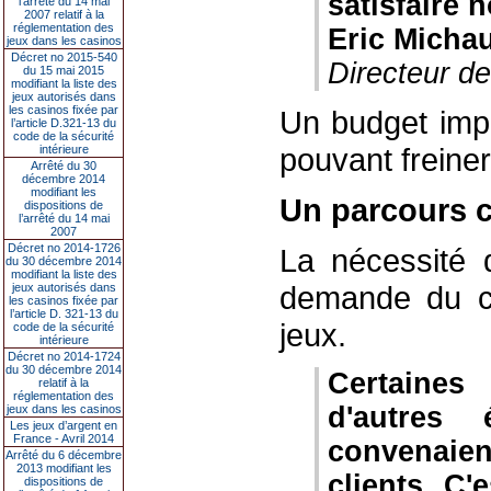
satisfaire n
l’arrêté du 14 mai
2007 relatif à la
réglementation des
Eric Micha
jeux dans les casinos
Décret no 2015-540
Directeur d
du 15 mai 2015
modifiant la liste des
jeux autorisés dans
les casinos fixée par
Un budget impo
l’article D.321-13 du
code de la sécurité
pouvant freiner
intérieure
Arrêté du 30
décembre 2014
modifiant les
Un parcours c
dispositions de
l’arrêté du 14 mai
2007
Décret no 2014-1726
La nécessité 
du 30 décembre 2014
modifiant la liste des
demande du cl
jeux autorisés dans
les casinos fixée par
l’article D. 321-13 du
jeux.
code de la sécurité
intérieure
Décret no 2014-1724
du 30 décembre 2014
Certaines 
relatif à la
réglementation des
d'autres 
jeux dans les casinos
Les jeux d’argent en
France - Avril 2014
convenai
Arrêté du 6 décembre
2013 modifiant les
clients. C
dispositions de