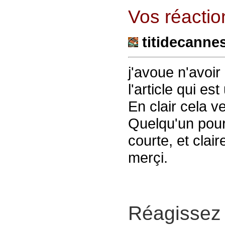
Vos réaction
titidecanne
j'avoue n'avoi
l'article qui es
En clair cela v
Quelqu'un pourr
courte, et clai
merçi.
Réagissez 