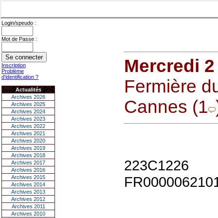
Login/speudo :
Mot de Passe :
Mercredi 2
Inscription
Problème
d'identification ?
Fermière d
Actualités
Archives 2026
Cannes (1
Archives 2025
Archives 2024
Archives 2023
Archives 2022
Archives 2021
Archives 2020
Archives 2019
Archives 2018
223C1226
Archives 2017
Archives 2016
FR000006210
Archives 2015
Archives 2014
Archives 2013
Archives 2012
Archives 2011
Archives 2010