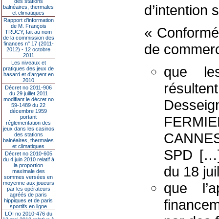
des stations
d’intention 
balnéaires, thermales
et climatiques
Rapport d'information
de M. François
« Conformém
TRUCY, fait au nom
de la commission des
finances n° 17 (2011-
de commerc
2012) - 12 octobre
2011
Les niveaux et
que le
pratiques des jeux de
hasard et d’argent en
2010
résulte
Décret no 2011-906
du 29 juillet 2011
modifiant le décret no
Desseig
59-1489 du 22
décembre 1959
FERMI
portant
réglementation des
jeux dans les casinos
CANNES q
des stations
balnéaires, thermales
et climatiques
SPD […]
Décret no 2010-605
du 4 juin 2010 relatif à
la proportion
du 18 jui
maximale des
sommes versées en
moyenne aux joueurs
que l’
par les opérateurs
agréés de paris
financeme
hippiques et de paris
sportifs en ligne
LOI no 2010-476 du