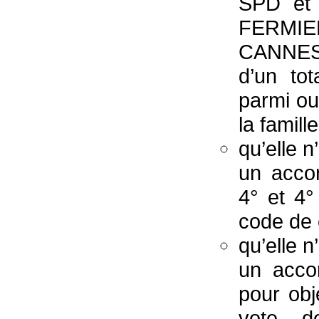
SPD et 
FERMI
CANNES, 
d’un to
parmi ou
la famille
qu’elle n
un acco
4° et 4°
code de
qu’elle n
un acco
pour obj
vote 