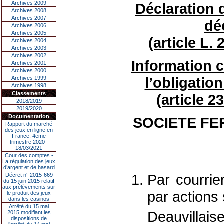
Archives 2009
Déclaration 
Archives 2008
Archives 2007
dé
Archives 2006
Archives 2005
(article L
Archives 2004
Archives 2003
Archives 2002
Information 
Archives 2001
Archives 2000
l’obligatio
Archives 1999
Archives 1998
Classements
(article 
2018/2019
2019/2020
Documentation
SOCIETE FE
Rapport du marché
des jeux en ligne en
France, 4eme
trimestre 2020 -
18/03/2021
Cour des comptes -
La régulation des jeux
d’argent et de hasard
Par courrie
Décret n° 2015-669
du 15 juin 2015 relatif
aux prélèvements sur
par actions 
le produit des jeux
dans les casinos
Arrêté du 15 mai
Deauvillais
2015 modifiant les
dispositions de