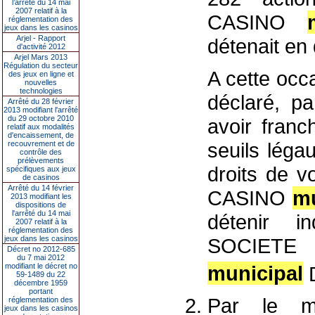
l’arrêté du 14 mai
2007 relatif à la
CASINO
réglementation des
jeux dans les casinos
Arjel - Rapport
détenait en
d'activité 2012
Arjel Mars 2013
Régulation du secteur
A cette occ
des jeux en ligne et
nouvelles
technologies
déclaré, pa
Arrêté du 28 février
2013 modifiant l'arrêté
du 29 octobre 2010
avoir franc
relatif aux modalités
d'encaissement, de
seuils léga
recouvrement et de
contrôle des
prélèvements
droits de
spécifiques aux jeux
de casinos
Arrêté du 14 février
CASINO
mu
2013 modifiant les
dispositions de
l'arrêté du 14 mai
détenir in
2007 relatif à la
réglementation des
SOCIET
jeux dans les casinos
Décret no 2012-685
du 7 mai 2012
modifiant le décret no
municipal
59-1489 du 22
décembre 1959
portant
Par le mê
réglementation des
jeux dans les casinos