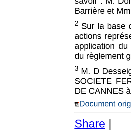
savoir : M. Do
Barrière et Mm
2
Sur la base 
actions représ
application du
du règlement g
3
M. D Desseig
SOCIETE FE
DE CANNES à SP
Document orig
Share
|