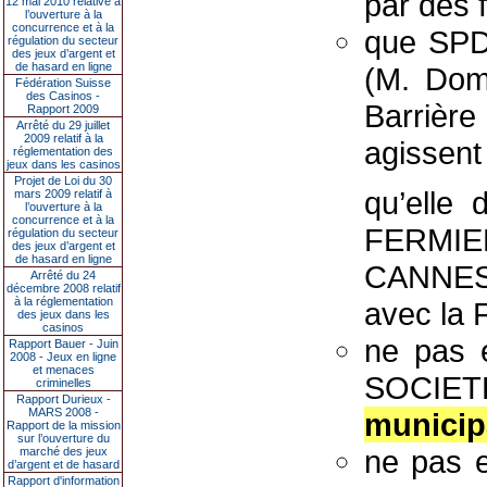
par des 
12 mai 2010 relative à
l’ouverture à la
concurrence et à la
que SPD 
régulation du secteur
des jeux d’argent et
de hasard en ligne
(M. Dom
Fédération Suisse
des Casinos -
Barrière
Rapport 2009
Arrêté du 29 juillet
2009 relatif à la
agissent
réglementation des
jeux dans les casinos
Projet de Loi du 30
qu’elle
mars 2009 relatif à
l’ouverture à la
concurrence et à la
FERMI
régulation du secteur
des jeux d’argent et
de hasard en ligne
CANNES 
Arrêté du 24
décembre 2008 relatif
à la réglementation
avec la 
des jeux dans les
casinos
ne pas e
Rapport Bauer - Juin
2008 - Jeux en ligne
et menaces
SOCIE
criminelles
Rapport Durieux -
MARS 2008 -
municip
Rapport de la mission
sur l’ouverture du
ne pas e
marché des jeux
d’argent et de hasard
Rapport d'information