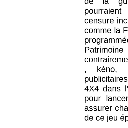
de la gue
pourraien
censure inc
comme la Fr
programmé
Patrimoine
contraireme
, kéno, 
publicitaire
4X4 dans l’
pour lancer
assurer ch
de ce jeu é