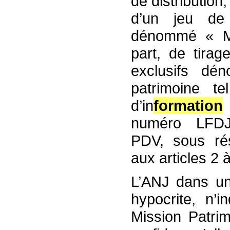
de distribution
d’un jeu de 
dénommé « Mis
part, de tirag
exclusifs d
patrimoine t
d’in
formation
numéro LFDJ-I
PDV, sous rés
aux articles 2 à
L’ANJ dans un
hypocrite, n’i
Mission Patri