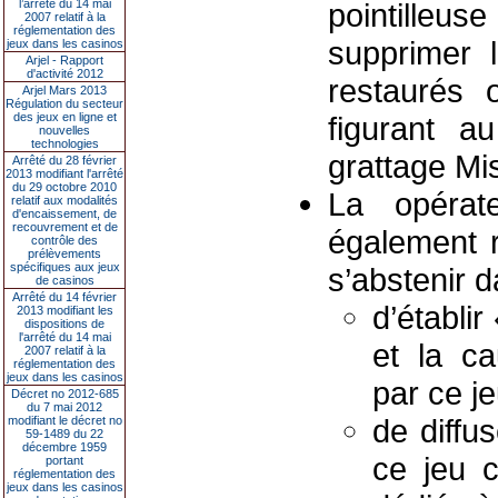
l’arrêté du 14 mai
pointilleu
2007 relatif à la
réglementation des
supprimer 
jeux dans les casinos
Arjel - Rapport
d'activité 2012
restaurés 
Arjel Mars 2013
Régulation du secteur
des jeux en ligne et
figurant a
nouvelles
technologies
grattage Mi
Arrêté du 28 février
2013 modifiant l'arrêté
du 29 octobre 2010
La opérate
relatif aux modalités
d'encaissement, de
recouvrement et de
également r
contrôle des
prélèvements
spécifiques aux jeux
s’abstenir 
de casinos
Arrêté du 14 février
d’établir
2013 modifiant les
dispositions de
l'arrêté du 14 mai
et la ca
2007 relatif à la
réglementation des
jeux dans les casinos
par ce je
Décret no 2012-685
du 7 mai 2012
de diffu
modifiant le décret no
59-1489 du 22
décembre 1959
ce jeu 
portant
réglementation des
jeux dans les casinos