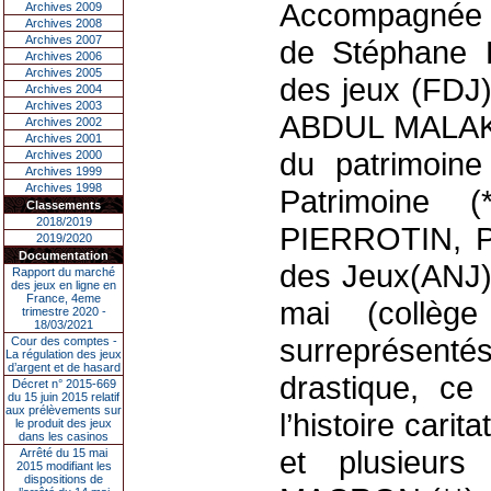
Accompagnée 
Archives 2009
Archives 2008
Archives 2007
de Stéphane 
Archives 2006
Archives 2005
des jeux (FDJ)
Archives 2004
Archives 2003
ABDUL MALAK -
Archives 2002
Archives 2001
du patrimoine
Archives 2000
Archives 1999
Archives 1998
Patrimoine 
Classements
2018/2019
PIERROTIN, Pré
2019/2020
Documentation
des Jeux(ANJ)
Rapport du marché
des jeux en ligne en
France, 4eme
mai (collèg
trimestre 2020 -
18/03/2021
surreprésen
Cour des comptes -
La régulation des jeux
d’argent et de hasard
drastique, ce
Décret n° 2015-669
du 15 juin 2015 relatif
aux prélèvements sur
l’histoire carit
le produit des jeux
dans les casinos
et plusieur
Arrêté du 15 mai
2015 modifiant les
dispositions de