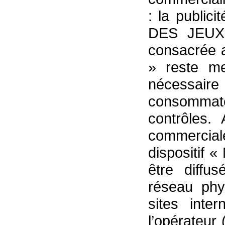
: la public
DES JEUX 
consacrée a
» reste me
nécessa
consommat
contrôles.
commercial
dispositif 
être diffu
réseau phys
sites inte
l’opérateur