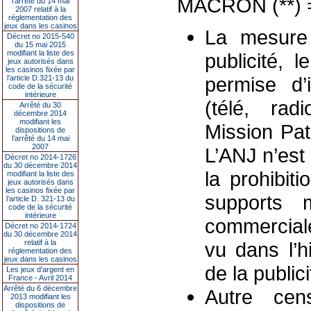
MACRON (**) 
l’arrêté du 14 mai
2007 relatif à la
réglementation des
jeux dans les casinos
La mesure 
Décret no 2015-540
du 15 mai 2015
modifiant la liste des
publicité, 
jeux autorisés dans
les casinos fixée par
permise d’i
l’article D.321-13 du
code de la sécurité
intérieure
(télé, rad
Arrêté du 30
décembre 2014
modifiant les
Mission Pat
dispositions de
l’arrêté du 14 mai
2007
L’ANJ n’est
Décret no 2014-1726
du 30 décembre 2014
la prohibiti
modifiant la liste des
jeux autorisés dans
les casinos fixée par
supports 
l’article D. 321-13 du
code de la sécurité
intérieure
commerciale
Décret no 2014-1724
du 30 décembre 2014
relatif à la
vu dans l’h
réglementation des
jeux dans les casinos
de la publici
Les jeux d’argent en
France - Avril 2014
Arrêté du 6 décembre
Autre cens
2013 modifiant les
dispositions de