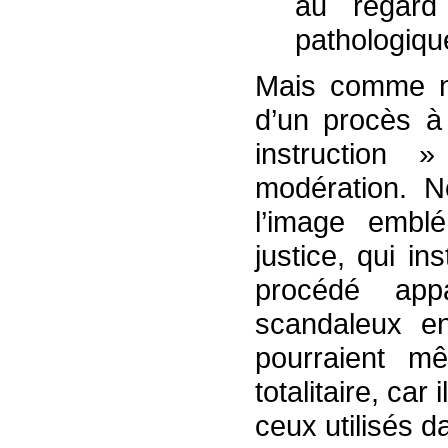
au regard
pathologiqu
Mais comme nou
d’un procès à
instruction 
modération. 
l’image embl
justice, qui i
procédé appa
scandaleux en
pourraient m
totalitaire, ca
ceux utilisés d