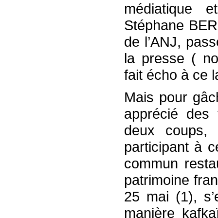
médiatique 
Stéphane BERN
de l’ANJ, pass
la presse ( n
fait écho à ce 
Mais pour gâch
apprécié des f
deux coups, j
participant à c
commun restaur
patrimoine fra
25 mai (1), s’
manière kafka