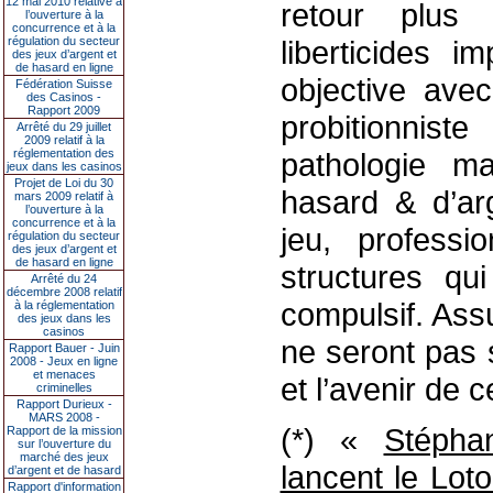
12 mai 2010 relative à
retour plus 
l’ouverture à la
concurrence et à la
régulation du secteur
liberticides i
des jeux d’argent et
de hasard en ligne
objective avec
Fédération Suisse
des Casinos -
Rapport 2009
probitionnis
Arrêté du 29 juillet
2009 relatif à la
réglementation des
pathologie m
jeux dans les casinos
Projet de Loi du 30
hasard & d’arg
mars 2009 relatif à
l’ouverture à la
concurrence et à la
jeu, professi
régulation du secteur
des jeux d’argent et
de hasard en ligne
structures qu
Arrêté du 24
décembre 2008 relatif
compulsif. Ass
à la réglementation
des jeux dans les
casinos
ne seront pas 
Rapport Bauer - Juin
2008 - Jeux en ligne
et menaces
et l’avenir de c
criminelles
Rapport Durieux -
MARS 2008 -
(*) «
Stépha
Rapport de la mission
sur l’ouverture du
marché des jeux
lancent le Lot
d’argent et de hasard
Rapport d'information