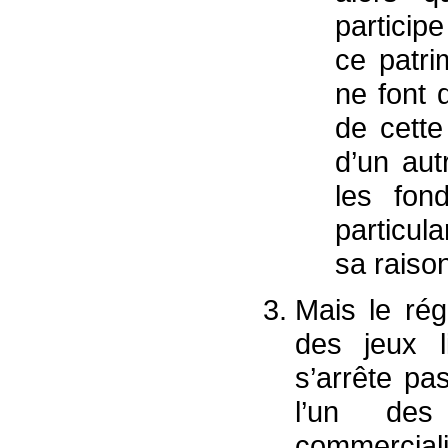
particip
ce patr
ne font 
de cette
d’un aut
les fo
particula
sa raison
Mais le rég
des jeux l
s’arrête pas
l’un des
commerciali