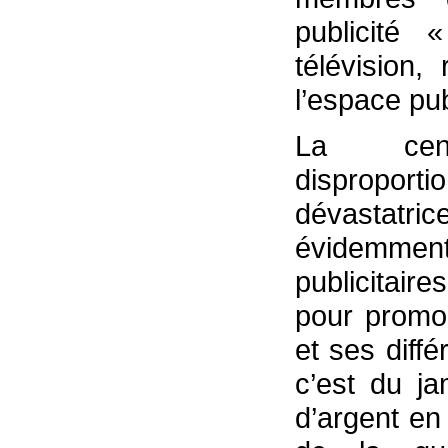
publicité 
télévision,
l’espace pub
La cens
dispropo
dévastat
évidemme
publicitair
pour promou
et ses diff
c’est du ja
d’argent en 