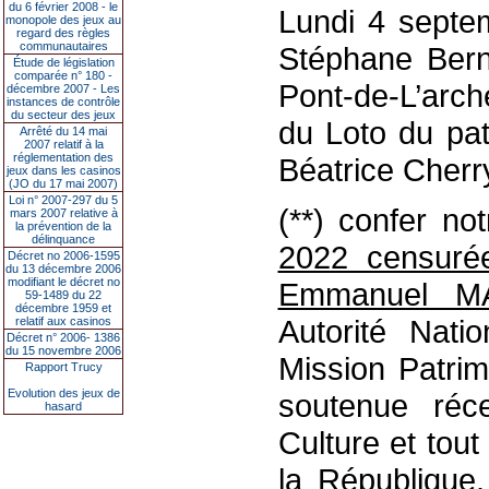
du 6 février 2008 - le
Lundi 4 septem
monopole des jeux au
regard des règles
communautaires
Stéphane Bern
Étude de législation
comparée n° 180 -
Pont-de-L’arch
décembre 2007 - Les
instances de contrôle
du secteur des jeux
du Loto du pat
Arrêté du 14 mai
2007 relatif à la
réglementation des
Béatrice Cherry
jeux dans les casinos
(JO du 17 mai 2007)
Loi n° 2007-297 du 5
(**) confer not
mars 2007 relative à
la prévention de la
délinquance
2022 censuré
Décret no 2006-1595
du 13 décembre 2006
modifiant le décret no
Emmanuel 
59-1489 du 22
décembre 1959 et
Autorité Nati
relatif aux casinos
Décret n° 2006- 1386
du 15 novembre 2006
Mission Patrim
Rapport Trucy
Evolution des jeux de
soutenue réc
hasard
Culture et tou
la République.