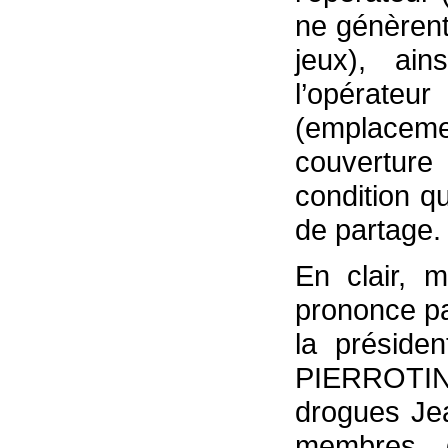
ne génèrent 
jeux), ai
l’opérate
(emplacem
couverture
condition qu
de partage. 
En clair, 
prononce pa
la préside
PIERROTIN,
drogues Je
membres d