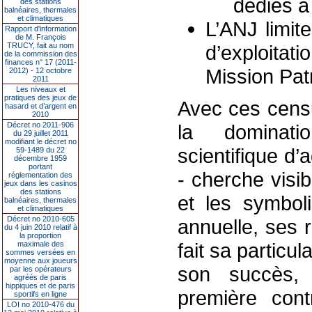
dédiés à
des stations
balnéaires, thermales
et climatiques
L’ANJ limite
Rapport d'information
de M. François
TRUCY, fait au nom
d’exploitat
de la commission des
finances n° 17 (2011-
Mission Patr
2012) - 12 octobre
2011
Les niveaux et
pratiques des jeux de
Avec ces censu
hasard et d’argent en
2010
Décret no 2011-906
la dominati
du 29 juillet 2011
modifiant le décret no
scientifique d’
59-1489 du 22
décembre 1959
portant
- cherche visi
réglementation des
jeux dans les casinos
des stations
et les symbol
balnéaires, thermales
et climatiques
Décret no 2010-605
annuelle, ses r
du 4 juin 2010 relatif à
la proportion
fait sa particula
maximale des
sommes versées en
moyenne aux joueurs
son succès, 
par les opérateurs
agréés de paris
hippiques et de paris
première contr
sportifs en ligne
LOI no 2010-476 du