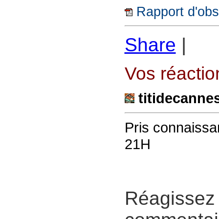
Rapport d'obse
Share
|
Vos réaction
titidecanne
Pris connaissan
21H
Réagissez 