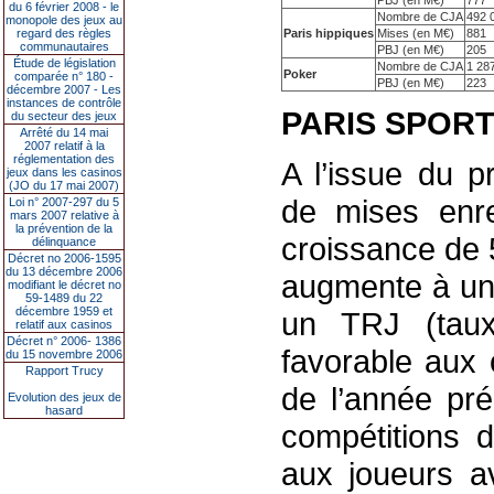
PBJ (en M€)
777
du 6 février 2008 - le
Nombre de CJA
492 
monopole des jeux au
regard des règles
Paris hippiques
Mises (en M€)
881
communautaires
PBJ (en M€)
205
Étude de législation
Nombre de CJA
1 28
Poker
comparée n° 180 -
PBJ (en M€)
223
décembre 2007 - Les
instances de contrôle
PARIS SPORT
du secteur des jeux
Arrêté du 14 mai
2007 relatif à la
réglementation des
A l’issue du p
jeux dans les casinos
(JO du 17 mai 2007)
de mises enre
Loi n° 2007-297 du 5
mars 2007 relative à
la prévention de la
croissance de
délinquance
Décret no 2006-1595
du 13 décembre 2006
augmente à un
modifiant le décret no
59-1489 du 22
décembre 1959 et
un TRJ (taux
relatif aux casinos
Décret n° 2006- 1386
favorable aux 
du 15 novembre 2006
Rapport Trucy
de l’année pré
Evolution des jeux de
hasard
compétitions
aux joueurs a