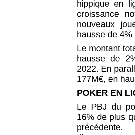
hippique en l
croissance n
nouveaux jou
hausse de 4% p
Le montant tot
hausse de 2%
2022. En paral
177M€, en hau
POKER EN L
Le PBJ du pok
16% de plus qu
précédente. 