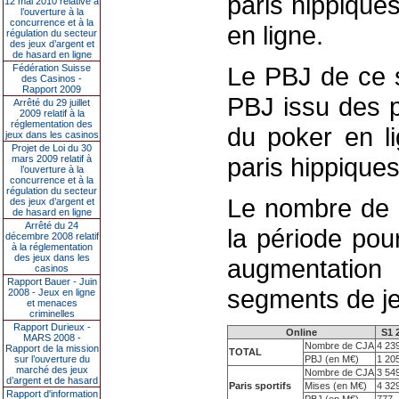
paris hippique
12 mai 2010 relative à
l’ouverture à la
concurrence et à la
en ligne.
régulation du secteur
des jeux d’argent et
de hasard en ligne
Le PBJ de ce 
Fédération Suisse
des Casinos -
Rapport 2009
PBJ issu des p
Arrêté du 29 juillet
2009 relatif à la
réglementation des
du poker en l
jeux dans les casinos
Projet de Loi du 30
paris hippiques
mars 2009 relatif à
l’ouverture à la
concurrence et à la
régulation du secteur
Le nombre de 
des jeux d’argent et
de hasard en ligne
Arrêté du 24
la période pour
décembre 2008 relatif
à la réglementation
des jeux dans les
augmentation
casinos
Rapport Bauer - Juin
segments de je
2008 - Jeux en ligne
et menaces
criminelles
Rapport Durieux -
Online
S1 
MARS 2008 -
Nombre de CJA
4 23
Rapport de la mission
TOTAL
sur l’ouverture du
PBJ (en M€)
1 20
marché des jeux
Nombre de CJA
3 54
d’argent et de hasard
Paris sportifs
Mises (en M€)
4 32
Rapport d'information