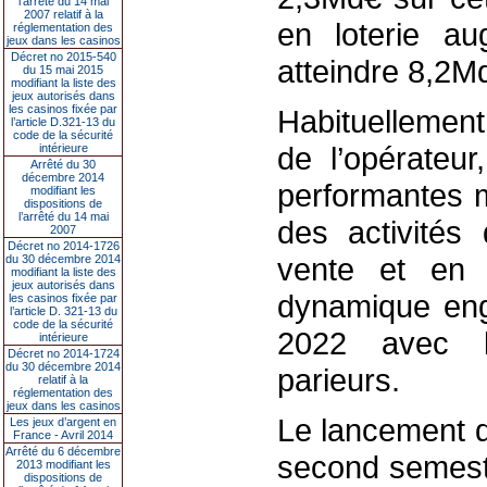
l’arrêté du 14 mai
2007 relatif à la
en loterie a
réglementation des
jeux dans les casinos
Décret no 2015-540
atteindre 8,2M
du 15 mai 2015
modifiant la liste des
jeux autorisés dans
les casinos fixée par
Habituellement
l’article D.321-13 du
code de la sécurité
de l’opérateur
intérieure
Arrêté du 30
décembre 2014
performantes m
modifiant les
dispositions de
l’arrêté du 14 mai
des activités 
2007
Décret no 2014-1726
vente et en l
du 30 décembre 2014
modifiant la liste des
jeux autorisés dans
dynamique en
les casinos fixée par
l’article D. 321-13 du
code de la sécurité
2022 avec l
intérieure
Décret no 2014-1724
du 30 décembre 2014
parieurs.
relatif à la
réglementation des
jeux dans les casinos
Le lancement d
Les jeux d’argent en
France - Avril 2014
Arrêté du 6 décembre
second semestr
2013 modifiant les
dispositions de