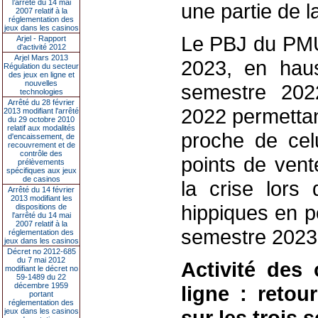
l’arrêté du 14 mai
une partie de la
2007 relatif à la
réglementation des
jeux dans les casinos
Le PBJ du PMU
Arjel - Rapport
d'activité 2012
Arjel Mars 2013
2023, en hau
Régulation du secteur
des jeux en ligne et
nouvelles
semestre 202
technologies
Arrêté du 28 février
2022 permettan
2013 modifiant l'arrêté
du 29 octobre 2010
relatif aux modalités
proche de celu
d'encaissement, de
recouvrement et de
contrôle des
points de vent
prélèvements
spécifiques aux jeux
de casinos
la crise lors 
Arrêté du 14 février
2013 modifiant les
hippiques en p
dispositions de
l'arrêté du 14 mai
2007 relatif à la
semestre 2023
réglementation des
jeux dans les casinos
Décret no 2012-685
du 7 mai 2012
Activité des
modifiant le décret no
59-1489 du 22
décembre 1959
ligne : reto
portant
réglementation des
sur les trois
jeux dans les casinos