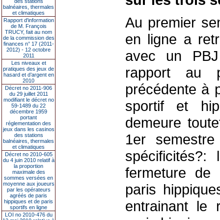
des stations
balnéaires, thermales
et climatiques
Au premier sem
Rapport d'information
de M. François
TRUCY, fait au nom
en ligne a re
de la commission des
finances n° 17 (2011-
2012) - 12 octobre
avec un PBJ
2011
Les niveaux et
rapport au 
pratiques des jeux de
hasard et d’argent en
2010
précédente à p
Décret no 2011-906
du 29 juillet 2011
modifiant le décret no
sportif et h
59-1489 du 22
décembre 1959
portant
demeure toutef
réglementation des
jeux dans les casinos
1er semestre 
des stations
balnéaires, thermales
et climatiques
spécificités?
Décret no 2010-605
du 4 juin 2010 relatif à
la proportion
fermeture de
maximale des
sommes versées en
moyenne aux joueurs
paris hippique
par les opérateurs
agréés de paris
entrainant le
hippiques et de paris
sportifs en ligne
LOI no 2010-476 du