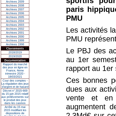
sportifs pou
Archives 2009
Archives 2008
paris hippiqu
Archives 2007
Archives 2006
PMU
Archives 2005
Archives 2004
Archives 2003
Les activités 
Archives 2002
Archives 2001
PMU représent
Archives 2000
Archives 1999
Archives 1998
Le PBJ des act
Classements
2018/2019
2019/2020
au 1er semes
Documentation
Rapport du marché
rapport au 1er
des jeux en ligne en
France, 4eme
trimestre 2020 -
18/03/2021
Ces bonnes pe
Cour des comptes -
La régulation des jeux
dues aux activi
d’argent et de hasard
Décret n° 2015-669
du 15 juin 2015 relatif
vente et en
aux prélèvements sur
le produit des jeux
dans les casinos
augmentent de
Arrêté du 15 mai
2015 modifiant les
2,3Md€ sur ce
dispositions de