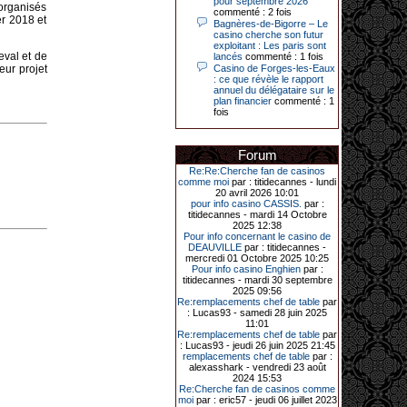
pour septembre 2026
Le plus gros gain gagné depuis plus
 organisés
commenté : 2 fois
de 20 ans dans l’établissement.
er 2018 et
Bagnères-de-Bigorre – Le
casino cherche son futur
exploitant : Les paris sont
eval et de
lancés
commenté : 1 fois
eur projet
Casino de Forges-les-Eaux
31-03-2026|
: ce que révèle le rapport
annuel du délégataire sur le
Série de jackpots au casino JOA de
plan financier
commenté : 1
Gujan-Mestras : ce mois de mars a
fois
été fructueux pour quelques
joueurs. D’abord avec 44 207 euros
remportés le dimanche 22 mars sur
une machine à sous pour une mise
Forum
initiale de 5,28 €. Puis quelques
jours plus tard, le vendredi 27 mars,
Re:Re:Cherche fan de casinos
un joueur a décroché 12 086 euros
comme moi
par : titidecannes - lundi
sur une autre machine à sous.
20 avril 2026 10:01
pour info casino CASSIS.
par :
Enfin, troisième et dernier jackpot,
titidecannes - mardi 14 Octobre
record cette fois-ci, le samedi 28
2025 12:38
mars dernier. Quelque 111 322
Pour info concernant le casino de
euros ont été remportés sur la table
DEAUVILLE
par : titidecannes -
d’Ultimate Texas Hold’em Poker,
mercredi 01 Octobre 2025 10:25
grâce à une mise de 5 euros sur la
Pour info casino Enghien
par :
case bonus et une quinte flush
titidecannes - mardi 30 septembre
royale. Ces gains ont été annoncés
2025 09:56
dans un communiqué diffusé par le
Re:remplacements chef de table
par
casino ce lundi 30 mars en soirée.
: Lucas93 - samedi 28 juin 2025
11:01
Re:remplacements chef de table
par
: Lucas93 - jeudi 26 juin 2025 21:45
remplacements chef de table
par :
11-01-2026|
alexasshark - vendredi 23 août
2024 15:53
Dimanche 11 janvier, en soirée, une
Re:Cherche fan de casinos comme
cliente retraitée de 78 ans, habitant
moi
par : eric57 - jeudi 06 juillet 2023
Trémuson, a eu l’énorme surprise