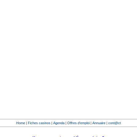
Home
|
Fiches casinos
|
Agenda
|
Offres d'emploi
|
Annuaire
|
cont@ct