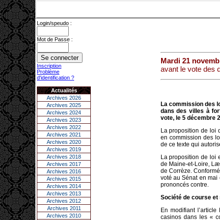
Login/speudo :
Mot de Passe :
Mardi 21 novemb
Inscription
avant le vote des 
Problème
d'identification ?
Actualités
Archives 2026
La commission des loi
Archives 2025
dans des villes à fo
Archives 2024
vote, le 5 décembre 
Archives 2023
Archives 2022
La proposition de loi
Archives 2021
en commission des loi
Archives 2020
de ce texte qui autoris
Archives 2019
Archives 2018
La proposition de loi 
de Maine-et-Loire, Læt
Archives 2017
de Corrèze. Conforméme
Archives 2016
voté au Sénat en mai d
Archives 2015
prononcés contre.
Archives 2014
Archives 2013
Société de course et
Archives 2012
Archives 2011
En modifiant l’articl
Archives 2010
casinos dans les « co