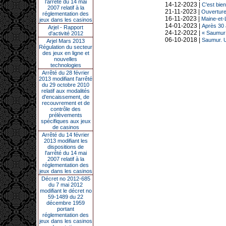
l’arrêté du 14 mai
14-12-2023 |
C'est bien
2007 relatif à la
21-11-2023 |
Ouverture
réglementation des
16-11-2023 |
Maine-et-
jeux dans les casinos
14-01-2023 |
Après 30 a
Arjel - Rapport
24-12-2022 |
« Saumur 
d'activité 2012
06-10-2018 |
Saumur. U
Arjel Mars 2013
Régulation du secteur
des jeux en ligne et
nouvelles
technologies
Arrêté du 28 février
2013 modifiant l'arrêté
du 29 octobre 2010
relatif aux modalités
d'encaissement, de
recouvrement et de
contrôle des
prélèvements
spécifiques aux jeux
de casinos
Arrêté du 14 février
2013 modifiant les
dispositions de
l'arrêté du 14 mai
2007 relatif à la
réglementation des
jeux dans les casinos
Décret no 2012-685
du 7 mai 2012
modifiant le décret no
59-1489 du 22
décembre 1959
portant
réglementation des
jeux dans les casinos