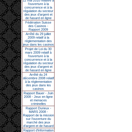
12 mai 2010 relative à
l’ouverture à la
concurrence et à la
régulation du secteur
des jeux d’argent et
de hasard en ligne
Fédération Suisse
des Casinos -
Rapport 2009
Arrêté du 29 juillet
2009 relatif à la
réglementation des
jeux dans les casinos
Projet de Loi du 30
mars 2009 relatif à
l’ouverture à la
concurrence et à la
régulation du secteur
des jeux d’argent et
de hasard en ligne
Arrêté du 24
décembre 2008 relatif
à la réglementation
des jeux dans les
casinos
Rapport Bauer - Juin
2008 - Jeux en ligne
et menaces
criminelles
Rapport Durieux -
MARS 2008 -
Rapport de la mission
sur l’ouverture du
marché des jeux
d’argent et de hasard
Rapport d'information