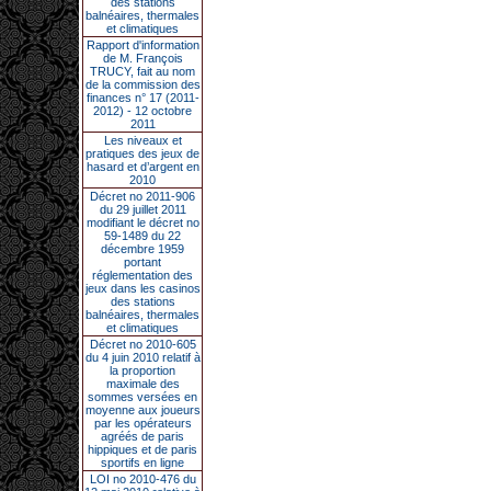
des stations
balnéaires, thermales
et climatiques
Rapport d'information
de M. François
TRUCY, fait au nom
de la commission des
finances n° 17 (2011-
2012) - 12 octobre
2011
Les niveaux et
pratiques des jeux de
hasard et d’argent en
2010
Décret no 2011-906
du 29 juillet 2011
modifiant le décret no
59-1489 du 22
décembre 1959
portant
réglementation des
jeux dans les casinos
des stations
balnéaires, thermales
et climatiques
Décret no 2010-605
du 4 juin 2010 relatif à
la proportion
maximale des
sommes versées en
moyenne aux joueurs
par les opérateurs
agréés de paris
hippiques et de paris
sportifs en ligne
LOI no 2010-476 du