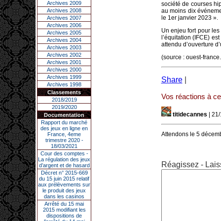
Archives 2009
société de courses hip
Archives 2008
au moins dix événemen
le 1er janvier 2023 ».
Archives 2007
Archives 2006
Un enjeu fort pour l
Archives 2005
l’équitation (IFCE) est
Archives 2004
attendu d’ouverture d’
Archives 2003
Archives 2002
(source : ouest-france.
Archives 2001
Archives 2000
Archives 1999
Share
|
Archives 1998
Classements
Vos réactions à cet
2018/2019
2019/2020
titidecannes
| 21
Documentation
Rapport du marché
des jeux en ligne en
Attendons le 5 décemb
France, 4eme
trimestre 2020 -
18/03/2021
Cour des comptes -
La régulation des jeux
Réagissez - Lais
d’argent et de hasard
Décret n° 2015-669
du 15 juin 2015 relatif
aux prélèvements sur
le produit des jeux
dans les casinos
Arrêté du 15 mai
2015 modifiant les
dispositions de