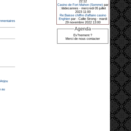
22:12
de décrocher un méga jackpot.
Casino de Fort Mahon (Somme)
par
: titidecannes - mercredi 05 juillet
Elle n’a misé que 88 centimes sur
2023 11:00
une machine à sous et a remporté
Re:Baisse chiffre d'affaire casino
4_ 239 €?!
Enghien
par : Callie Strong - mardi
mmentaires
29 novembre 2022 13:00
Agenda
10-01-2026|
Ev?nement ?
Merci de nous contacter
Au « Kasino » de Fréhel, une
vacancière a décroché le jackpot
en misant seulement 68
centimes. Elle remporte plus de
44 640 € grâce à la machine à
sous « Jin Ji Bao Xi ».
En ce début d’année 2026, le plus
gros jackpot du « Kasino » de
Fréhel a été décroché. Samedi 10
janvier en début de soirée,
l’heureuse gagnante, qui souhaite
 Anjou
garder l’anonymat, a remporté plus
de 44 640 € sur la machine à sous «
Jin Ji Bao Xi », installée en février
u au
2025. La cliente, en vacances dans
la région, a misé 0,68 € avant de
remporter la somme. Un membre du
comité de direction, Flavie Jehan, lui
a remis le gain.