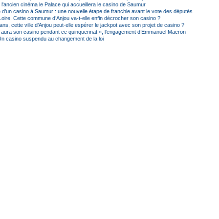
 l'ancien cinéma le Palace qui accueillera le casino de Saumur
 d’un casino à Saumur : une nouvelle étape de franchie avant le vote des députés
Loire. Cette commune d’Anjou va-t-elle enfin décrocher son casino ?
ns, cette ville d’Anjou peut-elle espérer le jackpot avec son projet de casino ?
aura son casino pendant ce quinquennat », l’engagement d’Emmanuel Macron
n casino suspendu au changement de la loi