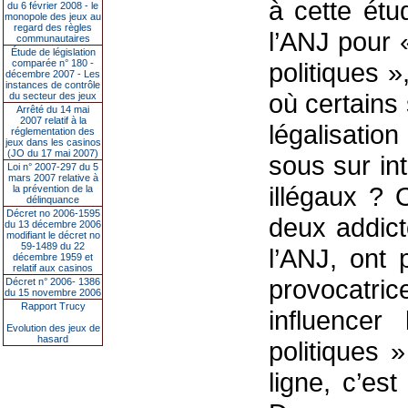
à cette étu
du 6 février 2008 - le
monopole des jeux au
regard des règles
l’ANJ pour «
communautaires
Étude de législation
comparée n° 180 -
politiques
décembre 2007 - Les
instances de contrôle
où certains
du secteur des jeux
Arrêté du 14 mai
2007 relatif à la
légalisatio
réglementation des
jeux dans les casinos
(JO du 17 mai 2007)
sous sur int
Loi n° 2007-297 du 5
mars 2007 relative à
illégaux ? O
la prévention de la
délinquance
Décret no 2006-1595
deux addic
du 13 décembre 2006
modifiant le décret no
59-1489 du 22
l’ANJ, ont 
décembre 1959 et
relatif aux casinos
provocatric
Décret n° 2006- 1386
du 15 novembre 2006
Rapport Trucy
influencer
Evolution des jeux de
hasard
politiques 
ligne, c’es