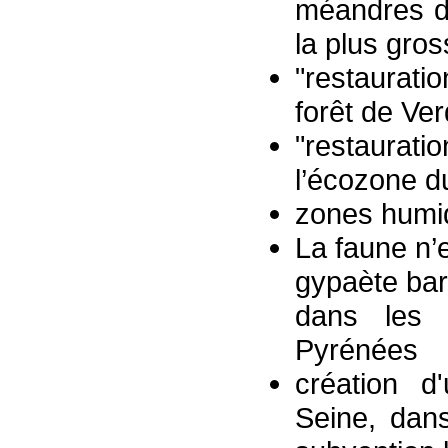
méandres d
la plus gro
"restaurati
forêt de Ve
"restaurat
l’écozone d
zones humid
La faune n’
gypaète bar
dans les a
Pyrénées
création d
Seine, dans