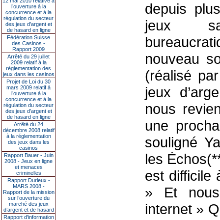
12 mai 2010 relative à
depuis plu
l’ouverture à la
concurrence et à la
régulation du secteur
jeux sani
des jeux d’argent et
de hasard en ligne
bureaucrat
Fédération Suisse
des Casinos -
Rapport 2009
nouveau so
Arrêté du 29 juillet
2009 relatif à la
réglementation des
(réalisé pa
jeux dans les casinos
Projet de Loi du 30
jeux d’arge
mars 2009 relatif à
l’ouverture à la
concurrence et à la
nous revie
régulation du secteur
des jeux d’argent et
de hasard en ligne
une procha
Arrêté du 24
décembre 2008 relatif
à la réglementation
souligné Y
des jeux dans les
casinos
les Échos(**
Rapport Bauer - Juin
2008 - Jeux en ligne
et menaces
est difficil
criminelles
Rapport Durieux -
MARS 2008 -
» Et nous
Rapport de la mission
sur l’ouverture du
marché des jeux
internet » Q
d’argent et de hasard
Rapport d'information