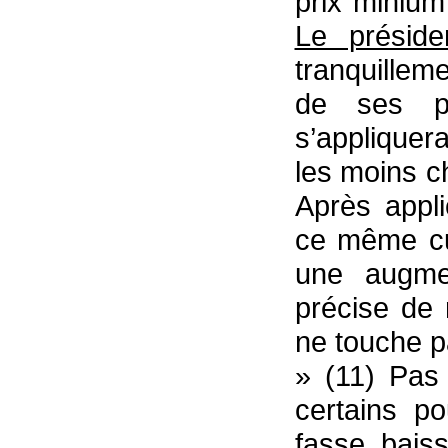
prix miniu
Le préside
tranquillem
de ses p
s’appliquer
les moins ch
Après appli
ce même cub
une augmen
précise de
ne touche pa
» (11) Pas
certains po
fasse baiss