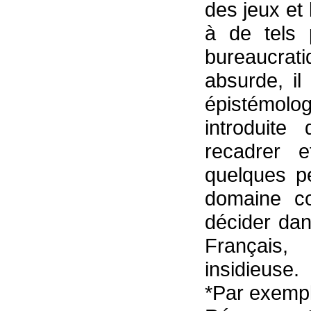
des jeux et
à de tels 
bureaucrat
absurde, il
épistémol
introduite
recadrer 
quelques p
domaine co
décider dan
Français,
insidieuse.
*Par exempl