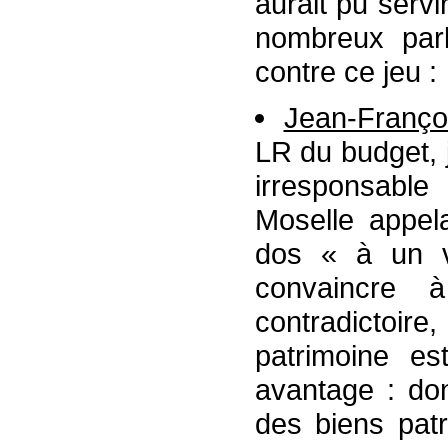
aurait pu serv
nombreux parl
contre ce jeu :
Jean-Franç
LR du budget, j
irresponsable
Moselle appel
dos « à un v
convaincre 
contradictoire
patrimoine es
avantage : do
des biens patr