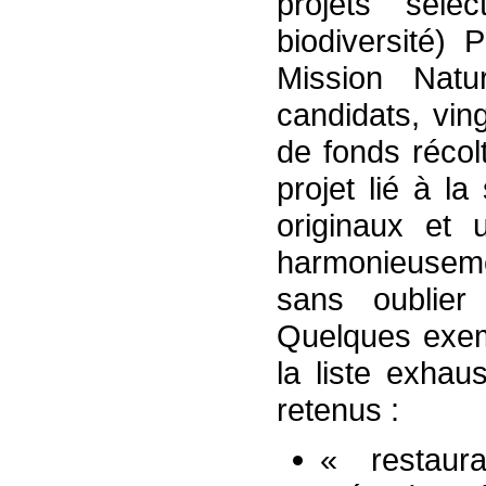
projets séle
biodiversité)
Mission Natu
candidats, vin
de fonds récol
projet lié à l
originaux et u
harmonieusemen
sans oublie
Quelques exem
la liste exhaus
retenus :
« restaura