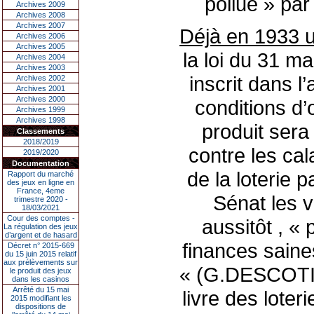
pollué » pa
Archives 2009
Archives 2008
Archives 2007
Déjà en 1933 un
Archives 2006
Archives 2005
la loi du 31 m
Archives 2004
Archives 2003
inscrit dans l’
Archives 2002
Archives 2001
Archives 2000
conditions d’
Archives 1999
Archives 1998
produit sera 
Classements
2018/2019
contre les ca
2019/2020
Documentation
de la loterie 
Rapport du marché
des jeux en ligne en
France, 4eme
Sénat les 
trimestre 2020 -
18/03/2021
Cour des comptes -
aussitôt , «
La régulation des jeux
d’argent et de hasard
finances saine
Décret n° 2015-669
du 15 juin 2015 relatif
aux prélèvements sur
« (G.DESCOTIL
le produit des jeux
dans les casinos
Arrêté du 15 mai
livre des loter
2015 modifiant les
dispositions de