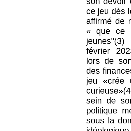
son devoir 
ce jeu dès l
affirmé de 
« que ce lo
jeunes"(3)
février 20
lors de so
des finances
jeu «crée 
curieuse»(
sein de so
politique m
sous la domi
idéologique