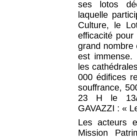
ses lotos dédi
laquelle parti
Culture, le L
efficacité pour
grand nombre d
est immense. 
les cathédrales
000 édifices r
souffrance, 50
23 H le 13/1
GAVAZZI : « Le
Les acteurs e
Mission Patri