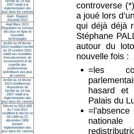
l’arrêté du 14 mai
controverse 
2007 relatif à la
réglementation des
jeux dans les casinos
a joué lors d’
Arjel - Rapport
d'activité 2012
qui déjà déjà 
Arjel Mars 2013
Régulation du secteur
des jeux en ligne et
Stéphane PAL
nouvelles
technologies
autour du loto
Arrêté du 28 février
2013 modifiant l'arrêté
du 29 octobre 2010
nouvelle fois :
relatif aux modalités
d'encaissement, de
recouvrement et de
contrôle des
=les con
prélèvements
spécifiques aux jeux
de casinos
parlementai
Arrêté du 14 février
2013 modifiant les
dispositions de
hasard et 
l'arrêté du 14 mai
2007 relatif à la
Palais du 
réglementation des
jeux dans les casinos
Décret no 2012-685
=l’absenc
du 7 mai 2012
modifiant le décret no
59-1489 du 22
national
décembre 1959
portant
réglementation des
redistribut
jeux dans les casinos