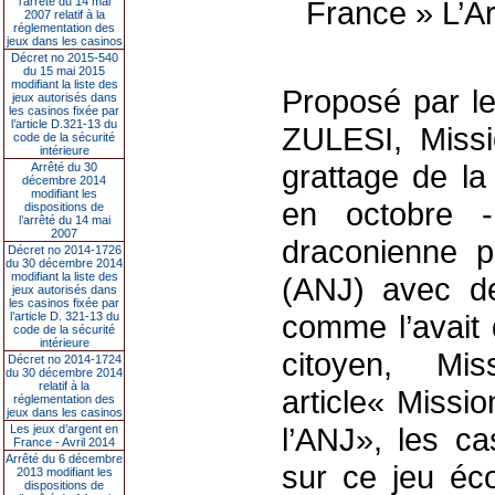
l’arrêté du 14 mai
France » L’Ar
2007 relatif à la
réglementation des
jeux dans les casinos
Décret no 2015-540
du 15 mai 2015
modifiant la liste des
Proposé par l
jeux autorisés dans
les casinos fixée par
l’article D.321-13 du
ZULESI, Missi
code de la sécurité
intérieure
grattage de la
Arrêté du 30
décembre 2014
modifiant les
en octobre 
dispositions de
l’arrêté du 14 mai
2007
draconienne pa
Décret no 2014-1726
du 30 décembre 2014
modifiant la liste des
(ANJ) avec de 
jeux autorisés dans
les casinos fixée par
comme l’avait d
l’article D. 321-13 du
code de la sécurité
intérieure
citoyen, Mis
Décret no 2014-1724
du 30 décembre 2014
relatif à la
article« Missi
réglementation des
jeux dans les casinos
l’ANJ», les ca
Les jeux d’argent en
France - Avril 2014
Arrêté du 6 décembre
sur ce jeu éco
2013 modifiant les
dispositions de