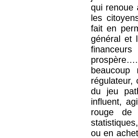
qui renoue 
les citoye
fait en per
général et 
financeu
prospère…. 
beaucoup m
régulateur,
du jeu pat
influent, a
rouge de l
statistique
ou en ache