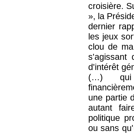
croisière. S
», la Prési
dernier rap
les jeux so
clou de ma
s'agissant
d'intérêt gé
(…) qui 
financièrem
une partie d
autant fai
politique p
ou sans qu'u