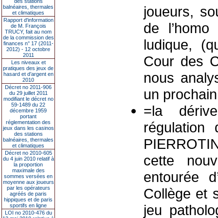
des stations
joueurs, so
balnéaires, thermales
et climatiques
Rapport d'information
de l’homo 
de M. François
TRUCY, fait au nom
de la commission des
ludique, (q
finances n° 17 (2011-
2012) - 12 octobre
2011
Cour des C
Les niveaux et
pratiques des jeux de
nous analy
hasard et d’argent en
2010
Décret no 2011-906
un prochain 
du 29 juillet 2011
modifiant le décret no
59-1489 du 22
=la dérive
décembre 1959
portant
réglementation des
régulation
jeux dans les casinos
des stations
PIERROTIN,
balnéaires, thermales
et climatiques
Décret no 2010-605
cette nouv
du 4 juin 2010 relatif à
la proportion
maximale des
entourée d
sommes versées en
moyenne aux joueurs
par les opérateurs
Collège et 
agréés de paris
hippiques et de paris
jeu patholo
sportifs en ligne
LOI no 2010-476 du