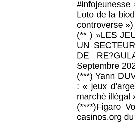
#infojeunesse
Loto de la biod
controverse »)
(** ) »LES J
UN SECTEUR
DE RE?GULA
Septembre 202
(***) Yann DU
: « jeux d’arg
marché illégal 
(****)Figaro V
casinos.org du