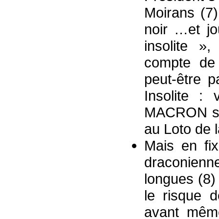
Moirans (7)
noir …et jo
insolite »
compte de 
peut-être 
Insolite :
MACRON s'a
au Loto de l
Mais en fix
draconien
longues (8) 
le risque d
avant même