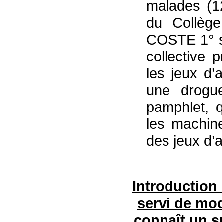
malades (1
du Collège
COSTE 1° si
collective p
les jeux d’
une drogu
pamphlet, q
les machin
des jeux d’a
Introduction 
servi de mod
connaît un s