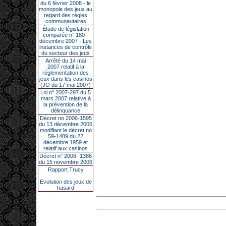
du 6 février 2008 - le
monopole des jeux au
regard des règles
communautaires
Étude de législation
comparée n° 180 -
décembre 2007 - Les
instances de contrôle
du secteur des jeux
Arrêté du 14 mai
2007 relatif à la
réglementation des
jeux dans les casinos
(JO du 17 mai 2007)
Loi n° 2007-297 du 5
mars 2007 relative à
la prévention de la
délinquance
Décret no 2006-1595
du 13 décembre 2006
modifiant le décret no
59-1489 du 22
décembre 1959 et
relatif aux casinos
Décret n° 2006- 1386
du 15 novembre 2006
Rapport Trucy
Evolution des jeux de
hasard