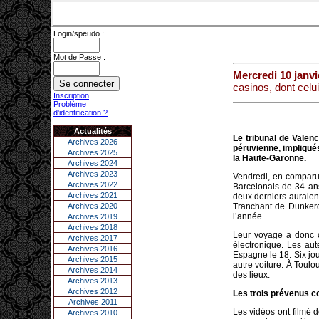
Login/speudo :
Mot de Passe :
Mercredi 10 janvi
casinos, dont celu
Inscription
Problème
d'identification ?
Actualités
Le tribunal de Vale
Archives 2026
péruvienne, impliqué
Archives 2025
la Haute-Garonne.
Archives 2024
Archives 2023
Vendredi, en comparut
Archives 2022
Barcelonais de 34 ans
Archives 2021
deux derniers auraien
Archives 2020
Tranchant de Dunkerq
l’année.
Archives 2019
Archives 2018
Leur voyage a donc 
Archives 2017
électronique. Les aut
Archives 2016
Espagne le 18. Six jo
Archives 2015
autre voiture. À Toulo
Archives 2014
des lieux.
Archives 2013
Archives 2012
Les trois prévenus 
Archives 2011
Les vidéos ont filmé d
Archives 2010