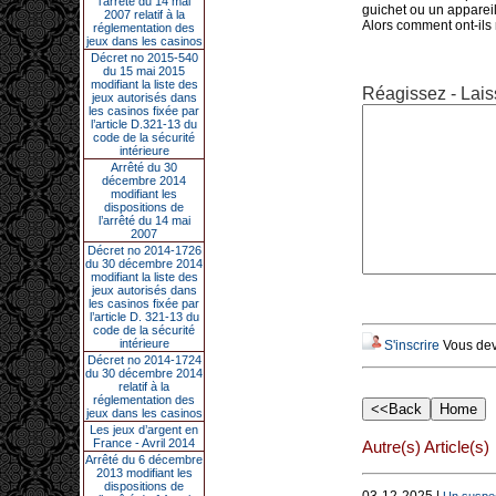
l’arrêté du 14 mai
guichet ou un appareil
2007 relatif à la
Alors comment ont-ils
réglementation des
jeux dans les casinos
Décret no 2015-540
du 15 mai 2015
modifiant la liste des
Réagissez - Lais
jeux autorisés dans
les casinos fixée par
l’article D.321-13 du
code de la sécurité
intérieure
Arrêté du 30
décembre 2014
modifiant les
dispositions de
l’arrêté du 14 mai
2007
Décret no 2014-1726
du 30 décembre 2014
modifiant la liste des
jeux autorisés dans
les casinos fixée par
l’article D. 321-13 du
code de la sécurité
intérieure
S'inscrire
Vous deve
Décret no 2014-1724
du 30 décembre 2014
relatif à la
réglementation des
jeux dans les casinos
Les jeux d’argent en
France - Avril 2014
Autre(s) Article(s)
Arrêté du 6 décembre
2013 modifiant les
dispositions de