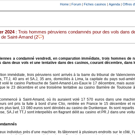
Home
|
Forum
|
Fiches casinos
|
Agenda
|
Offres d
er 2024
: Trois hommes péruviens condamnés pour des vols dans d
i de Saint-Amand (2
)
nciennes a condamné vendredi, en comparution immédiate, trois hommes de na
s dans deux vols et une tentative dans des casinos, courant décembre, dans l
ion immédiate, trois péruviens sont arrivés à la barre du tribunal de Valencienn
, TT.J, 40 ans et SA.J, 35 ans, domiciliés à Lima, la capitale du pays sud-amér
t volé le casino Partouche de Saint-Amand-Les-Eaux le 17 décembre, mais aussi 
ue le 23 décembre et une troisième tentative au casino Barrière de Toulouse à 
commencé à Saint-Amand, où ils auraient volé 17 570 euros dans une machi
eurs ont pris la fuite à bord d’une Clio, rentrée en France le 15 décembre et r
urs plus tard, 13 080 euros sont dérobés au casino de Dunkerque. Ils sont reparti
use, SA.J et TT.J sont interpellés en flagrant délit au casino et PR.J dans une voit
condamnés
eux individus près d’une machine. Ils tâtonnent à plusieurs endroits sur le côté, l’