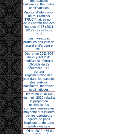
des stations
balnéaires, thermales
et climatiques
Rapport d'information
de M. François
TRUCY, fait au nom
de la commission des
finances n° 17 (2011-
2012) - 12 octobre
2011
Les niveaux et
pratiques des jeux de
hasard et d’argent en
2010
Décret no 2011-906
du 29 juillet 2011
modifiant le décret no
59-1489 du 22
décembre 1959
portant
réglementation des
jeux dans les casinos
des stations
balnéaires, thermales
et climatiques
Décret no 2010-605
du 4 juin 2010 relatif à
la proportion
maximale des
sommes versées en
moyenne aux joueurs
par les opérateurs
agréés de paris
hippiques et de paris
sportifs en ligne
LOI no 2010-476 du