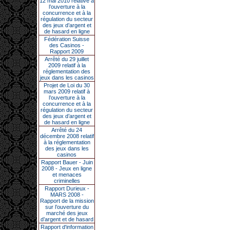
12 mai 2010 relative à
l’ouverture à la
concurrence et à la
régulation du secteur
des jeux d’argent et
de hasard en ligne
Fédération Suisse
des Casinos -
Rapport 2009
Arrêté du 29 juillet
2009 relatif à la
réglementation des
jeux dans les casinos
Projet de Loi du 30
mars 2009 relatif à
l’ouverture à la
concurrence et à la
régulation du secteur
des jeux d’argent et
de hasard en ligne
Arrêté du 24
décembre 2008 relatif
à la réglementation
des jeux dans les
casinos
Rapport Bauer - Juin
2008 - Jeux en ligne
et menaces
criminelles
Rapport Durieux -
MARS 2008 -
Rapport de la mission
sur l’ouverture du
marché des jeux
d’argent et de hasard
Rapport d'information