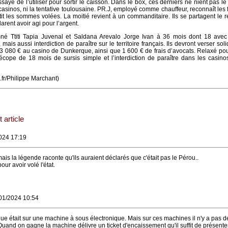
aye de l’utiliser pour sortir le caisson. Dans le box, ces derniers ne nient pas le
asinos, ni la tentative toulousaine. PR.J, employé comme chauffeur, reconnaît les fa
it les sommes volées. La moitié revient à un commanditaire. Ils se partagent le r
larent avoir agi pour l’argent.
né Ttiti Tapia Juvenal et Saldana Arevalo Jorge Ivan à 36 mois dont 18 avec 
mais aussi interdiction de paraître sur le territoire français. Ils devront verser sol
3 080 € au casino de Dunkerque, ainsi que 1 600 € de frais d’avocats. Relaxé pour
ope de 18 mois de sursis simple et l’interdiction de paraître dans les casinos
.fr/Philippe Marchant)
 article
024 17:19
is la légende raconte qu'ils auraient déclarés que c'était pas le Pérou..
pour avoir volé l'état.
/01/2024 10:54
naque était sur une machine à sous électronique. Mais sur ces machines il n'y a pas d
 Quand on gagne la machine délivre un ticket d'encaissement qu'il suffit de présente