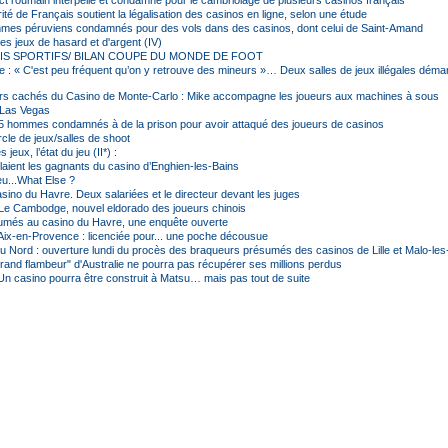
t roumain interpellé et condamné pour le cambriolage de plusieurs casinos français
té de Français soutient la légalisation des casinos en ligne, selon une étude
mes péruviens condamnés pour des vols dans des casinos, dont celui de Saint-Amand
es jeux de hasard et d'argent (IV)
RIS SPORTIFS/ BILAN COUPE DU MONDE DE FOOT
e : « C'est peu fréquent qu’on y retrouve des mineurs »… Deux salles de jeux illégales déma
rs cachés du Casino de Monte-Carlo : Mike accompagne les joueurs aux machines à sous
Las Vegas
 5 hommes condamnés à de la prison pour avoir attaqué des joueurs de casinos
rcle de jeux/salles de shoot
s jeux, l’état du jeu (II*) :
llaient les gagnants du casino d’Enghien-les-Bains
eu...What Else ?
sino du Havre. Deux salariées et le directeur devant les juges
Le Cambodge, nouvel eldorado des joueurs chinois
umés au casino du Havre, une enquête ouverte
Aix-en-Provence : licenciée pour... une poche décousue
u Nord : ouverture lundi du procès des braqueurs présumés des casinos de Lille et Malo-les
grand flambeur" d'Australie ne pourra pas récupérer ses millions perdus
Un casino pourra être construit à Matsu… mais pas tout de suite