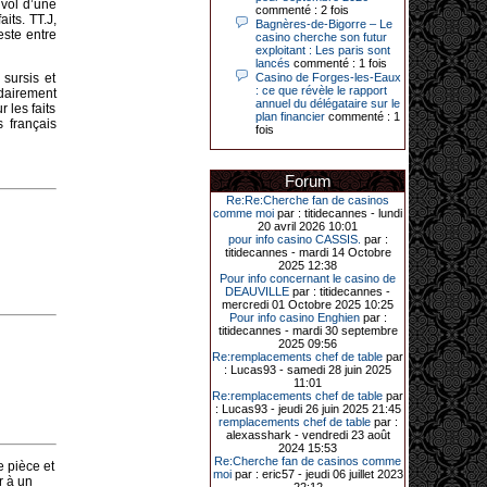
 vol d’une
Le plus gros gain gagné depuis plus
commenté : 2 fois
its. TT.J,
de 20 ans dans l’établissement.
Bagnères-de-Bigorre – Le
este entre
casino cherche son futur
exploitant : Les paris sont
lancés
commenté : 1 fois
sursis et
Casino de Forges-les-Eaux
31-03-2026|
: ce que révèle le rapport
idairement
annuel du délégataire sur le
 les faits
Série de jackpots au casino JOA de
plan financier
commenté : 1
Gujan-Mestras : ce mois de mars a
 français
fois
été fructueux pour quelques
joueurs. D’abord avec 44 207 euros
remportés le dimanche 22 mars sur
une machine à sous pour une mise
Forum
initiale de 5,28 €. Puis quelques
Re:Re:Cherche fan de casinos
jours plus tard, le vendredi 27 mars,
comme moi
par : titidecannes - lundi
un joueur a décroché 12 086 euros
20 avril 2026 10:01
sur une autre machine à sous.
pour info casino CASSIS.
par :
Enfin, troisième et dernier jackpot,
titidecannes - mardi 14 Octobre
record cette fois-ci, le samedi 28
2025 12:38
mars dernier. Quelque 111 322
Pour info concernant le casino de
euros ont été remportés sur la table
DEAUVILLE
par : titidecannes -
d’Ultimate Texas Hold’em Poker,
mercredi 01 Octobre 2025 10:25
grâce à une mise de 5 euros sur la
Pour info casino Enghien
par :
case bonus et une quinte flush
titidecannes - mardi 30 septembre
royale. Ces gains ont été annoncés
2025 09:56
dans un communiqué diffusé par le
Re:remplacements chef de table
par
casino ce lundi 30 mars en soirée.
: Lucas93 - samedi 28 juin 2025
11:01
Re:remplacements chef de table
par
: Lucas93 - jeudi 26 juin 2025 21:45
remplacements chef de table
par :
11-01-2026|
alexasshark - vendredi 23 août
2024 15:53
Dimanche 11 janvier, en soirée, une
Re:Cherche fan de casinos comme
e pièce et
cliente retraitée de 78 ans, habitant
moi
par : eric57 - jeudi 06 juillet 2023
r à un
Trémuson, a eu l’énorme surprise