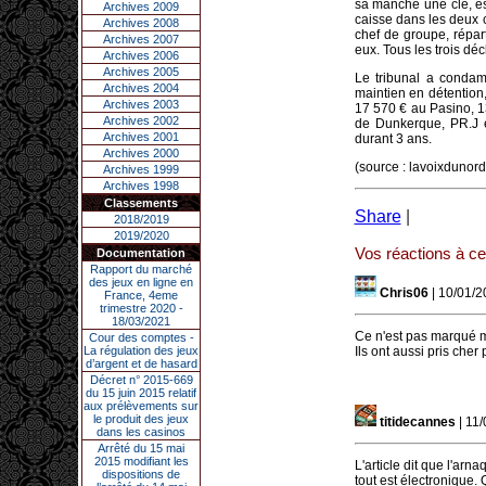
sa manche une clé, ess
Archives 2009
caisse dans les deux c
Archives 2008
chef de groupe, répart
Archives 2007
eux. Tous les trois déc
Archives 2006
Archives 2005
Le tribunal a condam
Archives 2004
maintien en détention, 
Archives 2003
17 570 € au Pasino, 1
Archives 2002
de Dunkerque, PR.J éc
Archives 2001
durant 3 ans.
Archives 2000
(source : lavoixdunord
Archives 1999
Archives 1998
Classements
Share
|
2018/2019
2019/2020
Vos réactions à cet
Documentation
Rapport du marché
des jeux en ligne en
Chris06
| 10/01/2
France, 4eme
trimestre 2020 -
18/03/2021
Ce n'est pas marqué ma
Cour des comptes -
La régulation des jeux
Ils ont aussi pris cher 
d’argent et de hasard
Décret n° 2015-669
du 15 juin 2015 relatif
aux prélèvements sur
le produit des jeux
titidecannes
| 11
dans les casinos
Arrêté du 15 mai
2015 modifiant les
L'article dit que l'ar
dispositions de
tout est électronique.