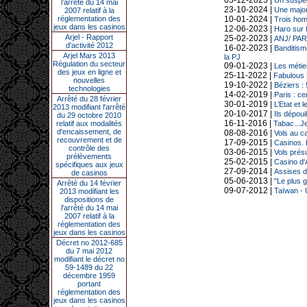
03-12-2025 |
Un suspec
l’arrêté du 14 mai
23-10-2024 |
Une majori
2007 relatif à la
réglementation des
10-01-2024 |
Trois hom
jeux dans les casinos
12-06-2023 |
Haro sur l
Arjel - Rapport
25-02-2023 |
ANJ/ PA
d'activité 2012
16-02-2023 |
Banditism
Arjel Mars 2013
la PJ
Régulation du secteur
09-01-2023 |
Les métie
des jeux en ligne et
25-11-2022 |
Fabulous 
nouvelles
19-10-2022 |
Béziers :
technologies
14-02-2019 |
Paris : ce
Arrêté du 28 février
30-01-2019 |
L’Etat et le
2013 modifiant l'arrêté
20-10-2017 |
Ils dépoui
du 29 octobre 2010
16-11-2016 |
relatif aux modalités
Tabac...J
d'encaissement, de
08-08-2016 |
Vols au ca
recouvrement et de
17-09-2015 |
Casinos. 
contrôle des
03-06-2015 |
Vols prés
prélèvements
25-02-2015 |
Casino d'
spécifiques aux jeux
27-09-2014 |
Assises d
de casinos
05-06-2013 |
"Le plus 
Arrêté du 14 février
09-07-2012 |
Taïwan - 
2013 modifiant les
dispositions de
l'arrêté du 14 mai
2007 relatif à la
réglementation des
jeux dans les casinos
Décret no 2012-685
du 7 mai 2012
modifiant le décret no
59-1489 du 22
décembre 1959
portant
réglementation des
jeux dans les casinos