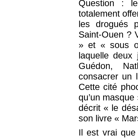
Question : l
totalement offe
les drogués p
Saint-Ouen ? V
» et « sous o
laquelle deux 
Guédon, Nat
consacrer un l
Cette cité pho
qu’un masque »
décrit « le dé
son livre « Mar
Il est vrai qu