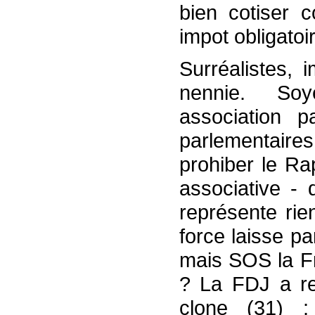
bien cotiser 
impot obligatoi
Surréalistes,
nennie. So
association p
parlementaire
prohiber le Ra
associative -
représente rie
force laisse p
mais SOS la Fr
? La FDJ a r
clone (31) 