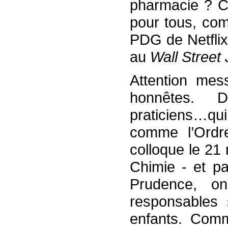
pharmacie ? C
pour tous, co
PDG de Netflix
au
Wall Street 
Attention mes
honnêtes. D
praticiens…q
comme l’Ordr
colloque le 21
Chimie - et pa
Prudence, o
responsables 
enfants. Comm