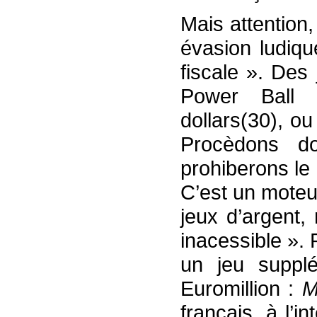
Mais attention
évasion ludiqu
fiscale ». Des
Power Ball 
dollars(30), o
Procèdons d
prohiberons le
C’est un moteur
jeux d’argent,
inacessible ». 
un jeu supplé
Euromillion :
M
français, à l’i