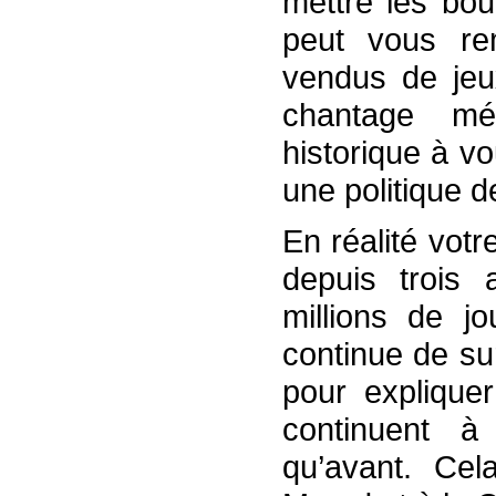
mettre les bou
peut vous rem
vendus de jeu
chantage médi
historique à v
une politique de
En réalité votr
depuis trois
millions de jo
continue de su
pour expliquer
continuent à
qu’avant. Ce