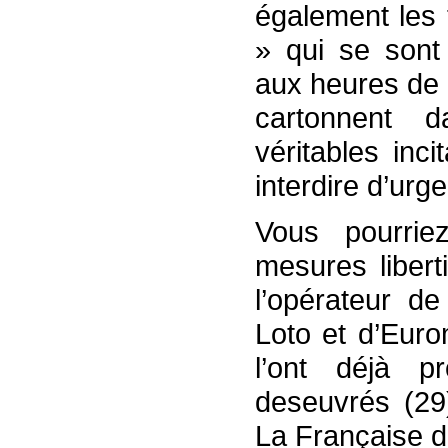
également les t
» qui se sont
aux heures de 
cartonnent 
véritables inc
interdire d’urg
Vous pourrie
mesures liberti
l’opérateur d
Loto et d’Euro
l’ont déjà pr
deseuvrés (29).
La Française de