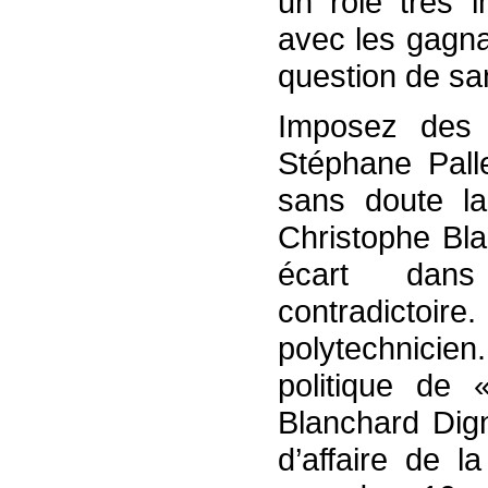
un rôle très i
avec les gagna
question de san
Imposez des 
Stéphane Pall
sans doute l
Christophe Bla
écart dans 
contradicto
polytechnici
politique de 
Blanchard Dign
d’affaire de l