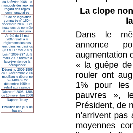
du 6 février 2008 - le
monopole des jeux au
La clope non,
regard des règles
communautaires
Étude de législation
l
comparée n° 180 -
décembre 2007 - Les
instances de contrôle
du secteur des jeux
Dans le mê
Arrêté du 14 mai
2007 relatif à la
annonce po
réglementation des
jeux dans les casinos
(JO du 17 mai 2007)
augmentation du
Loi n° 2007-297 du 5
mars 2007 relative à
la prévention de la
« la guêpe de
délinquance
Décret no 2006-1595
rouler ont au
du 13 décembre 2006
modifiant le décret no
59-1489 du 22
1% pour les 
décembre 1959 et
relatif aux casinos
Décret n° 2006- 1386
pauvres », 
du 15 novembre 2006
Rapport Trucy
Président, de 
Evolution des jeux de
hasard
n’arrivent pas
moyennes com