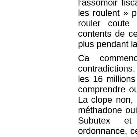
l’assomoir fis
les roulent » 
rouler coute
contents de cet
plus pendant la
Ca commenc
contradictions
les 16 million
comprendre ou
La clope non, 
méthadone oui 
Subutex et
ordonnance, ce