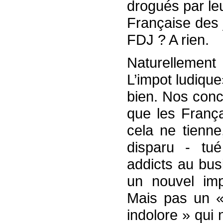
drogués par le
Française des 
FDJ ? A rien.
Naturellement 
L’impot ludiqu
bien. Nos conc
que les França
cela ne tienne
disparu - tué
addicts au bus
un nouvel imp
Mais pas un « 
indolore » qui