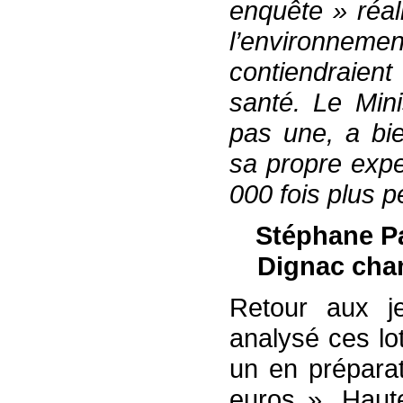
enquête » réal
l’environnemen
contiendraient
santé. Le Mini
pas une, a bi
sa propre expe
000 fois plus p
Stéphane Pa
Dignac cha
Retour aux je
analysé ces lo
un en prépara
euros ». Haute