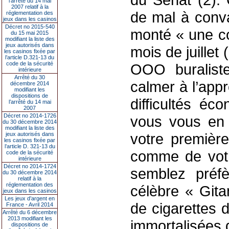
l’arrêté du 14 mai
2007 relatif à la
de mal à conva
réglementation des
jeux dans les casinos
Décret no 2015-540
monté « une co
du 15 mai 2015
modifiant la liste des
jeux autorisés dans
mois de juillet
les casinos fixée par
l’article D.321-13 du
code de la sécurité
OOO buraliste
intérieure
Arrêté du 30
calmer à l’app
décembre 2014
modifiant les
dispositions de
difficultés éc
l’arrêté du 14 mai
2007
Décret no 2014-1726
vous vous en
du 30 décembre 2014
modifiant la liste des
votre première
jeux autorisés dans
les casinos fixée par
l’article D. 321-13 du
comme de votr
code de la sécurité
intérieure
Décret no 2014-1724
semblez préf
du 30 décembre 2014
relatif à la
réglementation des
célèbre « Gita
jeux dans les casinos
Les jeux d’argent en
de cigarettes
France - Avril 2014
Arrêté du 6 décembre
2013 modifiant les
immortalisées
dispositions de