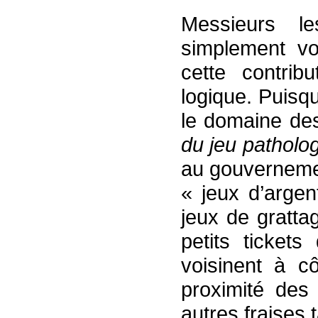
Messieurs le
simplement vo
cette contrib
logique. Puisq
le domaine des
du jeu patholo
au gouvernemen
« jeux d’arge
jeux de gratta
petits ticket
voisinent à c
proximité des
autres fraises 