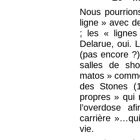
Nous pourrions
ligne » avec d
; les « ligne
Delarue, oui. 
(pas encore ?)
salles de sho
matos » comme d
des Stones (1
propres » qui 
l’overdose af
carrière »…qui
vie.