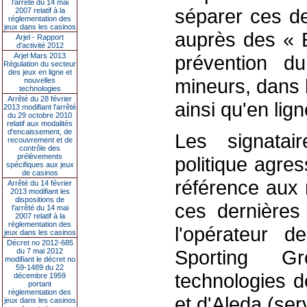
l’arrêté du 14 mai
séparer ces deu
2007 relatif à la
réglementation des
jeux dans les casinos
auprès des « E
Arjel - Rapport
d'activité 2012
Arjel Mars 2013
prévention d
Régulation du secteur
des jeux en ligne et
mineurs, dans 
nouvelles
technologies
Arrêté du 28 février
ainsi qu'en lign
2013 modifiant l'arrêté
du 29 octobre 2010
relatif aux modalités
d'encaissement, de
Les signatai
recouvrement et de
contrôle des
prélèvements
politique agre
spécifiques aux jeux
de casinos
référence aux 
Arrêté du 14 février
2013 modifiant les
dispositions de
ces dernières
l'arrêté du 14 mai
2007 relatif à la
réglementation des
l'opérateur d
jeux dans les casinos
Décret no 2012-685
Sporting G
du 7 mai 2012
modifiant le décret no
59-1489 du 22
technologies d
décembre 1959
portant
réglementation des
et d'Aleda (ser
jeux dans les casinos