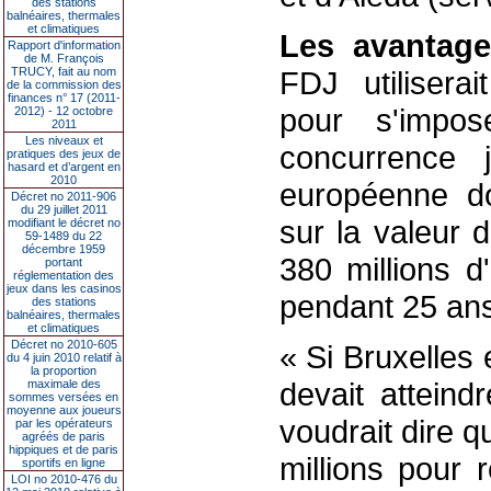
des stations
balnéaires, thermales
et climatiques
Les avantag
Rapport d'information
de M. François
TRUCY, fait au nom
FDJ utilisera
de la commission des
finances n° 17 (2011-
pour s'impo
2012) - 12 octobre
2011
Les niveaux et
concurrence 
pratiques des jeux de
hasard et d’argent en
2010
européenne do
Décret no 2011-906
du 29 juillet 2011
sur la valeur 
modifiant le décret no
59-1489 du 22
décembre 1959
380 millions d
portant
réglementation des
jeux dans les casinos
pendant 25 ans
des stations
balnéaires, thermales
et climatiques
Décret no 2010-605
« Si Bruxelles
du 4 juin 2010 relatif à
la proportion
devait atteind
maximale des
sommes versées en
moyenne aux joueurs
voudrait dire q
par les opérateurs
agréés de paris
hippiques et de paris
millions pour 
sportifs en ligne
LOI no 2010-476 du