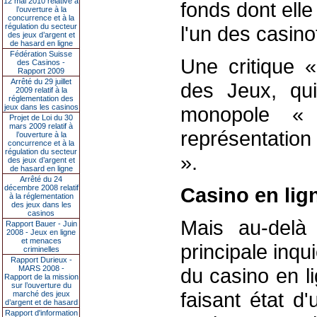
12 mai 2010 relative à
fonds dont elle
l’ouverture à la
concurrence et à la
régulation du secteur
l'un des casino
des jeux d’argent et
de hasard en ligne
Fédération Suisse
Une critique «
des Casinos -
Rapport 2009
Arrêté du 29 juillet
des Jeux, qui
2009 relatif à la
réglementation des
jeux dans les casinos
monopole « 
Projet de Loi du 30
mars 2009 relatif à
représentation
l’ouverture à la
concurrence et à la
régulation du secteur
».
des jeux d’argent et
de hasard en ligne
Arrêté du 24
décembre 2008 relatif
Casino en lig
à la réglementation
des jeux dans les
casinos
Mais au-delà 
Rapport Bauer - Juin
2008 - Jeux en ligne
et menaces
principale inqu
criminelles
Rapport Durieux -
MARS 2008 -
du casino en l
Rapport de la mission
sur l’ouverture du
faisant état d
marché des jeux
d’argent et de hasard
Rapport d'information