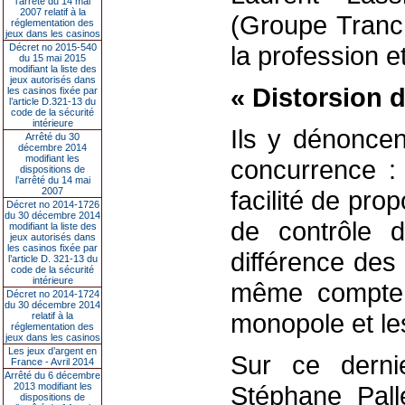
l’arrêté du 14 mai
2007 relatif à la
(Groupe Tranch
réglementation des
jeux dans les casinos
la profession e
Décret no 2015-540
du 15 mai 2015
modifiant la liste des
jeux autorisés dans
« Distorsion 
les casinos fixée par
l’article D.321-13 du
code de la sécurité
intérieure
Ils y dénoncen
Arrêté du 30
décembre 2014
modifiant les
concurrence : 
dispositions de
l’arrêté du 14 mai
2007
facilité de pr
Décret no 2014-1726
du 30 décembre 2014
de contrôle 
modifiant la liste des
jeux autorisés dans
les casinos fixée par
différence des 
l’article D. 321-13 du
code de la sécurité
intérieure
même compte 
Décret no 2014-1724
du 30 décembre 2014
monopole et le
relatif à la
réglementation des
jeux dans les casinos
Les jeux d’argent en
Sur ce dernie
France - Avril 2014
Arrêté du 6 décembre
2013 modifiant les
Stéphane Pall
dispositions de