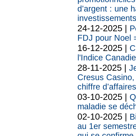
d’argent : une h
investissements
24-12-2025 |
P
FDJ pour Noel =
16-12-2025 |
C
l'Indice Canadi
28-11-2025 |
Je
Cresus Casino, l
chiffre d’affaire
03-10-2025 |
Q
maladie se déch
02-10-2025 |
B
au 1er semestr
qui se confirme,