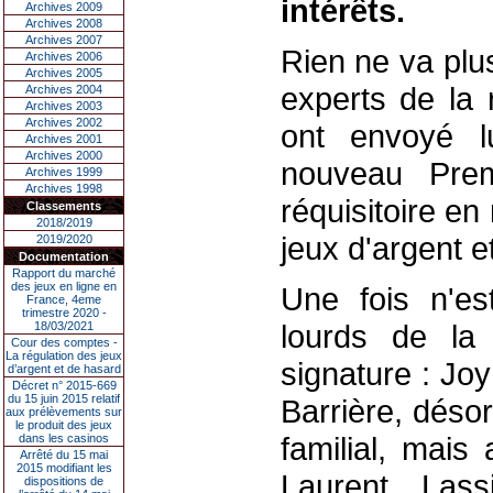
intérêts.
Archives 2009
Archives 2008
Archives 2007
Rien ne va plu
Archives 2006
Archives 2005
experts de la 
Archives 2004
Archives 2003
Archives 2002
ont envoyé lu
Archives 2001
Archives 2000
nouveau Premi
Archives 1999
Archives 1998
réquisitoire en
Classements
2018/2019
jeux d'argent e
2019/2020
Documentation
Rapport du marché
des jeux en ligne en
Une fois n'es
France, 4eme
trimestre 2020 -
lourds de la
18/03/2021
Cour des comptes -
La régulation des jeux
signature : Jo
d’argent et de hasard
Décret n° 2015-669
du 15 juin 2015 relatif
Barrière, dés
aux prélèvements sur
le produit des jeux
familial, mais
dans les casinos
Arrêté du 15 mai
2015 modifiant les
Laurent Lass
dispositions de