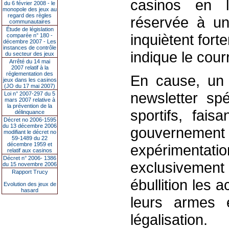
casinos en l
du 6 février 2008 - le
monopole des jeux au
regard des règles
réservée à u
communautaires
Étude de législation
inquiètent fort
comparée n° 180 -
décembre 2007 - Les
instances de contrôle
indique le courr
du secteur des jeux
Arrêté du 14 mai
2007 relatif à la
réglementation des
En cause, un 
jeux dans les casinos
(JO du 17 mai 2007)
newsletter spé
Loi n° 2007-297 du 5
mars 2007 relative à
la prévention de la
sportifs, fais
délinquance
Décret no 2006-1595
du 13 décembre 2006
gouvernem
modifiant le décret no
59-1489 du 22
décembre 1959 et
expérimentation
relatif aux casinos
Décret n° 2006- 1386
exclusivemen
du 15 novembre 2006
Rapport Trucy
ébullition les a
Evolution des jeux de
hasard
leurs armes 
légalisation.