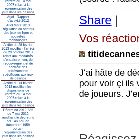
l’arrêté du 14 mai
2007 relatif à la
réglementation des
jeux dans les casinos
Share
|
Arjel - Rapport
d'activité 2012
Arjel Mars 2013
Régulation du secteur
des jeux en ligne et
Vos réaction
nouvelles
technologies
Arrêté du 28 février
2013 modifiant l'arrêté
titidecanne
du 29 octobre 2010
relatif aux modalités
d'encaissement, de
recouvrement et de
contrôle des
J'ai hâte de d
prélèvements
spécifiques aux jeux
de casinos
pour voir çi ils
Arrêté du 14 février
2013 modifiant les
dispositions de
de joueurs. J'e
l'arrêté du 14 mai
2007 relatif à la
réglementation des
jeux dans les casinos
Décret no 2012-685
du 7 mai 2012
modifiant le décret no
59-1489 du 22
décembre 1959
portant
réglementation des
Réagissez 
jeux dans les casinos