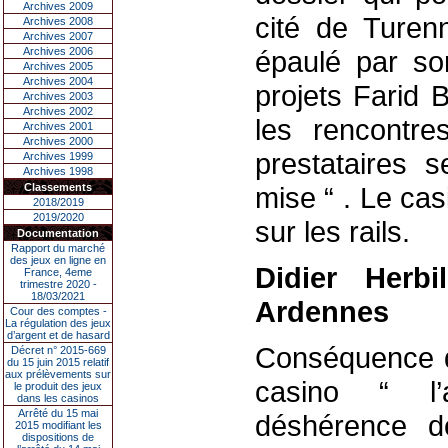
Archives 2009
cité de Turenn
Archives 2008
Archives 2007
Archives 2006
épaulé par so
Archives 2005
Archives 2004
projets Farid B
Archives 2003
Archives 2002
les rencontre
Archives 2001
Archives 2000
prestataires 
Archives 1999
Archives 1998
Classements
mise “ . Le ca
2018/2019
2019/2020
sur les rails.
Documentation
Rapport du marché
des jeux en ligne en
Didier Herb
France, 4eme
trimestre 2020 -
18/03/2021
Ardennes
Cour des comptes -
La régulation des jeux
d’argent et de hasard
Conséquence di
Décret n° 2015-669
du 15 juin 2015 relatif
aux prélèvements sur
casino “ l’
le produit des jeux
dans les casinos
Arrêté du 15 mai
déshérence d
2015 modifiant les
dispositions de