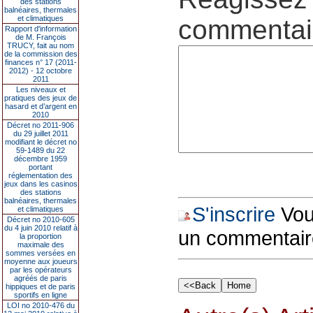
des stations
balnéaires, thermales
et climatiques
commentair
Rapport d'information
de M. François
TRUCY, fait au nom
de la commission des
finances n° 17 (2011-
2012) - 12 octobre
2011
Les niveaux et
pratiques des jeux de
hasard et d’argent en
2010
Décret no 2011-906
du 29 juillet 2011
modifiant le décret no
59-1489 du 22
décembre 1959
portant
réglementation des
jeux dans les casinos
des stations
balnéaires, thermales
S'inscrire
Vous
et climatiques
Décret no 2010-605
du 4 juin 2010 relatif à
un commentair
la proportion
maximale des
sommes versées en
moyenne aux joueurs
par les opérateurs
agréés de paris
hippiques et de paris
sportifs en ligne
LOI no 2010-476 du