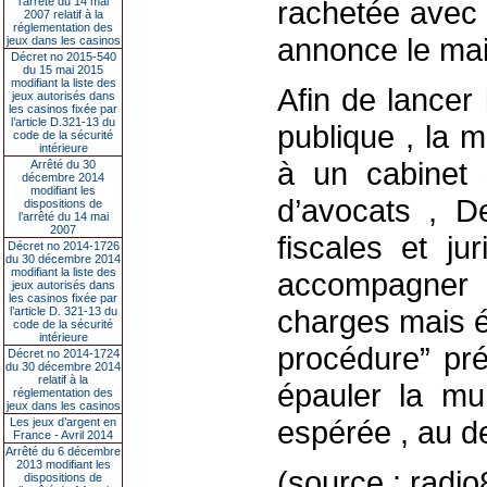
l’arrêté du 14 mai
rachetée avec 
2007 relatif à la
réglementation des
annonce le mai
jeux dans les casinos
Décret no 2015-540
du 15 mai 2015
modifiant la liste des
Afin de lancer
jeux autorisés dans
les casinos fixée par
l’article D.321-13 du
publique , la m
code de la sécurité
intérieure
à un cabinet 
Arrêté du 30
décembre 2014
modifiant les
d’avocats , De
dispositions de
l’arrêté du 14 mai
2007
fiscales et ju
Décret no 2014-1726
du 30 décembre 2014
modifiant la liste des
accompagner 
jeux autorisés dans
les casinos fixée par
charges mais é
l’article D. 321-13 du
code de la sécurité
intérieure
procédure” pré
Décret no 2014-1724
du 30 décembre 2014
relatif à la
épauler la mun
réglementation des
jeux dans les casinos
espérée , au d
Les jeux d’argent en
France - Avril 2014
Arrêté du 6 décembre
2013 modifiant les
(source : radi
dispositions de