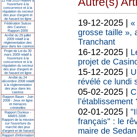
Autre(s) Art
12 mai 2010 relative à
l’ouverture à la
concurrence et à la
régulation du secteur
des jeux d’argent et
de hasard en ligne
19-12-2025 |
«
Fédération Suisse
des Casinos -
grosse taille »,
Rapport 2009
Arrêté du 29 juillet
2009 relatif à la
Tranchant
réglementation des
jeux dans les casinos
16-12-2025 |
L
Projet de Loi du 30
mars 2009 relatif à
l’ouverture à la
projet de Casin
concurrence et à la
régulation du secteur
15-12-2025 |
des jeux d’argent et
U
de hasard en ligne
Arrêté du 24
révélé ce lundi 
décembre 2008 relatif
à la réglementation
des jeux dans les
05-02-2025 |
C
casinos
Rapport Bauer - Juin
l’établissement 
2008 - Jeux en ligne
et menaces
criminelles
02-01-2025 |
"
Rapport Durieux -
MARS 2008 -
français" : le rê
Rapport de la mission
sur l’ouverture du
marché des jeux
maire de Sedan
d’argent et de hasard
Rapport d'information