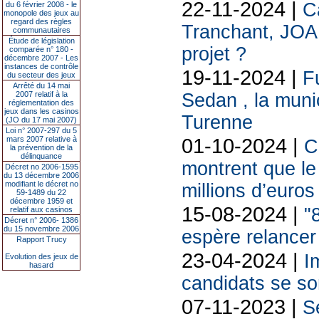
22-11-2024 |
C
du 6 février 2008 - le
monopole des jeux au
regard des règles
Tranchant, JOA
communautaires
Étude de législation
projet ?
comparée n° 180 -
décembre 2007 - Les
instances de contrôle
19-11-2024 |
F
du secteur des jeux
Arrêté du 14 mai
2007 relatif à la
Sedan , la munic
réglementation des
jeux dans les casinos
Turenne
(JO du 17 mai 2007)
Loi n° 2007-297 du 5
01-10-2024 |
mars 2007 relative à
C
la prévention de la
délinquance
montrent que le 
Décret no 2006-1595
du 13 décembre 2006
modifiant le décret no
millions d’euros 
59-1489 du 22
décembre 1959 et
15-08-2024 |
"
relatif aux casinos
Décret n° 2006- 1386
du 15 novembre 2006
espère relancer
Rapport Trucy
23-04-2024 |
I
Evolution des jeux de
hasard
candidats se so
07-11-2023 |
S