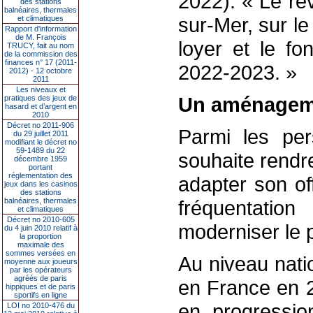
2022). « Le r
des stations
balnéaires, thermales
sur-Mer, sur le
et climatiques
Rapport d'information
de M. François
loyer et le fo
TRUCY, fait au nom
de la commission des
finances n° 17 (2011-
2022-2023. »
2012) - 12 octobre
2011
Les niveaux et
Un aménagemen
pratiques des jeux de
hasard et d’argent en
2010
Décret no 2011-906
Parmi les per
du 29 juillet 2011
modifiant le décret no
59-1489 du 22
souhaite rendr
décembre 1959
portant
réglementation des
adapter son of
jeux dans les casinos
des stations
balnéaires, thermales
fréquentatio
et climatiques
Décret no 2010-605
moderniser le 
du 4 juin 2010 relatif à
la proportion
maximale des
sommes versées en
Au niveau nati
moyenne aux joueurs
par les opérateurs
agréés de paris
en France en 2
hippiques et de paris
sportifs en ligne
en progressi
LOI no 2010-476 du