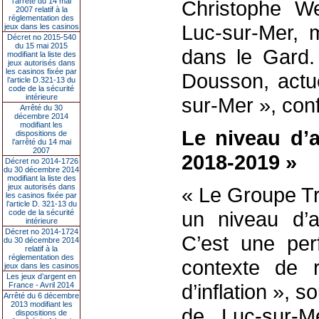
l’arrêté du 14 mai
Christophe We
2007 relatif à la
réglementation des
Luc-sur-Mer, 
jeux dans les casinos
Décret no 2015-540
du 15 mai 2015
dans le Gard.
modifiant la liste des
jeux autorisés dans
les casinos fixée par
Dousson, actue
l’article D.321-13 du
code de la sécurité
intérieure
sur-Mer », conf
Arrêté du 30
décembre 2014
modifiant les
Le niveau d’a
dispositions de
l’arrêté du 14 mai
2007
2018-2019 »
Décret no 2014-1726
du 30 décembre 2014
modifiant la liste des
jeux autorisés dans
« Le Groupe Tr
les casinos fixée par
l’article D. 321-13 du
un niveau d’a
code de la sécurité
intérieure
Décret no 2014-1724
C’est une pe
du 30 décembre 2014
relatif à la
réglementation des
contexte de r
jeux dans les casinos
Les jeux d’argent en
d’inflation », 
France - Avril 2014
Arrêté du 6 décembre
2013 modifiant les
de Luc-sur-M
dispositions de