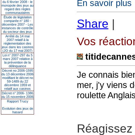
En savoir plus
du 6 février 2008 - le
monopole des jeux au
regard des règles
communautaires
Étude de législation
Share
|
comparée n° 180 -
décembre 2007 - Les
instances de contrôle
du secteur des jeux
Arrêté du 14 mai
Vos réaction
2007 relatif à la
réglementation des
jeux dans les casinos
(JO du 17 mai 2007)
titidecanne
Loi n° 2007-297 du 5
mars 2007 relative à
la prévention de la
délinquance
Décret no 2006-1595
Je connais bien
du 13 décembre 2006
modifiant le décret no
59-1489 du 22
mer, j'y viens 
décembre 1959 et
relatif aux casinos
roulette Anglai
Décret n° 2006- 1386
du 15 novembre 2006
Rapport Trucy
Evolution des jeux de
hasard
Réagissez 