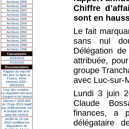
Archives 2009
Chiffre d’aff
Archives 2008
Archives 2007
Archives 2006
sont en hauss
Archives 2005
Archives 2004
Archives 2003
Le fait marqua
Archives 2002
Archives 2001
sans nul dou
Archives 2000
Archives 1999
Délégation de
Archives 1998
Classements
attribuée, pou
2018/2019
2019/2020
Documentation
groupe Trancha
Rapport du marché
des jeux en ligne en
avec Luc-sur-M
France, 4eme
trimestre 2020 -
18/03/2021
Cour des comptes -
Lundi 3 juin 
La régulation des jeux
d’argent et de hasard
Claude Boss
Décret n° 2015-669
du 15 juin 2015 relatif
aux prélèvements sur
finances, a 
le produit des jeux
dans les casinos
Arrêté du 15 mai
délégataire 
2015 modifiant les
dispositions de