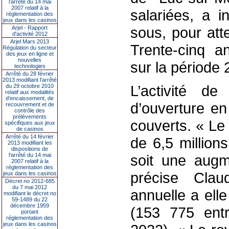
l’arrêté du 14 mai
2007 relatif à la
salariées, a i
réglementation des
jeux dans les casinos
sous, pour att
Arjel - Rapport
d'activité 2012
Arjel Mars 2013
Trente-cinq a
Régulation du secteur
des jeux en ligne et
nouvelles
sur la période
technologies
Arrêté du 28 février
2013 modifiant l'arrêté
L’activité de
du 29 octobre 2010
relatif aux modalités
d'encaissement, de
d’ouverture en
recouvrement et de
contrôle des
prélèvements
couverts. « Le 
spécifiques aux jeux
de casinos
Arrêté du 14 février
de 6,5 million
2013 modifiant les
dispositions de
l'arrêté du 14 mai
soit une augm
2007 relatif à la
réglementation des
précise Clau
jeux dans les casinos
Décret no 2012-685
du 7 mai 2012
annuelle a ell
modifiant le décret no
59-1489 du 22
décembre 1959
(153 775 ent
portant
réglementation des
jeux dans les casinos