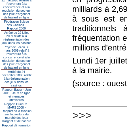
12 mai 2010 relative à
l’ouverture à la
milliards à 2,6
concurrence et à la
régulation du secteur
des jeux d’argent et
à sous est e
de hasard en ligne
Fédération Suisse
des Casinos -
traditionnel
Rapport 2009
Arrêté du 29 juillet
fréquentation 
2009 relatif à la
réglementation des
jeux dans les casinos
millions d’entr
Projet de Loi du 30
mars 2009 relatif à
l’ouverture à la
concurrence et à la
Lundi 1er juill
régulation du secteur
des jeux d’argent et
à la mairie.
de hasard en ligne
Arrêté du 24
décembre 2008 relatif
à la réglementation
(source : ouest
des jeux dans les
casinos
Rapport Bauer - Juin
2008 - Jeux en ligne
et menaces
criminelles
Rapport Durieux -
MARS 2008 -
Rapport de la mission
>>>
sur l’ouverture du
marché des jeux
d’argent et de hasard
Rapport d'information