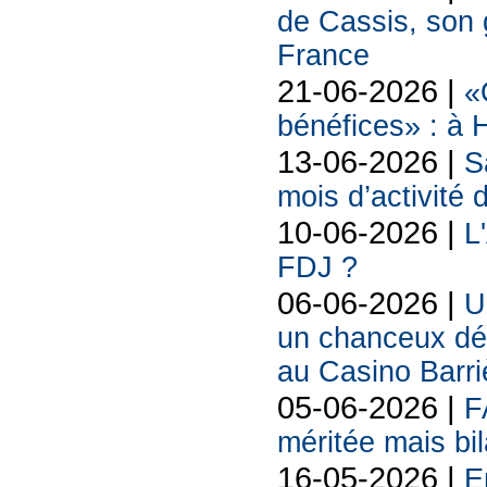
de Cassis, son g
France
21-06-2026 |
«
bénéfices» : à H
13-06-2026 |
S
mois d’activité
10-06-2026 |
L
FDJ ?
06-06-2026 |
U
un chanceux déc
au Casino Barr
05-06-2026 |
F
méritée mais bil
16-05-2026 |
E