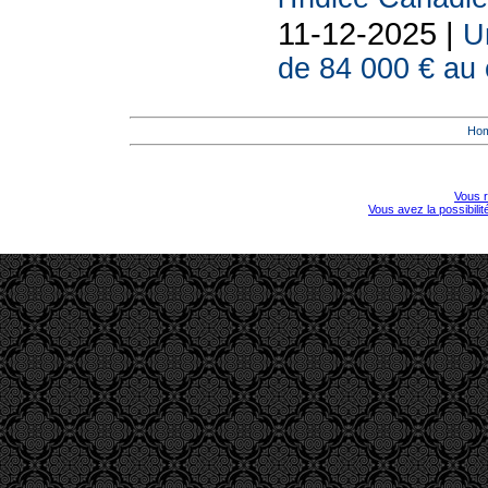
11-12-2025 |
U
de 84 000 € au 
Ho
Vous r
Vous avez la possibili