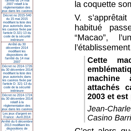
l’arrêté du 14 mai
la coquette s
2007 relatif à la
réglementation des
jeux dans les casinos
V. s’apprêtai
Décret no 2015-540
du 15 mai 2015
modifiant la liste des
habitué pas
jeux autorisés dans
les casinos fixée par
l’article D.321-13 du
“Macao”, l’
code de la sécurité
intérieure
Arrêté du 30
l’établissement
décembre 2014
modifiant les
dispositions de
Cette ma
l’arrêté du 14 mai
2007
Décret no 2014-1726
emblémati
du 30 décembre 2014
modifiant la liste des
machine 
jeux autorisés dans
les casinos fixée par
l’article D. 321-13 du
attachés c
code de la sécurité
intérieure
2003 et est
Décret no 2014-1724
du 30 décembre 2014
relatif à la
réglementation des
Jean-Charl
jeux dans les casinos
Les jeux d’argent en
Casino Barr
France - Avril 2014
Arrêté du 6 décembre
2013 modifiant les
C’est alors qu
dispositions de