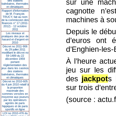
sur une machi
des stations
balnéaires, thermales
et climatiques
cagnotte n’es
Rapport d'information
de M. François
TRUCY, fait au nom
machines à so
de la commission des
finances n° 17 (2011-
2012) - 12 octobre
Depuis le début
2011
Les niveaux et
pratiques des jeux de
d’euros ont 
hasard et d’argent en
2010
Décret no 2011-906
d’Enghien-les-B
du 29 juillet 2011
modifiant le décret no
59-1489 du 22
À l’heure actu
décembre 1959
portant
réglementation des
jeu sur les di
jeux dans les casinos
des stations
balnéaires, thermales
des
jackpot
s 
et climatiques
Décret no 2010-605
du 4 juin 2010 relatif à
sur trois d’entr
la proportion
maximale des
sommes versées en
(source : actu.f
moyenne aux joueurs
par les opérateurs
agréés de paris
hippiques et de paris
sportifs en ligne
LOI no 2010-476 du