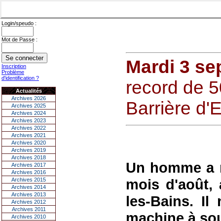
Login/speudo :
Mot de Passe :
Mardi 3 se
Inscription
Problème
d'identification ?
record de 
Actualités
Archives 2026
Barrière d'
Archives 2025
Archives 2024
Archives 2023
Archives 2022
Archives 2021
Archives 2020
Archives 2019
Archives 2018
Un homme a re
Archives 2017
Archives 2016
mois d'août, 
Archives 2015
Archives 2014
Archives 2013
les-Bains. Il
Archives 2012
Archives 2011
machine à so
Archives 2010