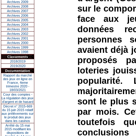
Archives 2009
sur le compor
Archives 2008
Archives 2007
Archives 2006
face aux je
Archives 2005
Archives 2004
données re
Archives 2003
Archives 2002
personnes s
Archives 2001
Archives 2000
avaient déjà j
Archives 1999
Archives 1998
Classements
proposés pa
2018/2019
2019/2020
loteries jou
Documentation
Rapport du marché
popularité
des jeux en ligne en
France, 4eme
trimestre 2020 -
majoritaireme
18/03/2021
Cour des comptes -
La régulation des jeux
sont le plus 
d’argent et de hasard
Décret n° 2015-669
par mois. Ce
du 15 juin 2015 relatif
aux prélèvements sur
le produit des jeux
toutefois qu
dans les casinos
Arrêté du 15 mai
2015 modifiant les
conclusion
dispositions de