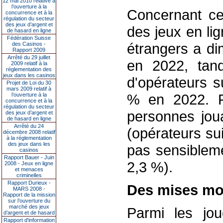
12 mai 2010 relative à
l’ouverture à la
Concernant ce 
concurrence et à la
régulation du secteur
des jeux d’argent et
des jeux en li
de hasard en ligne
Fédération Suisse
étrangers a d
des Casinos -
Rapport 2009
Arrêté du 29 juillet
en 2022, tand
2009 relatif à la
réglementation des
jeux dans les casinos
d'opérateurs s
Projet de Loi du 30
mars 2009 relatif à
% en 2022. P
l’ouverture à la
concurrence et à la
régulation du secteur
personnes joua
des jeux d’argent et
de hasard en ligne
Arrêté du 24
(opérateurs su
décembre 2008 relatif
à la réglementation
des jeux dans les
pas sensibleme
casinos
Rapport Bauer - Juin
2,3 %).
2008 - Jeux en ligne
et menaces
criminelles
Rapport Durieux -
Des mises mo
MARS 2008 -
Rapport de la mission
sur l’ouverture du
marché des jeux
Parmi les joue
d’argent et de hasard
Rapport d'information