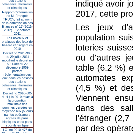
indiqué avoir 
des stations
balnéaires, thermales
et climatiques
2017, cette pro
Rapport d'information
de M. François
TRUCY, fait au nom
de la commission des
Les jeux d'a
finances n° 17 (2011-
2012) - 12 octobre
2011
population sui
Les niveaux et
pratiques des jeux de
loteries suiss
hasard et d’argent en
2010
Décret no 2011-906
ou d'autres j
du 29 juillet 2011
modifiant le décret no
59-1489 du 22
table (6,2 %) 
décembre 1959
portant
réglementation des
automates exp
jeux dans les casinos
des stations
(4,5 %) et des
balnéaires, thermales
et climatiques
Décret no 2010-605
Viennent ensu
du 4 juin 2010 relatif à
la proportion
maximale des
dans des sal
sommes versées en
moyenne aux joueurs
par les opérateurs
l'étranger (2,7
agréés de paris
hippiques et de paris
par des opérat
sportifs en ligne
LOI no 2010-476 du