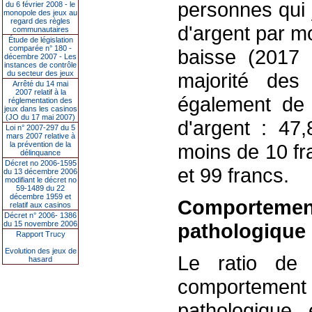
personnes qui 
du 6 février 2008 - le
monopole des jeux au
regard des règles
d'argent par m
communautaires
Étude de législation
comparée n° 180 -
baisse (2017
décembre 2007 - Les
instances de contrôle
du secteur des jeux
majorité des
Arrêté du 14 mai
2007 relatif à la
également de 
réglementation des
jeux dans les casinos
(JO du 17 mai 2007)
d'argent : 47
Loi n° 2007-297 du 5
mars 2007 relative à
la prévention de la
moins de 10 fr
délinquance
Décret no 2006-1595
et 99 francs.
du 13 décembre 2006
modifiant le décret no
59-1489 du 22
décembre 1959 et
Comportem
relatif aux casinos
Décret n° 2006- 1386
du 15 novembre 2006
pathologique
Rapport Trucy
Evolution des jeux de
Le ratio de 
hasard
comportement
pathologique 