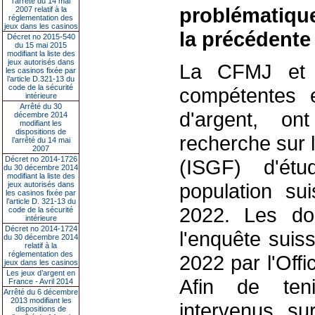
l’arrêté du 14 mai
problématique
2007 relatif à la
réglementation des
jeux dans les casinos
la précédente
Décret no 2015-540
du 15 mai 2015
modifiant la liste des
jeux autorisés dans
La CFMJ et l
les casinos fixée par
l’article D.321-13 du
code de la sécurité
compétentes 
intérieure
Arrêté du 30
d'argent, on
décembre 2014
modifiant les
dispositions de
recherche sur l
l’arrêté du 14 mai
2007
Décret no 2014-1726
(ISGF) d'ét
du 30 décembre 2014
modifiant la liste des
population su
jeux autorisés dans
les casinos fixée par
l’article D. 321-13 du
2022. Les don
code de la sécurité
intérieure
Décret no 2014-1724
l'enquête suis
du 30 décembre 2014
relatif à la
réglementation des
2022 par l'Offi
jeux dans les casinos
Les jeux d’argent en
Afin de ten
France - Avril 2014
Arrêté du 6 décembre
2013 modifiant les
intervenus su
dispositions de