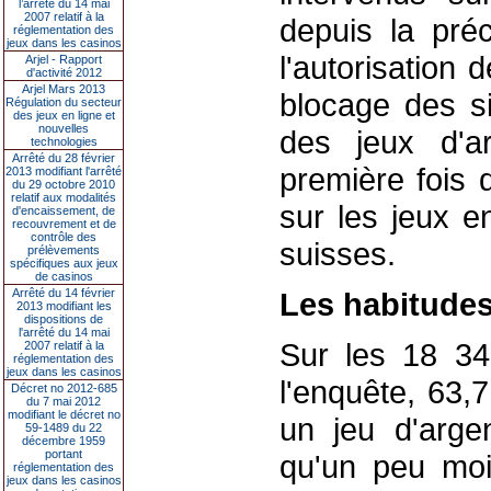
l’arrêté du 14 mai
2007 relatif à la
depuis la pré
réglementation des
jeux dans les casinos
l'autorisation 
Arjel - Rapport
d'activité 2012
Arjel Mars 2013
blocage des si
Régulation du secteur
des jeux en ligne et
nouvelles
des jeux d'a
technologies
Arrêté du 28 février
première fois
2013 modifiant l'arrêté
du 29 octobre 2010
relatif aux modalités
sur les jeux e
d'encaissement, de
recouvrement et de
contrôle des
suisses.
prélèvements
spécifiques aux jeux
de casinos
Arrêté du 14 février
Les habitudes
2013 modifiant les
dispositions de
l'arrêté du 14 mai
Sur les 18 34
2007 relatif à la
réglementation des
jeux dans les casinos
l'enquête, 63,
Décret no 2012-685
du 7 mai 2012
modifiant le décret no
un jeu d'arge
59-1489 du 22
décembre 1959
portant
qu'un peu moi
réglementation des
jeux dans les casinos