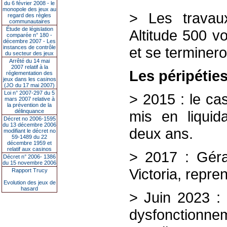
du 6 février 2008 - le
monopole des jeux au
> Les travau
regard des règles
communautaires
Étude de législation
Altitude 500 v
comparée n° 180 -
décembre 2007 - Les
instances de contrôle
et se terminer
du secteur des jeux
Arrêté du 14 mai
2007 relatif à la
Les péripéties
réglementation des
jeux dans les casinos
(JO du 17 mai 2007)
Loi n° 2007-297 du 5
> 2015 : le ca
mars 2007 relative à
la prévention de la
délinquance
mis en liquida
Décret no 2006-1595
du 13 décembre 2006
deux ans.
modifiant le décret no
59-1489 du 22
décembre 1959 et
relatif aux casinos
> 2017 : Géra
Décret n° 2006- 1386
du 15 novembre 2006
Victoria, repren
Rapport Trucy
Evolution des jeux de
hasard
> Juin 2023 : 
dysfonctionnem