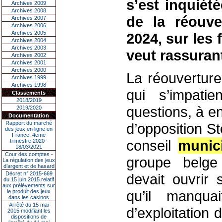
s’est inquiét
Archives 2009
Archives 2008
de la réouve
Archives 2007
Archives 2006
Archives 2005
2024, sur les 
Archives 2004
Archives 2003
veut rassuran
Archives 2002
Archives 2001
Archives 2000
La réouverture
Archives 1999
Archives 1998
qui s’impati
Classements
2018/2019
questions, à en
2019/2020
Documentation
Rapport du marché
d’opposition S
des jeux en ligne en
France, 4eme
conseil
munic
trimestre 2020 -
18/03/2021
Cour des comptes -
groupe belge I
La régulation des jeux
d’argent et de hasard
Décret n° 2015-669
devait ouvrir 
du 15 juin 2015 relatif
aux prélèvements sur
qu’il manquai
le produit des jeux
dans les casinos
Arrêté du 15 mai
d’exploitation 
2015 modifiant les
dispositions de