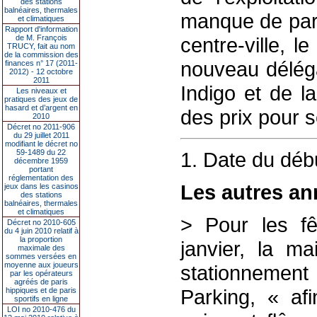
des stations
balnéaires, thermales
manque de park
et climatiques
Rapport d'information
de M. François
centre-ville, l
TRUCY, fait au nom
de la commission des
nouveau déléga
finances n° 17 (2011-
2012) - 12 octobre
2011
Indigo et de l
Les niveaux et
pratiques des jeux de
hasard et d’argent en
des prix pour s
2010
Décret no 2011-906
du 29 juillet 2011
modifiant le décret no
59-1489 du 22
1. Date du débu
décembre 1959
portant
réglementation des
Les autres a
jeux dans les casinos
des stations
balnéaires, thermales
et climatiques
> Pour les fê
Décret no 2010-605
du 4 juin 2010 relatif à
la proportion
janvier, la m
maximale des
sommes versées en
moyenne aux joueurs
stationnement 
par les opérateurs
agréés de paris
Parking, « afi
hippiques et de paris
sportifs en ligne
LOI no 2010-476 du