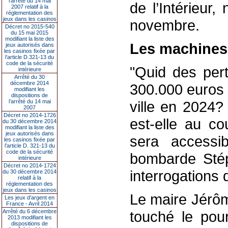
l’arrêté du 14 mai
de l’Intérieur,
2007 relatif à la
réglementation des
jeux dans les casinos
novembre.
Décret no 2015-540
du 15 mai 2015
modifiant la liste des
Les machines 
jeux autorisés dans
les casinos fixée par
l’article D.321-13 du
code de la sécurité
"Quid des pert
intérieure
Arrêté du 30
décembre 2014
300.000 euros
modifiant les
dispositions de
l’arrêté du 14 mai
ville en 2024?
2007
Décret no 2014-1726
est-elle au co
du 30 décembre 2014
modifiant la liste des
jeux autorisés dans
sera accessi
les casinos fixée par
l’article D. 321-13 du
code de la sécurité
bombarde Stép
intérieure
Décret no 2014-1724
interrogations 
du 30 décembre 2014
relatif à la
réglementation des
jeux dans les casinos
Le maire Jérôm
Les jeux d’argent en
France - Avril 2014
Arrêté du 6 décembre
touché le pour
2013 modifiant les
dispositions de