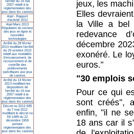
jeux, les machi
l’arrêté du 14 mai
2007 relatif à la
réglementation des
Elles devraient
jeux dans les casinos
Arjel - Rapport
d'activité 2012
la Ville a bel
Arjel Mars 2013
Régulation du secteur
redevance d
des jeux en ligne et
nouvelles
technologies
décembre 2023 
Arrêté du 28 février
2013 modifiant l'arrêté
du 29 octobre 2010
exonéré. Le lo
relatif aux modalités
d'encaissement, de
recouvrement et de
euros."
contrôle des
prélèvements
spécifiques aux jeux
"30 emplois s
de casinos
Arrêté du 14 février
2013 modifiant les
dispositions de
Pour ce qui es
l'arrêté du 14 mai
2007 relatif à la
réglementation des
sont créés", a
jeux dans les casinos
Décret no 2012-685
enfin, "il ne 
du 7 mai 2012
modifiant le décret no
59-1489 du 22
18 ans car il s
décembre 1959
portant
réglementation des
de l’exploitat
jeux dans les casinos