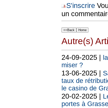
S'inscrire
Vous
un commentair
Autre(s) Art
24-09-2025 |
l
miser ?
13-06-2025 |
S
taux de rétribut
le casino de Gra
20-02-2025 |
L
portes à Grass