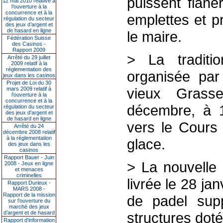
puissent flâne
12 mai 2010 relative à
l’ouverture à la
concurrence et à la
emplettes et p
régulation du secteur
des jeux d’argent et
de hasard en ligne
le maire.
Fédération Suisse
des Casinos -
Rapport 2009
> La traditi
Arrêté du 29 juillet
2009 relatif à la
réglementation des
organisée par
jeux dans les casinos
Projet de Loi du 30
vieux Grass
mars 2009 relatif à
l’ouverture à la
concurrence et à la
décembre, à 1
régulation du secteur
des jeux d’argent et
de hasard en ligne
vers le Cours 
Arrêté du 24
décembre 2008 relatif
à la réglementation
glace.
des jeux dans les
casinos
Rapport Bauer - Juin
> La nouvelle 
2008 - Jeux en ligne
et menaces
criminelles
livrée le 28 ja
Rapport Durieux -
MARS 2008 -
Rapport de la mission
de padel supp
sur l’ouverture du
marché des jeux
d’argent et de hasard
structures dot
Rapport d'information