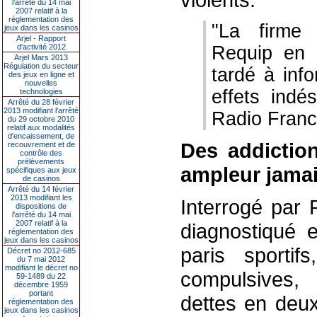
l’arrêté du 14 mai
2007 relatif à la
réglementation des
"La firme 
jeux dans les casinos
Arjel - Rapport
d'activité 2012
Requip en 
Arjel Mars 2013
Régulation du secteur
tardé à inf
des jeux en ligne et
nouvelles
effets indé
technologies
Arrêté du 28 février
2013 modifiant l'arrêté
Radio Franc
du 29 octobre 2010
relatif aux modalités
d'encaissement, de
Des addictio
recouvrement et de
contrôle des
prélèvements
ampleur jama
spécifiques aux jeux
de casinos
Arrêté du 14 février
2013 modifiant les
Interrogé par
dispositions de
l'arrêté du 14 mai
2007 relatif à la
diagnostiqué 
réglementation des
jeux dans les casinos
paris sporti
Décret no 2012-685
du 7 mai 2012
modifiant le décret no
compulsives,
59-1489 du 22
décembre 1959
portant
dettes en deux
réglementation des
jeux dans les casinos