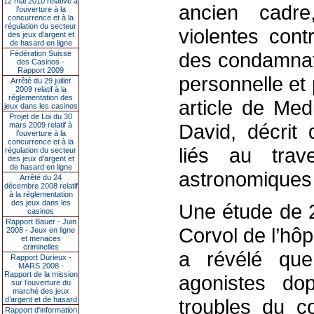
12 mai 2010 relative à
ancien cadr
l’ouverture à la
concurrence et à la
régulation du secteur
violentes cont
des jeux d’argent et
de hasard en ligne
des condamnati
Fédération Suisse
des Casinos -
Rapport 2009
personnelle et 
Arrêté du 29 juillet
2009 relatif à la
réglementation des
article de Med
jeux dans les casinos
Projet de Loi du 30
David, décrit
mars 2009 relatif à
l’ouverture à la
concurrence et à la
liés au trav
régulation du secteur
des jeux d’argent et
de hasard en ligne
astronomiques 
Arrêté du 24
décembre 2008 relatif
à la réglementation
des jeux dans les
Une étude de 
casinos
Rapport Bauer - Juin
Corvol de l’hôpi
2008 - Jeux en ligne
et menaces
criminelles
a révélé que
Rapport Durieux -
MARS 2008 -
Rapport de la mission
agonistes do
sur l’ouverture du
marché des jeux
d’argent et de hasard
troubles du c
Rapport d'information