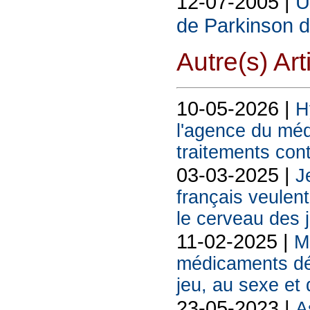
12-07-2005 |
U
de Parkinson d
Autre(s) Art
10-05-2026 |
H
l'agence du méd
traitements con
03-03-2025 |
J
français veulen
le cerveau des 
11-02-2025 |
M
médicaments dé
jeu, au sexe et 
23-05-2023 |
A