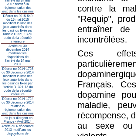
l’arrêté du 14 mai
2007 relatif à la
contre la ma
réglementation des
jeux dans les casinos
"Requip", prod
Décret no 2015-540
du 15 mai 2015
modifiant la liste des
entraîner de 
jeux autorisés dans
les casinos fixée par
l’article D.321-13 du
incontrôlées.
code de la sécurité
intérieure
Arrêté du 30
décembre 2014
Ces effet
modifiant les
dispositions de
l’arrêté du 14 mai
particulièrem
2007
Décret no 2014-1726
dopaminergi
du 30 décembre 2014
modifiant la liste des
jeux autorisés dans
Français. Ce
les casinos fixée par
l’article D. 321-13 du
code de la sécurité
dopamine pou
intérieure
Décret no 2014-1724
maladie, peu
du 30 décembre 2014
relatif à la
réglementation des
récompense, dé
jeux dans les casinos
Les jeux d’argent en
France - Avril 2014
au sexe ou
Arrêté du 6 décembre
2013 modifiant les
violents.
dispositions de