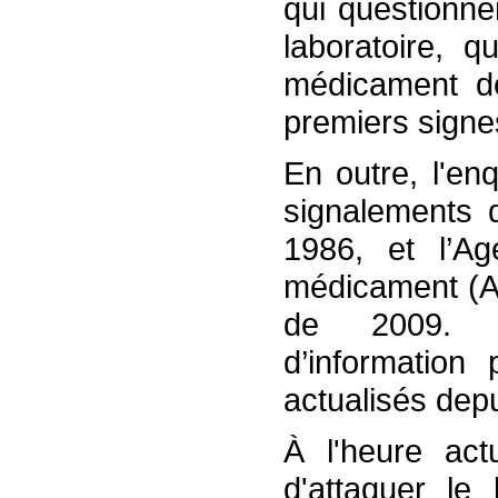
qui questionne
laboratoire, q
médicament de
premiers signe
En outre, l'en
signalements d
1986, et l’Ag
médicament (AN
de 2009. C
d’information
actualisés dep
À l'heure act
d'attaquer le 