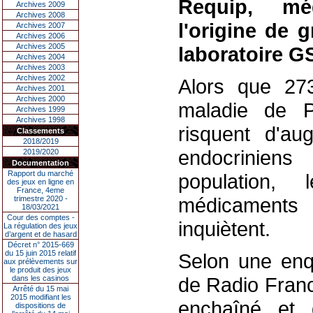
Requip, mé
Archives 2009
Archives 2008
l'origine de g
Archives 2007
Archives 2006
Archives 2005
laboratoire GS
Archives 2004
Archives 2003
Archives 2002
Alors que 273
Archives 2001
Archives 2000
maladie de P
Archives 1999
Archives 1998
risquent d'au
Classements
2018/2019
endocriniens
2019/2020
Documentation
Rapport du marché
population,
des jeux en ligne en
France, 4eme
médicaments 
trimestre 2020 -
18/03/2021
Cour des comptes -
inquiètent.
La régulation des jeux
d’argent et de hasard
Décret n° 2015-669
du 15 juin 2015 relatif
Selon une enqu
aux prélèvements sur
le produit des jeux
de Radio Franc
dans les casinos
Arrêté du 15 mai
2015 modifiant les
enchaîné et 
dispositions de