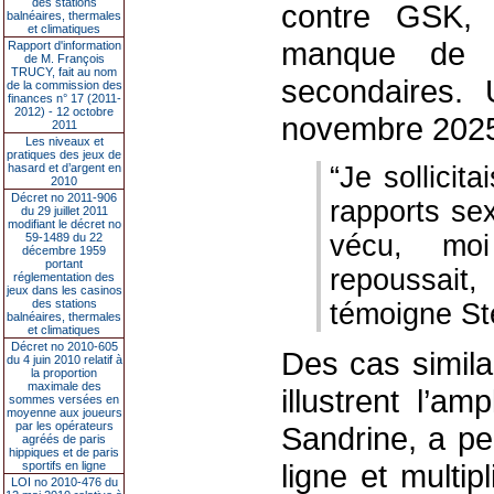
des stations
contre GSK, 
balnéaires, thermales
et climatiques
manque de t
Rapport d'information
de M. François
TRUCY, fait au nom
secondaires.
de la commission des
finances n° 17 (2011-
2012) - 12 octobre
novembre 202
2011
Les niveaux et
pratiques des jeux de
hasard et d’argent en
“Je sollici
2010
Décret no 2011-906
rapports sex
du 29 juillet 2011
modifiant le décret no
vécu, mo
59-1489 du 22
décembre 1959
portant
repoussait
réglementation des
jeux dans les casinos
des stations
témoigne S
balnéaires, thermales
et climatiques
Décret no 2010-605
Des cas simila
du 4 juin 2010 relatif à
la proportion
maximale des
illustrent l’a
sommes versées en
moyenne aux joueurs
par les opérateurs
Sandrine, a p
agréés de paris
hippiques et de paris
ligne et multip
sportifs en ligne
LOI no 2010-476 du