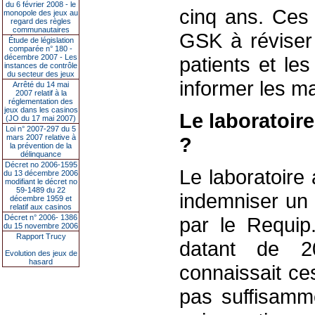
du 6 février 2008 - le
cinq ans. Ces 
monopole des jeux au
regard des règles
communautaires
GSK à réviser 
Étude de législation
comparée n° 180 -
décembre 2007 - Les
patients et le
instances de contrôle
du secteur des jeux
informer les m
Arrêté du 14 mai
2007 relatif à la
réglementation des
jeux dans les casinos
Le laboratoir
(JO du 17 mai 2007)
Loi n° 2007-297 du 5
mars 2007 relative à
?
la prévention de la
délinquance
Décret no 2006-1595
Le laboratoire
du 13 décembre 2006
modifiant le décret no
59-1489 du 22
indemniser un 
décembre 1959 et
relatif aux casinos
Décret n° 2006- 1386
par le Requi
du 15 novembre 2006
Rapport Trucy
datant de 20
Evolution des jeux de
hasard
connaissait ce
pas suffisamme