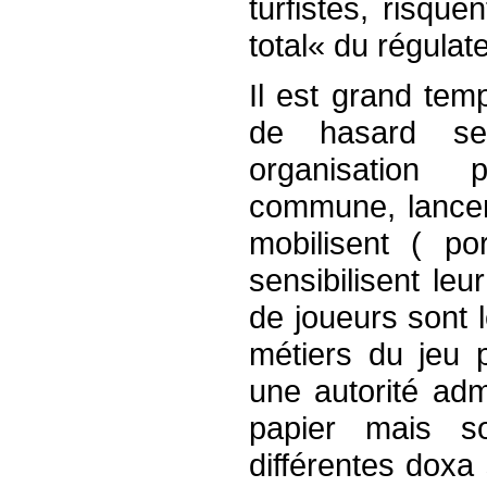
turfistes, risqu
total« du régulat
Il est grand tem
de hasard se
organisation p
commune, lancen
mobilisent ( p
sensibilisent le
de joueurs sont l
métiers du jeu 
une autorité adm
papier mais so
différentes doxa 