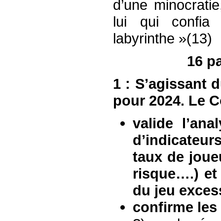
d’une minocrati
lui qui confi
labyrinthe »(13)
16 pa
1 : S’agissant
pour 2024. Le Co
valide l’an
d’indicateu
taux de joue
risque….) et
du jeu exces
confirme les