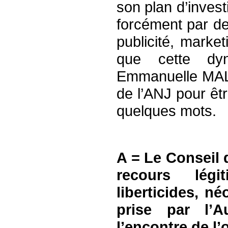
son plan d’inves
forcément par d
publicité, marke
que cette dyn
Emmanuelle MAL
de l’ANJ pour êt
quelques mots.
A = Le Conseil 
recours légi
liberticides, n
prise par l’A
l’encontre de l