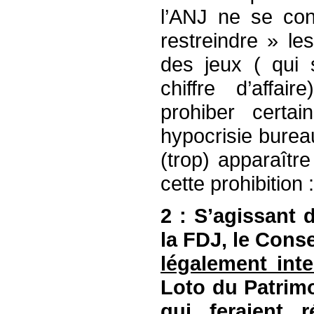
l’ANJ ne se con
restreindre » le
des jeux ( qui 
chiffre d’affai
prohiber certa
hypocrisie burea
(trop) apparaît
cette prohibition :
2 : S’agissant 
la FDJ, le Cons
légalement inte
Loto du Patrimo
qui feraient r