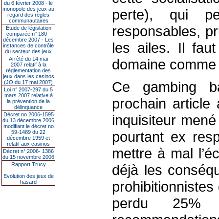
du 6 février 2008 - le
monopole des jeux au
perte), qui p
regard des règles
communautaires
responsables, pr
Étude de législation
comparée n° 180 -
décembre 2007 - Les
les ailes. Il f
instances de contrôle
du secteur des jeux
Arrêté du 14 mai
domaine comme d
2007 relatif à la
réglementation des
jeux dans les casinos
Ce gambing ba
(JO du 17 mai 2007)
Loi n° 2007-297 du 5
mars 2007 relative à
prochain article
la prévention de la
délinquance
Décret no 2006-1595
inquisiteur men
du 13 décembre 2006
modifiant le décret no
pourtant ex res
59-1489 du 22
décembre 1959 et
relatif aux casinos
mettre à mal l’é
Décret n° 2006- 1386
du 15 novembre 2006
Rapport Trucy
déjà les consé
Evolution des jeux de
prohibitionnistes
hasard
perdu 25% d