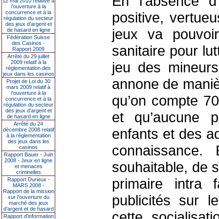
En l’absence d’
12 mai 2010 relative à
l’ouverture à la
concurrence et à la
positive, vertu
régulation du secteur
des jeux d’argent et
jeux va pouvoir
de hasard en ligne
Fédération Suisse
des Casinos -
sanitaire pour lu
Rapport 2009
Arrêté du 29 juillet
2009 relatif à la
jeu des mineurs
réglementation des
jeux dans les casinos
annone de manièr
Projet de Loi du 30
mars 2009 relatif à
l’ouverture à la
qu’on compte 70 
concurrence et à la
régulation du secteur
des jeux d’argent et
et qu’aucune p
de hasard en ligne
Arrêté du 24
enfants et des a
décembre 2008 relatif
à la réglementation
des jeux dans les
connaissance. 
casinos
Rapport Bauer - Juin
2008 - Jeux en ligne
souhaitable, de s
et menaces
criminelles
primaire intra 
Rapport Durieux -
MARS 2008 -
Rapport de la mission
publicités sur 
sur l’ouverture du
marché des jeux
d’argent et de hasard
cette socialisa
Rapport d'information