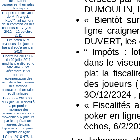
des stations
balnéaires, thermales
DUMOULIN, le
et climatiques
Rapport d'information
de M. François
« Bientôt
sur
TRUCY, fait au nom
de la commission des
ligne craign
finances n° 17 (2011-
2012) - 12 octobre
2011
DUVERT, les 
Les niveaux et
pratiques des jeux de
hasard et d’argent en
“
Impôts
: lo
2010
Décret no 2011-906
dans le viseu
du 29 juillet 2011
modifiant le décret no
59-1489 du 22
plat la fiscal
décembre 1959
portant
réglementation des
des joueurs
(
jeux dans les casinos
des stations
balnéaires, thermales
3O/12/2024 , 
et climatiques
Décret no 2010-605
«
Fiscalités a
du 4 juin 2010 relatif à
la proportion
maximale des
poker en lign
sommes versées en
moyenne aux joueurs
par les opérateurs
échos, 6/2/20
agréés de paris
hippiques et de paris
sportifs en ligne
LOI no 2010-476 du