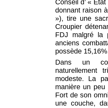
Conseil d’ « État 
donnant raison à 
»), tire une sac
Croupier détena
FDJ malgré la p
anciens combatt
possède 15,16%
Dans un com
naturellement t
modeste. La pa
manière un peu 
Fort de son omni
une couche, dan