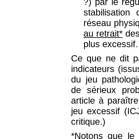
?) par le rég
stabilisatio
réseau physiq
au retrait*
des 
plus excessif.
Ce que ne dit p
indicateurs (iss
du jeu patholog
de sérieux prob
article à paraît
jeu excessif (I
critique.)
*Notons que le c