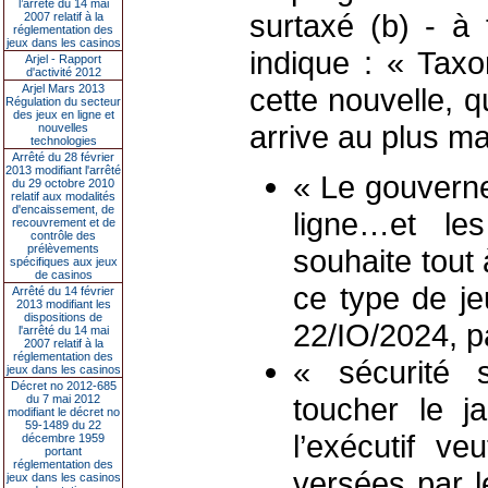
l’arrêté du 14 mai
surtaxé (b) - à
2007 relatif à la
réglementation des
jeux dans les casinos
indique : « Taxo
Arjel - Rapport
d'activité 2012
Arjel Mars 2013
cette nouvelle, q
Régulation du secteur
des jeux en ligne et
arrive au plus m
nouvelles
technologies
Arrêté du 28 février
2013 modifiant l'arrêté
« Le gouverne
du 29 octobre 2010
relatif aux modalités
d'encaissement, de
ligne…et l
recouvrement et de
contrôle des
prélèvements
souhaite tout 
spécifiques aux jeux
de casinos
ce type de j
Arrêté du 14 février
2013 modifiant les
dispositions de
22/IO/2024, p
l'arrêté du 14 mai
2007 relatif à la
réglementation des
« sécurité 
jeux dans les casinos
Décret no 2012-685
toucher le j
du 7 mai 2012
modifiant le décret no
59-1489 du 22
l’exécutif ve
décembre 1959
portant
réglementation des
versées par l
jeux dans les casinos