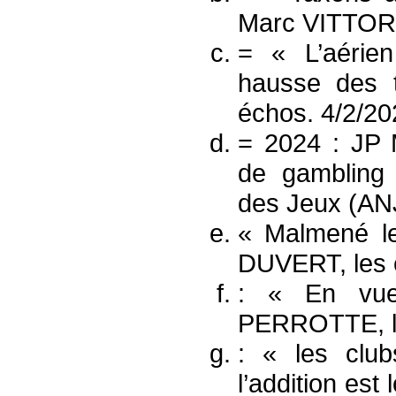
Marc VITTORI,
= « L’aérien
hausse des 
échos. 4/2/20
= 2024 : JP
de gambling 
des Jeux (ANJ
« Malmené le
DUVERT, les 
: « En vue
PERROTTE, le
: « les clu
l’addition es