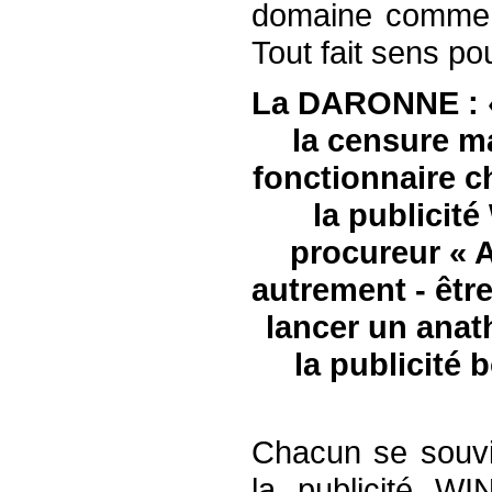
domaine comme d
Tout fait sens po
La DARONNE : « 
la censure ma
fonctionnaire c
la publicit
procureur « A
autrement - êtr
lancer un anat
la publicité 
Chacun se souvi
la publicité W