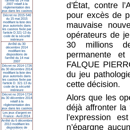
l’arrêté du 14 mai
d’État, contre l
2007 relatif à la
réglementation des
jeux dans les casinos
pour excès de po
Décret no 2015-540
du 15 mai 2015
mauvaise nouve
modifiant la liste des
jeux autorisés dans
les casinos fixée par
opérateurs de je
l’article D.321-13 du
code de la sécurité
intérieure
30 millions d
Arrêté du 30
décembre 2014
modifiant les
permanente et 
dispositions de
l’arrêté du 14 mai
2007
FALQUE PIERROT
Décret no 2014-1726
du 30 décembre 2014
du jeu pathologi
modifiant la liste des
jeux autorisés dans
les casinos fixée par
cette décision.
l’article D. 321-13 du
code de la sécurité
intérieure
Décret no 2014-1724
Alors que les op
du 30 décembre 2014
relatif à la
déjà affronter la
réglementation des
jeux dans les casinos
Les jeux d’argent en
l’expression e
France - Avril 2014
Arrêté du 6 décembre
2013 modifiant les
n’épargne aucun
dispositions de