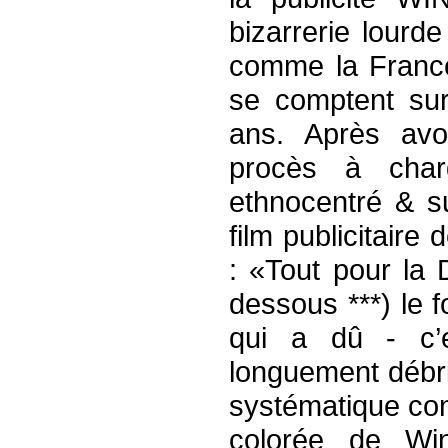
bizarrerie lourd
comme la France,
se comptent sur
ans. Après avo
procès à charg
ethnocentré & su
film publicitair
: «Tout pour la
dessous ***) le 
qui a dû - c’e
longuement débr
systématique cont
colorée de Win