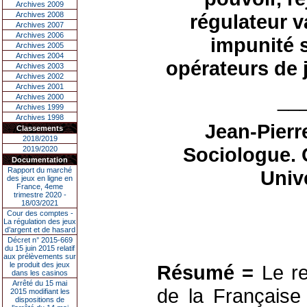
Archives 2009
Archives 2008
régulateur v
Archives 2007
Archives 2006
impunité s
Archives 2005
Archives 2004
opérateurs de j
Archives 2003
Archives 2002
Archives 2001
__
Archives 2000
Archives 1999
Archives 1998
Jean-Pierr
Classements
2018/2019
Sociologue. 
2019/2020
Documentation
Rapport du marché
Univ
des jeux en ligne en
France, 4eme
trimestre 2020 -
18/03/2021
Cour des comptes -
La régulation des jeux
d’argent et de hasard
Décret n° 2015-669
du 15 juin 2015 relatif
aux prélèvements sur
le produit des jeux
Résumé =
Le re
dans les casinos
Arrêté du 15 mai
de la Française
2015 modifiant les
dispositions de