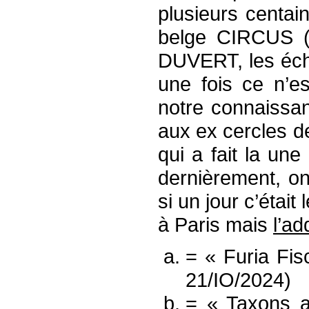
plusieurs centai
belge CIRCUS (
DUVERT, les éch
une fois ce n’e
notre connaissan
aux ex cercles de
qui a fait la u
dernièrement, o
si un jour c’était
à Paris mais
l’ad
= « Furia Fi
21/IO/2024)
= « Taxons au