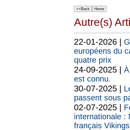
Autre(s) Art
22-01-2026 |
G
européens du 
quatre prix
24-09-2025 |
À
est connu.
30-07-2025 |
L
passent sous pa
02-07-2025 |
F
internationale 
français Viking