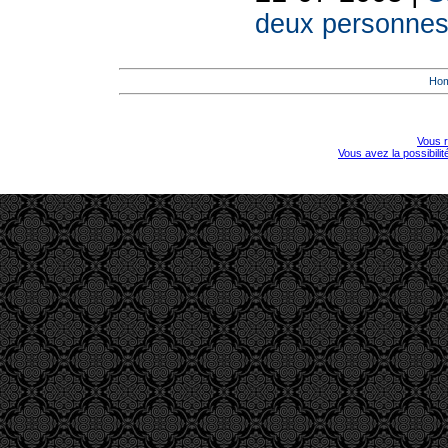
deux personnes
Ho
Vous r
Vous avez la possibili