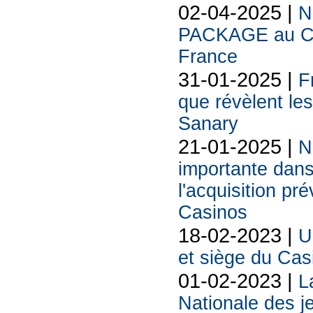
02-04-2025 |
N
PACKAGE au Ca
France
31-01-2025 |
F
que révèlent les
Sanary
21-01-2025 |
N
importante dans
l'acquisition pr
Casinos
18-02-2023 |
U
et siège du Cas
01-02-2023 |
L
Nationale des j