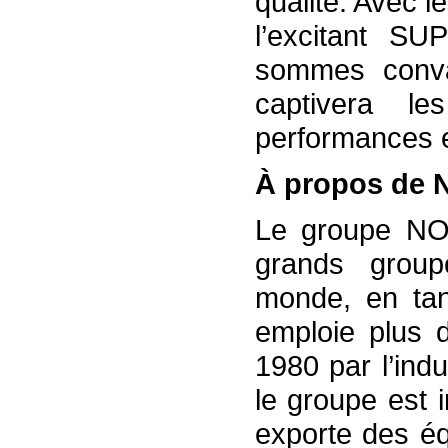
qualité. Avec 
l’excitant 
sommes convai
captivera l
performances e
À propos de
Le groupe NO
grands group
monde, en tant
emploie plus 
1980 par l’ind
le groupe est 
exporte des éq