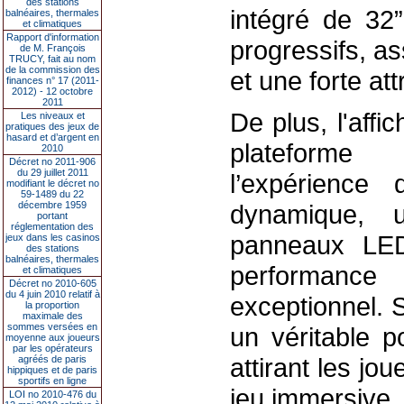
des stations
intégré de 32”
balnéaires, thermales
et climatiques
Rapport d'information
progressifs, as
de M. François
TRUCY, fait au nom
de la commission des
et une forte att
finances n° 17 (2011-
2012) - 12 octobre
2011
De plus, l'affi
Les niveaux et
pratiques des jeux de
hasard et d’argent en
plateforme 
2010
Décret no 2011-906
du 29 juillet 2011
l’expérienc
modifiant le décret no
59-1489 du 22
décembre 1959
dynamique, 
portant
réglementation des
panneaux LED
jeux dans les casinos
des stations
balnéaires, thermales
performance 
et climatiques
Décret no 2010-605
du 4 juin 2010 relatif à
exceptionnel. 
la proportion
maximale des
sommes versées en
un véritable p
moyenne aux joueurs
par les opérateurs
attirant les j
agréés de paris
hippiques et de paris
sportifs en ligne
jeu immersive.
LOI no 2010-476 du