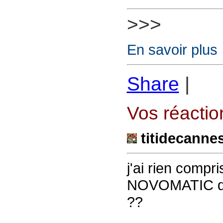
>>>
En savoir plus
Share
|
Vos réaction
titidecanne
j'ai rien compri
NOVOMATIC dan
??