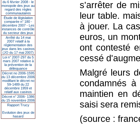
s'arrêter de m
du 6 février 2008 - le
monopole des jeux au
regard des règles
leur table. mai
communautaires
Étude de législation
comparée n° 180 -
à jouer. La ca
décembre 2007 - Les
instances de contrôle
du secteur des jeux
euros, un mont
Arrêté du 14 mai
2007 relatif à la
ont contesté en
réglementation des
jeux dans les casinos
(JO du 17 mai 2007)
cessé d'augment
Loi n° 2007-297 du 5
mars 2007 relative à
la prévention de la
délinquance
Malgré leurs d
Décret no 2006-1595
du 13 décembre 2006
condamnés à 
modifiant le décret no
59-1489 du 22
décembre 1959 et
maintien en dé
relatif aux casinos
Décret n° 2006- 1386
du 15 novembre 2006
saisi sera remi
Rapport Trucy
Evolution des jeux de
(source : fran
hasard