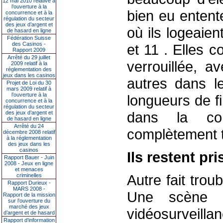
12 mai 2010 relative à
l’ouverture à la
bien eu entent
concurrence et à la
régulation du secteur
des jeux d’argent et
où ils logeaie
de hasard en ligne
Fédération Suisse
des Casinos -
et 11 . Elles 
Rapport 2009
Arrêté du 29 juillet
verrouillée, a
2009 relatif à la
réglementation des
jeux dans les casinos
autres dans l
Projet de Loi du 30
mars 2009 relatif à
l’ouverture à la
longueurs de fi
concurrence et à la
régulation du secteur
dans la cor
des jeux d’argent et
de hasard en ligne
Arrêté du 24
complètement 
décembre 2008 relatif
à la réglementation
des jeux dans les
casinos
Ils restent pr
Rapport Bauer - Juin
2008 - Jeux en ligne
et menaces
Autre fait trou
criminelles
Rapport Durieux -
MARS 2008 -
Une scène 
Rapport de la mission
sur l’ouverture du
marché des jeux
vidéosurveill
d’argent et de hasard
Rapport d'information