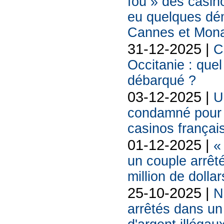
fou » des casin
eu quelques dé
Cannes et Mon
31-12-2025 |
C
Occitanie : quel
débarqué ?
03-12-2025 |
U
condamné pour l
casinos françai
01-12-2025 |
«
un couple arrêt
million de doll
25-10-2025 |
N
arrêtés dans un 