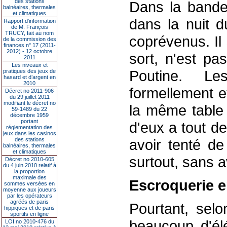
des stations
Dans la bande,
balnéaires, thermales
et climatiques
dans la nuit 
Rapport d'information
de M. François
TRUCY, fait au nom
coprévenus. Il 
de la commission des
finances n° 17 (2011-
2012) - 12 octobre
sort, n'est pa
2011
Les niveaux et
Poutine. Le
pratiques des jeux de
hasard et d’argent en
2010
formellement e
Décret no 2011-906
du 29 juillet 2011
modifiant le décret no
la même table 
59-1489 du 22
décembre 1959
portant
d'eux a tout d
réglementation des
jeux dans les casinos
des stations
avoir tenté de
balnéaires, thermales
et climatiques
surtout, sans 
Décret no 2010-605
du 4 juin 2010 relatif à
la proportion
maximale des
Escroquerie 
sommes versées en
moyenne aux joueurs
par les opérateurs
agréés de paris
Pourtant, selo
hippiques et de paris
sportifs en ligne
beaucoup d'élé
LOI no 2010-476 du