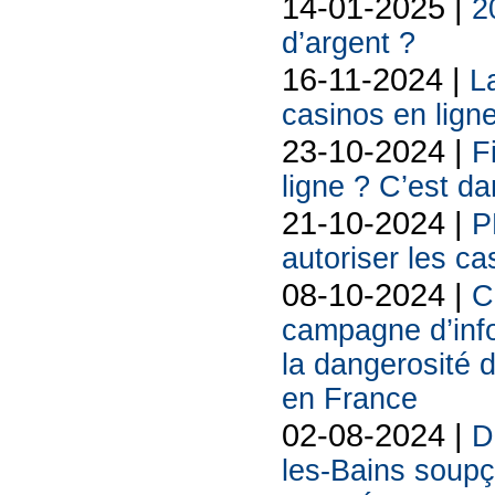
14-01-2025 |
2
d’argent ?
16-11-2024 |
L
casinos en lign
23-10-2024 |
F
ligne ? C’est d
21-10-2024 |
P
autoriser les ca
08-10-2024 |
C
campagne d’infor
la dangerosité 
en France
02-08-2024 |
D
les-Bains soup