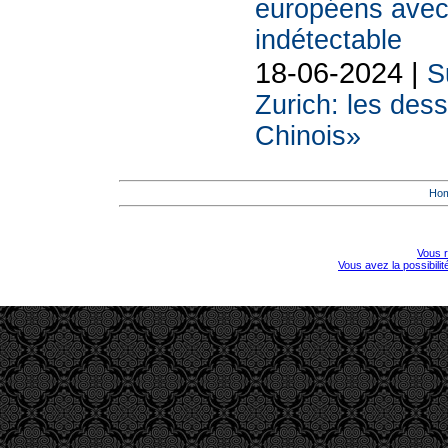
européens avec
indétectable
18-06-2024 |
S
Zurich: les des
Chinois»
Ho
Vous r
Vous avez la possibili