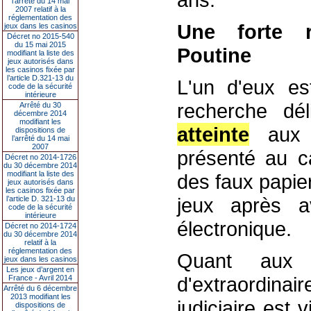
l’arrêté du 14 mai
2007 relatif à la
réglementation des
Une forte r
jeux dans les casinos
Décret no 2015-540
du 15 mai 2015
Poutine
modifiant la liste des
jeux autorisés dans
les casinos fixée par
l’article D.321-13 du
L'un d'eux e
code de la sécurité
intérieure
recherche dé
Arrêté du 30
décembre 2014
modifiant les
atteinte
aux b
dispositions de
l’arrêté du 14 mai
2007
présenté au c
Décret no 2014-1726
du 30 décembre 2014
modifiant la liste des
des faux papier
jeux autorisés dans
les casinos fixée par
jeux après av
l’article D. 321-13 du
code de la sécurité
intérieure
électronique.
Décret no 2014-1724
du 30 décembre 2014
relatif à la
réglementation des
Quant aux 
jeux dans les casinos
Les jeux d’argent en
d'extraordina
France - Avril 2014
Arrêté du 6 décembre
2013 modifiant les
judiciaire est v
dispositions de