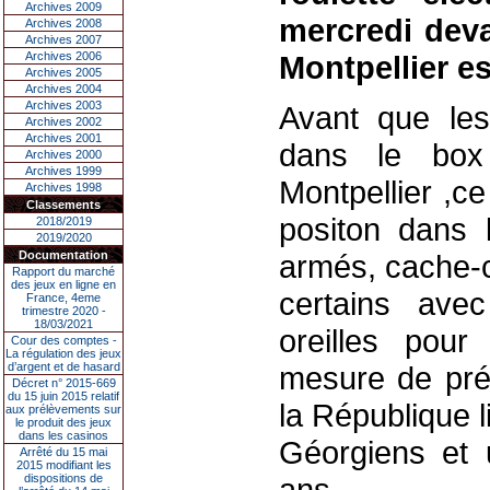
Archives 2009
mercredi deva
Archives 2008
Archives 2007
Archives 2006
Montpellier e
Archives 2005
Archives 2004
Archives 2003
Avant que les
Archives 2002
Archives 2001
dans le box 
Archives 2000
Archives 1999
Montpellier ,c
Archives 1998
Classements
positon dans 
2018/2019
2019/2020
Documentation
armés, cache-c
Rapport du marché
des jeux en ligne en
certains ave
France, 4eme
trimestre 2020 -
18/03/2021
oreilles pou
Cour des comptes -
La régulation des jeux
d’argent et de hasard
mesure de préc
Décret n° 2015-669
du 15 juin 2015 relatif
la République l
aux prélèvements sur
le produit des jeux
dans les casinos
Géorgiens et 
Arrêté du 15 mai
2015 modifiant les
dispositions de
ans.