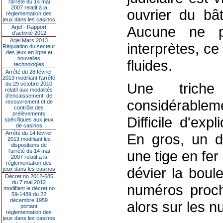
l’arrêté du 14 mai
2007 relatif à la
ouvrier du bât
réglementation des
jeux dans les casinos
Aucune ne pa
Arjel - Rapport
d'activité 2012
Arjel Mars 2013
interprètes, ce
Régulation du secteur
des jeux en ligne et
nouvelles
fluides.
technologies
Arrêté du 28 février
2013 modifiant l'arrêté
Une triche
du 29 octobre 2010
relatif aux modalités
d'encaissement, de
considérabl
recouvrement et de
contrôle des
prélèvements
Difficile d'ex
spécifiques aux jeux
de casinos
Arrêté du 14 février
En gros, un de
2013 modifiant les
dispositions de
l'arrêté du 14 mai
une tige en fer
2007 relatif à la
réglementation des
dévier la boul
jeux dans les casinos
Décret no 2012-685
du 7 mai 2012
numéros proch
modifiant le décret no
59-1489 du 22
décembre 1959
alors sur les n
portant
réglementation des
jeux dans les casinos