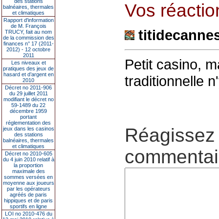
des stations
Vos réaction
balnéaires, thermales
et climatiques
Rapport d'information
de M. François
titidecanne
TRUCY, fait au nom
de la commission des
finances n° 17 (2011-
2012) - 12 octobre
2011
Petit casino, ma
Les niveaux et
pratiques des jeux de
hasard et d’argent en
traditionnelle n
2010
Décret no 2011-906
du 29 juillet 2011
modifiant le décret no
59-1489 du 22
décembre 1959
portant
réglementation des
Réagissez 
jeux dans les casinos
des stations
balnéaires, thermales
et climatiques
commentair
Décret no 2010-605
du 4 juin 2010 relatif à
la proportion
maximale des
sommes versées en
moyenne aux joueurs
par les opérateurs
agréés de paris
hippiques et de paris
sportifs en ligne
LOI no 2010-476 du