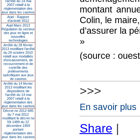
l’arrêté du 14 mai
2007 relatif à la
montant annue
réglementation des
jeux dans les casinos
Colin, le maire
Arjel - Rapport
d'activité 2012
Arjel Mars 2013
d’assurer la p
Régulation du secteur
des jeux en ligne et
nouvelles
»
technologies
Arrêté du 28 février
2013 modifiant l'arrêté
(source : ouest
du 29 octobre 2010
relatif aux modalités
d'encaissement, de
recouvrement et de
contrôle des
prélèvements
spécifiques aux jeux
de casinos
Arrêté du 14 février
>>>
2013 modifiant les
dispositions de
l'arrêté du 14 mai
2007 relatif à la
réglementation des
En savoir plus
jeux dans les casinos
Décret no 2012-685
du 7 mai 2012
modifiant le décret no
59-1489 du 22
Share
|
décembre 1959
portant
réglementation des
jeux dans les casinos