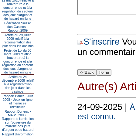
12 mai 2010 relative à
l’ouverture à la
concurrence et à la
régulation du secteur
des jeux d’argent et
de hasard en ligne
Fédération Suisse
des Casinos -
Rapport 2009
Arrêté du 29 juillet
S'inscrire
Vous
2009 relatif à la
réglementation des
jeux dans les casinos
un commentair
Projet de Loi du 30
mars 2009 relatif à
l’ouverture à la
concurrence et à la
régulation du secteur
des jeux d’argent et
de hasard en ligne
Arrêté du 24
décembre 2008 relatif
Autre(s) Art
à la réglementation
des jeux dans les
casinos
Rapport Bauer - Juin
2008 - Jeux en ligne
et menaces
24-09-2025 |
À
criminelles
Rapport Durieux -
est connu.
MARS 2008 -
Rapport de la mission
sur l’ouverture du
marché des jeux
d’argent et de hasard
Rapport d'information