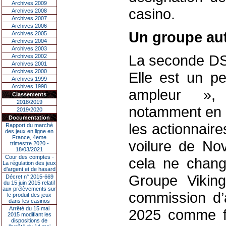
Archives 2009
casino.
Archives 2008
Archives 2007
Archives 2006
Un groupe aut
Archives 2005
Archives 2004
Archives 2003
La seconde DSP
Archives 2002
Archives 2001
Archives 2000
Elle est un p
Archives 1999
Archives 1998
ampleur », 
Classements
2018/2019
notamment en r
2019/2020
Documentation
les actionnair
Rapport du marché
des jeux en ligne en
France, 4eme
voilure de Nov
trimestre 2020 -
18/03/2021
Cour des comptes -
cela ne chang
La régulation des jeux
d’argent et de hasard
Groupe Viking
Décret n° 2015-669
du 15 juin 2015 relatif
aux prélèvements sur
commission d’a
le produit des jeux
dans les casinos
Arrêté du 15 mai
2025 comme fut
2015 modifiant les
dispositions de