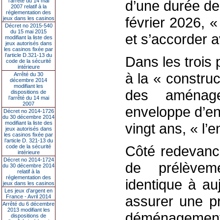
l’arrêté du 14 mai
d’une durée de
2007 relatif à la
réglementation des
février 2026, «
jeux dans les casinos
Décret no 2015-540
du 15 mai 2015
et s’accorder 
modifiant la liste des
jeux autorisés dans
les casinos fixée par
l’article D.321-13 du
Dans les trois
code de la sécurité
intérieure
à la « constru
Arrêté du 30
décembre 2014
modifiant les
des aménag
dispositions de
l’arrêté du 14 mai
2007
enveloppe d’en
Décret no 2014-1726
du 30 décembre 2014
modifiant la liste des
vingt ans, « l’
jeux autorisés dans
les casinos fixée par
l’article D. 321-13 du
Côté redevanc
code de la sécurité
intérieure
Décret no 2014-1724
de prélève
du 30 décembre 2014
relatif à la
réglementation des
identique à auj
jeux dans les casinos
Les jeux d’argent en
assurer une pr
France - Avril 2014
Arrêté du 6 décembre
2013 modifiant les
déménagement, 
dispositions de