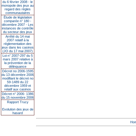
du 6 février 2008 - le
monopole des jeux au
regard des règles
communautaires
Étude de législation
comparée n° 180 -
décembre 2007 - Les
instances de contrôle
du secteur des jeux
Arrêté du 14 mai
2007 relatif à la
réglementation des
jeux dans les casinos
(JO du 17 mai 2007)
Loi n° 2007-297 du 5
mars 2007 relative à
la prévention de la
délinquance
Décret no 2006-1595
du 13 décembre 2006
modifiant le décret no
59-1489 du 22
décembre 1959 et
relatif aux casinos
Décret n° 2006- 1386
du 15 novembre 2006
Rapport Trucy
Evolution des jeux de
hasard
Ho