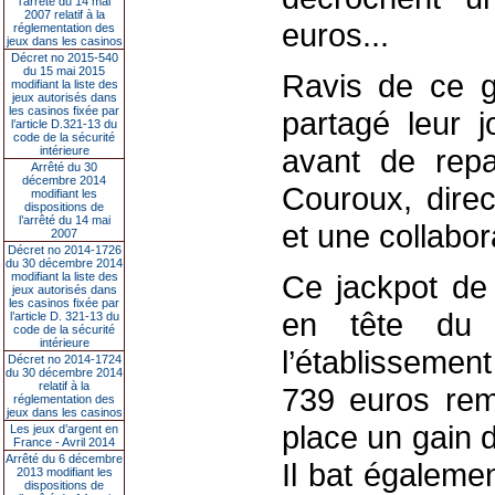
l’arrêté du 14 mai
2007 relatif à la
euros...
réglementation des
jeux dans les casinos
Décret no 2015-540
du 15 mai 2015
Ravis de ce ga
modifiant la liste des
jeux autorisés dans
les casinos fixée par
partagé leur 
l’article D.321-13 du
code de la sécurité
avant de repa
intérieure
Arrêté du 30
décembre 2014
Couroux, direc
modifiant les
dispositions de
l’arrêté du 14 mai
et une collabor
2007
Décret no 2014-1726
du 30 décembre 2014
Ce jackpot de
modifiant la liste des
jeux autorisés dans
les casinos fixée par
en tête du
l’article D. 321-13 du
code de la sécurité
intérieure
l’établissemen
Décret no 2014-1724
du 30 décembre 2014
relatif à la
739 euros rem
réglementation des
jeux dans les casinos
place un gain 
Les jeux d’argent en
France - Avril 2014
Arrêté du 6 décembre
Il bat égalemen
2013 modifiant les
dispositions de