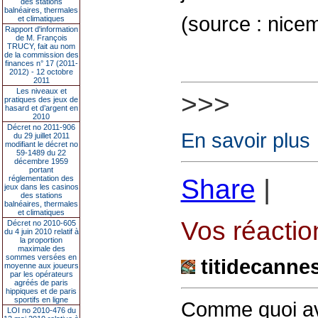
des stations
balnéaires, thermales
(source : nice
et climatiques
Rapport d'information
de M. François
TRUCY, fait au nom
de la commission des
finances n° 17 (2011-
2012) - 12 octobre
2011
Les niveaux et
>>>
pratiques des jeux de
hasard et d’argent en
2010
Décret no 2011-906
En savoir plus
du 29 juillet 2011
modifiant le décret no
59-1489 du 22
décembre 1959
portant
réglementation des
Share
|
jeux dans les casinos
des stations
balnéaires, thermales
et climatiques
Vos réaction
Décret no 2010-605
du 4 juin 2010 relatif à
la proportion
maximale des
sommes versées en
titidecanne
moyenne aux joueurs
par les opérateurs
agréés de paris
hippiques et de paris
sportifs en ligne
Comme quoi av
LOI no 2010-476 du