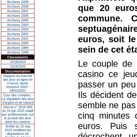
Archives 2009
que 20 euros
Archives 2008
Archives 2007
commune. C
Archives 2006
Archives 2005
Archives 2004
septuagénair
Archives 2003
Archives 2002
euros, soit l
Archives 2001
Archives 2000
sein de cet é
Archives 1999
Archives 1998
Classements
Le couple de r
2018/2019
2019/2020
casino ce jeud
Documentation
Rapport du marché
des jeux en ligne en
passer un peu
France, 4eme
trimestre 2020 -
18/03/2021
Ils décident d
Cour des comptes -
La régulation des jeux
semble ne pas 
d’argent et de hasard
Décret n° 2015-669
du 15 juin 2015 relatif
cinq minutes d
aux prélèvements sur
le produit des jeux
dans les casinos
euros. Puis 
Arrêté du 15 mai
2015 modifiant les
décrochent u
dispositions de