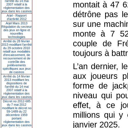
l’arrêté du 14 mai
montait à 47 6
2007 relatif à la
réglementation des
jeux dans les casinos
détrône pas le
Arjel - Rapport
d'activité 2012
sur une machin
Arjel Mars 2013
Régulation du secteur
des jeux en ligne et
monte à 7 52
nouvelles
technologies
couple de Fré
Arrêté du 28 février
2013 modifiant l'arrêté
du 29 octobre 2010
toujours à battr
relatif aux modalités
d'encaissement, de
recouvrement et de
contrôle des
L’an dernier, l
prélèvements
spécifiques aux jeux
de casinos
aux joueurs p
Arrêté du 14 février
2013 modifiant les
forme de jac
dispositions de
l'arrêté du 14 mai
2007 relatif à la
niveau qui pou
réglementation des
jeux dans les casinos
Décret no 2012-685
effet, à ce j
du 7 mai 2012
modifiant le décret no
59-1489 du 22
millions qui y
décembre 1959
portant
janvier 2025.
réglementation des
jeux dans les casinos