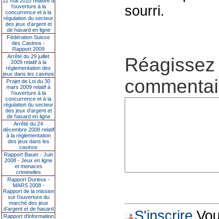
12 mai 2010 relative à
sourri.
l’ouverture à la
concurrence et à la
régulation du secteur
des jeux d’argent et
de hasard en ligne
Fédération Suisse
des Casinos -
Rapport 2009
Arrêté du 29 juillet
Réagissez 
2009 relatif à la
réglementation des
jeux dans les casinos
commentair
Projet de Loi du 30
mars 2009 relatif à
l’ouverture à la
concurrence et à la
régulation du secteur
des jeux d’argent et
de hasard en ligne
Arrêté du 24
décembre 2008 relatif
à la réglementation
des jeux dans les
casinos
Rapport Bauer - Juin
2008 - Jeux en ligne
et menaces
criminelles
Rapport Durieux -
MARS 2008 -
Rapport de la mission
sur l’ouverture du
marché des jeux
d’argent et de hasard
S'inscrire
Vous
Rapport d'information