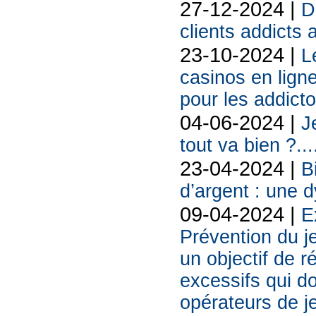
27-12-2024 |
D
clients addicts 
23-10-2024 |
L
casinos en ligne
pour les addict
04-06-2024 |
J
tout va bien ?..
23-04-2024 |
B
d’argent : une 
09-04-2024 |
E
Prévention du j
un objectif de r
excessifs qui do
opérateurs de j