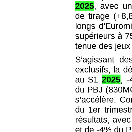
2025
, avec un
de tirage (+8,
longs d’Euromi
supérieurs à 7
tenue des jeux
S’agissant de
exclusifs, la 
au S1
2025
, 
du PBJ (830M
s’accélère. C
du 1er trimes
résultats, ave
et de -4% du P