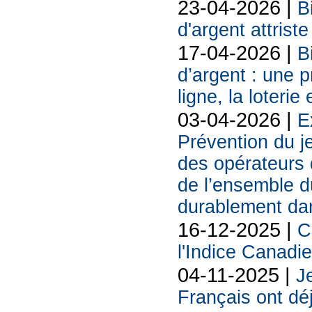
23-04-2026 |
B
d'argent attriste
17-04-2026 |
B
d’argent : une 
ligne, la loterie
03-04-2026 |
E
Prévention du j
des opérateurs d
de l’ensemble d
durablement da
16-12-2025 |
C
l'Indice Canadi
04-11-2025 |
Je
Français ont déj