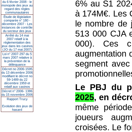
6% au S1 2024.
du 6 février 2008 - le
monopole des jeux au
regard des règles
à 174M€. Les C
communautaires
Étude de législation
comparée n° 180 -
le nombre de 
décembre 2007 - Les
instances de contrôle
513 000 CJA e
du secteur des jeux
Arrêté du 14 mai
2007 relatif à la
000). Ces ch
réglementation des
jeux dans les casinos
(JO du 17 mai 2007)
augmentation de
Loi n° 2007-297 du 5
mars 2007 relative à
segment avec d
la prévention de la
délinquance
Décret no 2006-1595
promotionnelle
du 13 décembre 2006
modifiant le décret no
59-1489 du 22
décembre 1959 et
Le PBJ du po
relatif aux casinos
Décret n° 2006- 1386
2025
, en déc
du 15 novembre 2006
Rapport Trucy
même période
Evolution des jeux de
hasard
joueurs augm
croisées. Le f