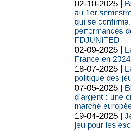
02-10-2025 |
B
au 1er semestr
qui se confirme,
performances des
FDJUNITED
02-09-2025 |
L
France en 2024
18-07-2025 |
L
politique des je
07-05-2025 |
B
d’argent : une 
marché europé
19-04-2025 |
J
jeu pour les es