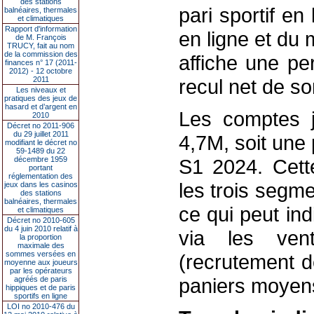
des stations
pari sportif e
balnéaires, thermales
et climatiques
Rapport d'information
en ligne et du 
de M. François
TRUCY, fait au nom
de la commission des
affiche une pe
finances n° 17 (2011-
2012) - 12 octobre
2011
recul net de son
Les niveaux et
pratiques des jeux de
hasard et d’argent en
Les comptes j
2010
Décret no 2011-906
du 29 juillet 2011
4,7M, soit une
modifiant le décret no
59-1489 du 22
décembre 1959
S1 2024. Cett
portant
réglementation des
les trois segme
jeux dans les casinos
des stations
balnéaires, thermales
ce qui peut in
et climatiques
Décret no 2010-605
du 4 juin 2010 relatif à
via les ven
la proportion
maximale des
sommes versées en
(recrutement d
moyenne aux joueurs
par les opérateurs
paniers moyens
agréés de paris
hippiques et de paris
sportifs en ligne
LOI no 2010-476 du