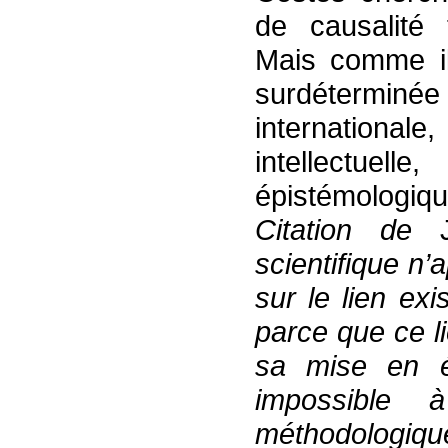
de causalité t
Mais comme il
surdéterminée
international
intellectuell
épistémologiq
Citation
de
scientifique n’
sur le lien ex
parce que ce li
sa mise en év
impossible 
méthodologiqu