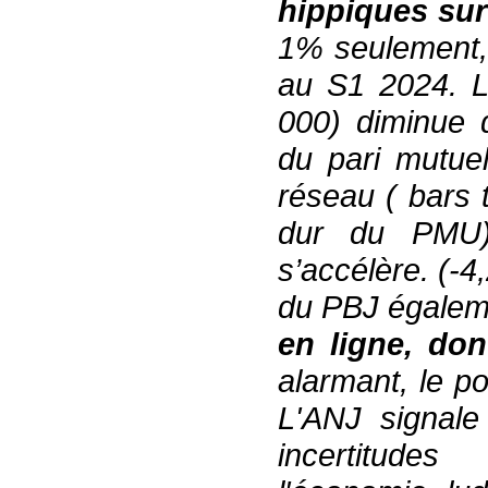
hippique
s
sur
1% seulement
au S1 2024.
000) diminue
du
pari mutue
réseau ( bars
dur du PMU)
s’accélère. (-
du PBJ
égalem
en ligne
,
dont
alarmant
,
le
p
L
'
ANJ signale
incertitude
s
as