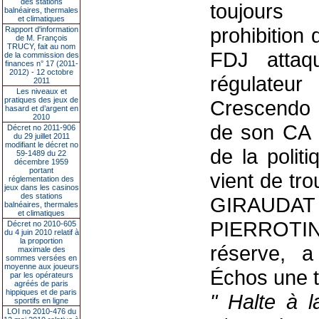
des stations
toujours 
balnéaires, thermales
et climatiques
prohibition 
Rapport d'information
de M. François
TRUCY, fait au nom
FDJ attaq
de la commission des
finances n° 17 (2011-
2012) - 12 octobre
régulateur
2011
Les niveaux et
pratiques des jeux de
Crescendo p
hasard et d’argent en
2010
de son CA ;
Décret no 2011-906
du 29 juillet 2011
modifiant le décret no
de la politi
59-1489 du 22
décembre 1959
portant
vient de tro
réglementation des
jeux dans les casinos
des stations
GIRAUDAT
balnéaires, thermales
et climatiques
PIERROTIN
Décret no 2010-605
du 4 juin 2010 relatif à
la proportion
réserve, a
maximale des
sommes versées en
moyenne aux joueurs
Échos une t
par les opérateurs
agréés de paris
hippiques et de paris
" Halte à l
sportifs en ligne
LOI no 2010-476 du