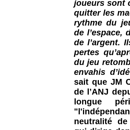
joueurs sont 
quitter les ma
rythme du je
de l’espace, 
de l’argent. 
pertes qu’apr
du jeu retombé
envahis d’idé
sait que
JM C
de l’A
NJ
depu
longue pér
"l'indépend
neutralité de