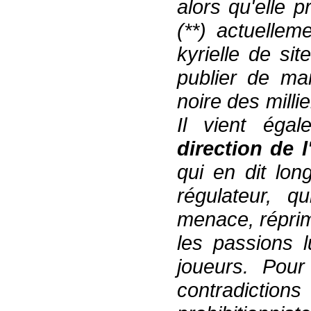
alors qu'elle p
(**)
actuellem
kyrielle de si
publier de ma
noire
de
s
milli
Il vient éga
direction de l
qui
en dit long
régulateur
,
qui 
menace,
répri
les passions l
joueurs
.
P
our
contr
adictio