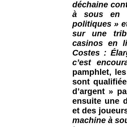
déchaine cont
à sous en l
politiques » 
sur une trib
casinos en l
Coste
s
: Élar
c’est encou
pamphlet, les
sont qualifié
d’argent »
pa
ensuite
une de
et des joueur
machine à sou