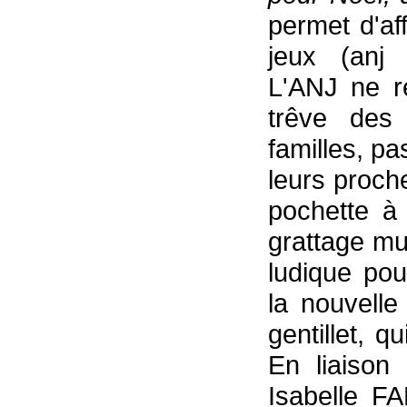
permet d'af
jeux (anj 
L'ANJ ne r
trêve des 
familles, pa
leurs proch
pochette à
grattage mul
ludique pou
la nouvelle
gentillet, q
En liaison
Isabelle F