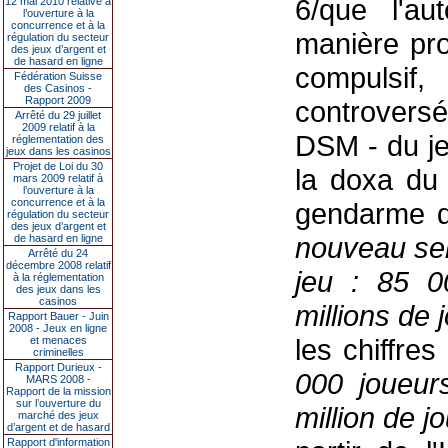
6/que l'au
12 mai 2010 relative à
l’ouverture à la
concurrence et à la
manière pro
régulation du secteur
des jeux d’argent et
de hasard en ligne
compulsi
Fédération Suisse
des Casinos -
Rapport 2009
controvers
Arrêté du 29 juillet
2009 relatif à la
DSM - du j
réglementation des
jeux dans les casinos
Projet de Loi du 30
la doxa du 
mars 2009 relatif à
l’ouverture à la
concurrence et à la
gendarme 
régulation du secteur
des jeux d’argent et
nouveau ser
de hasard en ligne
Arrêté du 24
décembre 2008 relatif
jeu : 85 0
à la réglementation
des jeux dans les
casinos
millions de 
Rapport Bauer - Juin
2008 - Jeux en ligne
les chiffre
et menaces
criminelles
Rapport Durieux -
000 joueur
MARS 2008 -
Rapport de la mission
sur l’ouverture du
million de 
marché des jeux
d’argent et de hasard
Rapport d'information