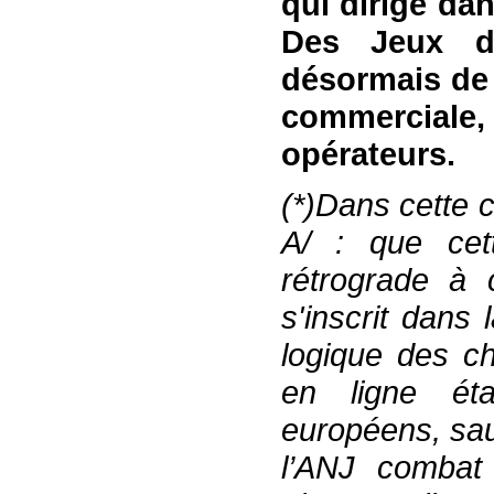
qui
dirige
dan
Des Jeux 
désormais
de
commerciale
,
opérateurs
.
(*)
Dans cette c
A/
: que cett
rétrograde à c
s'inscrit dans 
logique des c
en ligne
ét
européens
,
sa
l’ANJ
combat