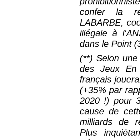
prohibitionniste
confer l
a r
LABARBE
,
coor
illégale à l'AN
dans le Point
(
(**) Selon une
des
J
eux
E
français
jouera
(+35% par rapp
2020
!
) pour 
cause de cette
milliards de r
Plus inquiétan