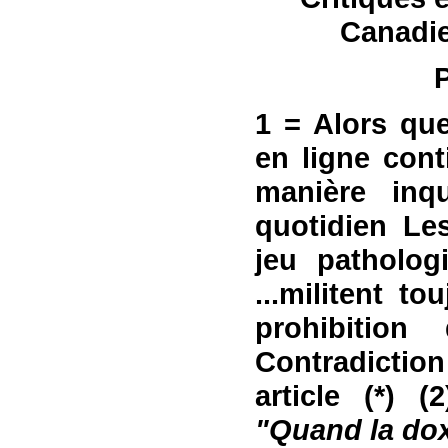
Canadie
1 = Alors
qu
en ligne con
manière inqu
quotidien L
jeu patholog
...
militent tou
prohibition
Contradictio
article
(*)
(2
"Quand la dox