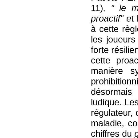
11)
, " le m
proactif" e
t
à cette règ
les joueur
forte résili
cette proa
manière sy
prohibiti
désormais
ludique. Le
régulateur, 
maladie, c
chiffres du