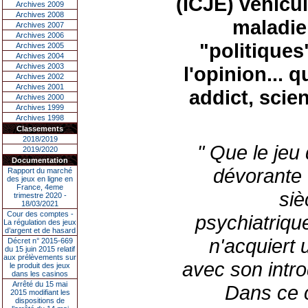
(ICJE)
véhicul
Archives 2009
Archives 2008
maladie
Archives 2007
Archives 2006
"politiques
Archives 2005
Archives 2004
Archives 2003
l'opinion
...
qu
Archives 2002
Archives 2001
addict
,
scien
Archives 2000
Archives 1999
Archives 1998
Classements
2018/2019
" Que le jeu
2019/2020
Documentation
dévorante 
Rapport du marché
des jeux en ligne en
France, 4eme
siè
trimestre 2020 -
18/03/2021
Cour des comptes -
psychiatriqu
La régulation des jeux
d’argent et de hasard
n'acquiert 
Décret n° 2015-669
du 15 juin 2015 relatif
aux prélèvements sur
avec son intro
le produit des jeux
dans les casinos
Arrêté du 15 mai
D
ans ce 
2015 modifiant les
dispositions de