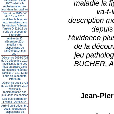
l’arrêté du 14 mai
maladie la f
2007 relatif à la
réglementation des
va-t-
jeux dans les casinos
Décret no 2015-540
du 15 mai 2015
description m
modifiant la liste des
jeux autorisés dans
les casinos fixée par
depuis 
l’article D.321-13 du
code de la sécurité
intérieure
l'évidence pl
Arrêté du 30
décembre 2014
de la décou
modifiant les
dispositions de
l’arrêté du 14 mai
jeu patholo
2007
Décret no 2014-1726
du 30 décembre 2014
BUCHER, Arm
modifiant la liste des
jeux autorisés dans
les casinos fixée par
l’article D. 321-13 du
code de la sécurité
intérieure
Décret no 2014-1724
du 30 décembre 2014
relatif à la
réglementation des
Jean-Pie
jeux dans les casinos
Les jeux d’argent en
France - Avril 2014
Arrêté du 6 décembre
2013 modifiant les
dispositions de