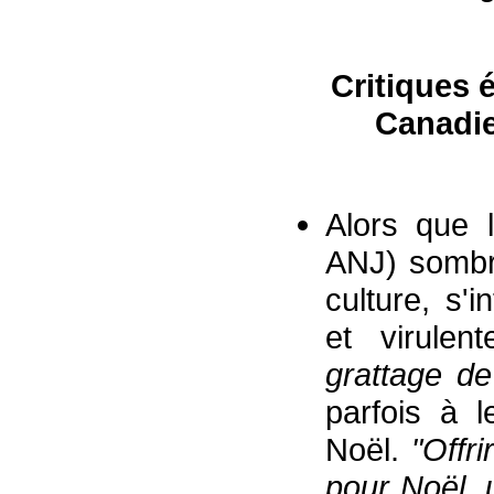
Critiques 
C
anadi
Alors que l
ANJ) sombra
culture, s'
et virule
grattage d
parfois à 
Noël.
"
Offr
pour Noël,