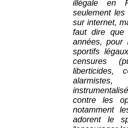
illégal
e
en F
seulement
les
sur internet
,
ma
faut dire qu
années,
pour 
sportifs légau
censures (p
liberticides
,
c
alarmistes
instrumentalis
contre les op
notamment le
adorent le sp