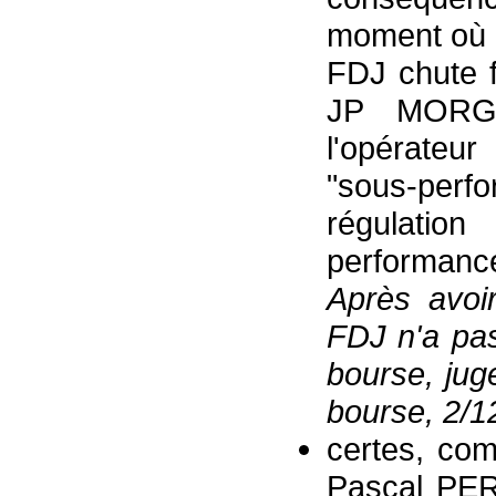
moment où n
FDJ chute f
JP MORGA
l'opérateu
"sous-per
régulati
performanc
Après avoi
FDJ n'a pas
bourse, ju
bourse, 2
/1
certes, com
Pascal PER