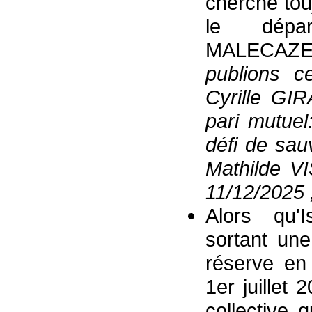
cherche tou
le dépar
MALECAZE
publions c
Cyrille GI
pari mutue
défi de sauv
Mathilde V
11/12/2025 
Alors qu'
sortant une
réserve en 
1er juillet
collective 