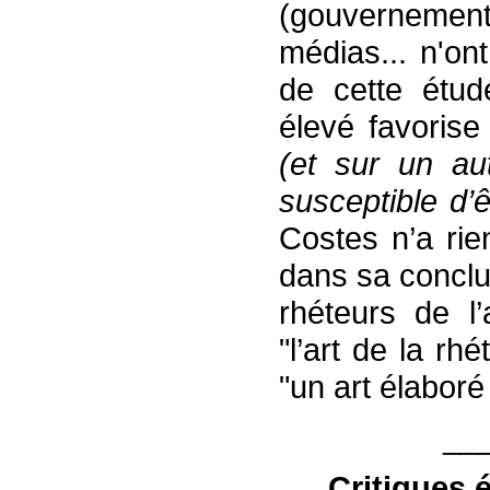
(gouvernement,
médias... n'on
de cette étud
élevé favorise
(
et sur un aut
susceptible d’
Costes n’a rie
dans sa conclu
rhéteurs de l’
"l’art de la r
"un art élabor
__
Critiques 