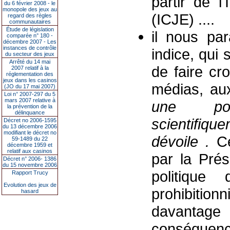
partir de l
du 6 février 2008 - le
monopole des jeux au
(ICJE) ....
regard des règles
communautaires
Étude de législation
il nous par
comparée n° 180 -
décembre 2007 - Les
instances de contrôle
indice, qui
du secteur des jeux
Arrêté du 14 mai
de faire cro
2007 relatif à la
réglementation des
jeux dans les casinos
médias, aux
(JO du 17 mai 2007)
Loi n° 2007-297 du 5
mars 2007 relative à
une pop
la prévention de la
délinquance
scientifiqu
Décret no 2006-1595
du 13 décembre 2006
modifiant le décret no
dévoile .
C
59-1489 du 22
décembre 1959 et
relatif aux casinos
par la Prés
Décret n° 2006- 1386
du 15 novembre 2006
politique
Rapport Trucy
Evolution des jeux de
prohibition
hasard
davantag
conséquenc