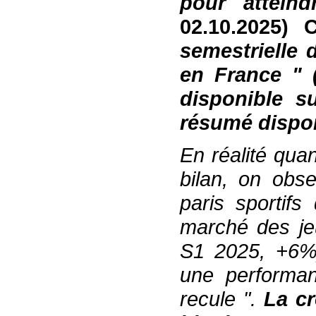
pour atteind
02.10.2025)
semestrielle 
en France
"
(
disponible su
résumé dispon
En réalité
qua
bilan, on obs
pari
s
sportif
s
q
marché
des je
S1 2025, +6%
une performan
recul
e
"
.
L
a c