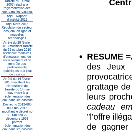
Centr
l’arrêté du 14 mai
2007 relatif à la
réglementation des
jeux dans les casinos
Arjel - Rapport
d'activité 2012
Arjel Mars 2013
Régulation du secteur
des jeux en ligne et
nouvelles
technologies
Arrêté du 28 février
2013 modifiant l'arrêté
du 29 octobre 2010
relatif aux modalités
RESUME =
d'encaissement, de
recouvrement et de
des Jeux (
contrôle des
prélèvements
spécifiques aux jeux
provocatri
de casinos
Arrêté du 14 février
2013 modifiant les
grattage de
dispositions de
l'arrêté du 14 mai
2007 relatif à la
leurs proc
réglementation des
jeux dans les casinos
cadeau em
Décret no 2012-685
du 7 mai 2012
modifiant le décret no
"l'offre ill
59-1489 du 22
décembre 1959
portant
de gagner 
réglementation des
jeux dans les casinos