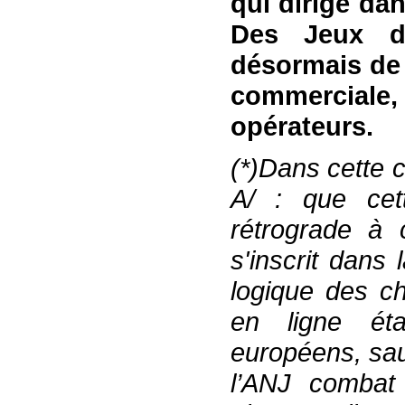
qui
dirige
dan
Des Jeux 
désormais
de
commerciale
,
opérateurs
.
(*)
Dans cette c
A/
: que cett
rétrograde à c
s'inscrit dans 
logique des c
en ligne
ét
européens
,
sa
l’ANJ
combat