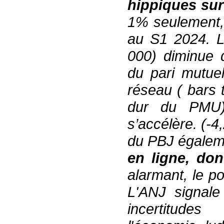
hippique
s
sur
1% seulement
au S1 2024.
000) diminue
du
pari mutue
réseau ( bars
dur du PMU)
s’accélère. (-
du PBJ
égalem
en ligne
,
dont
alarmant
,
le
p
L
'
ANJ signale
incertitude
s
as