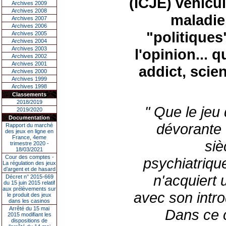
(ICJE)
véhicul
Archives 2009
Archives 2008
maladie
Archives 2007
Archives 2006
"politiques
Archives 2005
Archives 2004
Archives 2003
l'opinion
...
qu
Archives 2002
Archives 2001
addict
,
scien
Archives 2000
Archives 1999
Archives 1998
Classements
2018/2019
" Que le jeu
2019/2020
Documentation
dévorante 
Rapport du marché
des jeux en ligne en
France, 4eme
siè
trimestre 2020 -
18/03/2021
Cour des comptes -
psychiatriqu
La régulation des jeux
d’argent et de hasard
n'acquiert 
Décret n° 2015-669
du 15 juin 2015 relatif
aux prélèvements sur
avec son intro
le produit des jeux
dans les casinos
Arrêté du 15 mai
D
ans ce 
2015 modifiant les
dispositions de