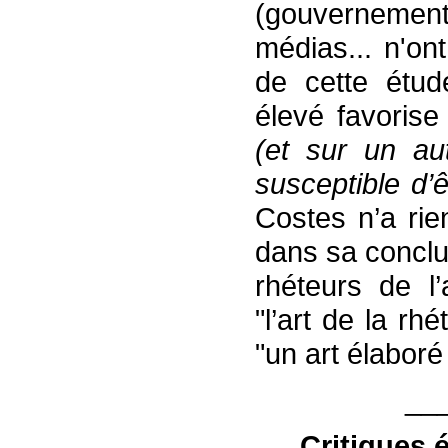
(gouvernement,
médias... n'on
de cette étud
élevé favorise
(
et sur un aut
susceptible d’
Costes n’a rie
dans sa conclu
rhéteurs de l’
"l’art de la r
"un art élabor
__
Critiques 