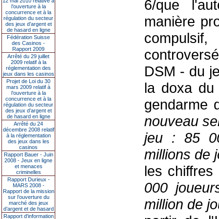
6/que l'au
12 mai 2010 relative à
l’ouverture à la
concurrence et à la
manière pro
régulation du secteur
des jeux d’argent et
de hasard en ligne
compulsi
Fédération Suisse
des Casinos -
Rapport 2009
controvers
Arrêté du 29 juillet
2009 relatif à la
DSM - du j
réglementation des
jeux dans les casinos
Projet de Loi du 30
la doxa du 
mars 2009 relatif à
l’ouverture à la
concurrence et à la
gendarme 
régulation du secteur
des jeux d’argent et
nouveau ser
de hasard en ligne
Arrêté du 24
décembre 2008 relatif
jeu : 85 0
à la réglementation
des jeux dans les
casinos
millions de 
Rapport Bauer - Juin
2008 - Jeux en ligne
les chiffre
et menaces
criminelles
Rapport Durieux -
000 joueur
MARS 2008 -
Rapport de la mission
sur l’ouverture du
million de 
marché des jeux
d’argent et de hasard
Rapport d'information