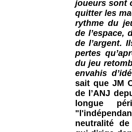
joueurs sont 
quitter les ma
rythme du je
de l’espace, 
de l’argent. 
pertes qu’apr
du jeu retombé
envahis d’idé
sait que
JM C
de l’A
NJ
depu
longue pér
"l'indépend
neutralité de