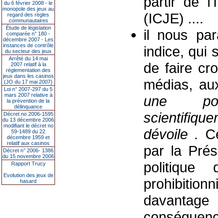
partir de l
du 6 février 2008 - le
monopole des jeux au
(ICJE) ....
regard des règles
communautaires
Étude de législation
il nous par
comparée n° 180 -
décembre 2007 - Les
instances de contrôle
indice, qui
du secteur des jeux
Arrêté du 14 mai
de faire cro
2007 relatif à la
réglementation des
jeux dans les casinos
médias, aux
(JO du 17 mai 2007)
Loi n° 2007-297 du 5
mars 2007 relative à
une pop
la prévention de la
délinquance
scientifiqu
Décret no 2006-1595
du 13 décembre 2006
modifiant le décret no
dévoile .
C
59-1489 du 22
décembre 1959 et
relatif aux casinos
par la Prés
Décret n° 2006- 1386
du 15 novembre 2006
politique
Rapport Trucy
Evolution des jeux de
prohibition
hasard
davantag
conséquenc