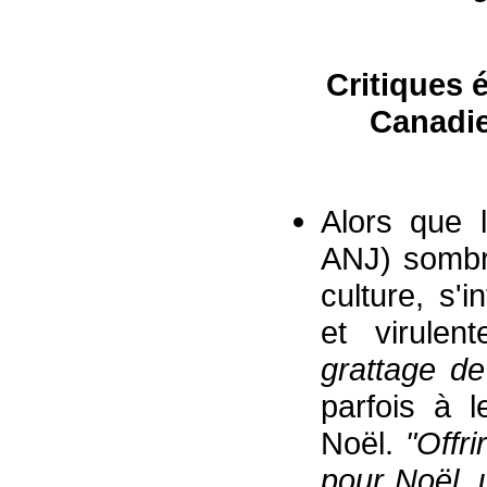
Critiques 
C
anadi
Alors que l
ANJ) sombra
culture, s'
et virule
grattage d
parfois à 
Noël.
"
Offr
pour Noël,