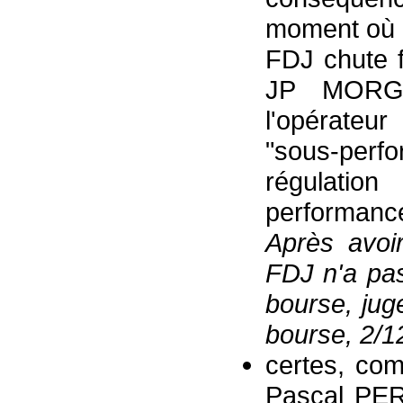
moment où n
FDJ chute f
JP MORGA
l'opérateu
"sous-per
régulati
performanc
Après avoi
FDJ n'a pas
bourse, ju
bourse, 2
/1
certes, com
Pascal PER