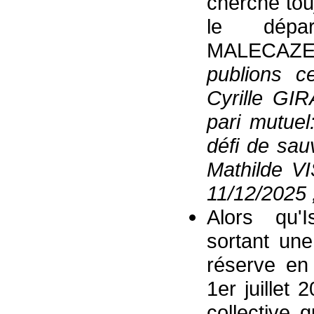
cherche tou
le dépar
MALECAZE
publions c
Cyrille GI
pari mutue
défi de sauv
Mathilde V
11/12/2025 
Alors qu'
sortant une
réserve en 
1er juillet
collective 