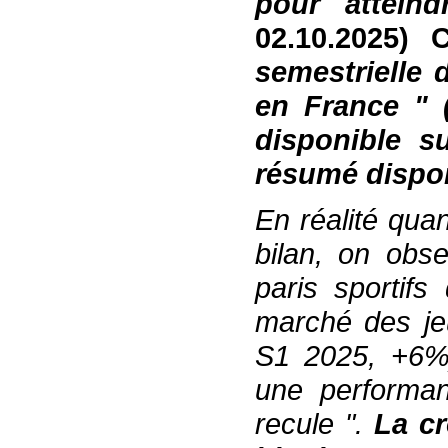
pour atteind
02.10.2025)
semestrielle 
en France
"
(
disponible su
résumé dispon
En réalité
qua
bilan, on obs
pari
s
sportif
s
q
marché
des je
S1 2025, +6%
une performan
recul
e
"
.
L
a c