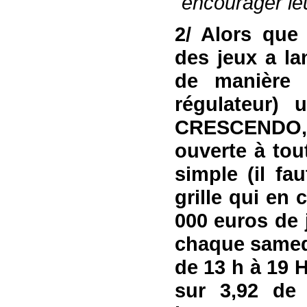
"
encourager le
2/
A
lors que
des jeux
a
la
de manière 
régulateur)
u
CRESCENDO
ouverte à to
simple (il fa
grille qui en
000 euros de 
chaque samedi
de 13 h à 19 H
sur 3,92 de 