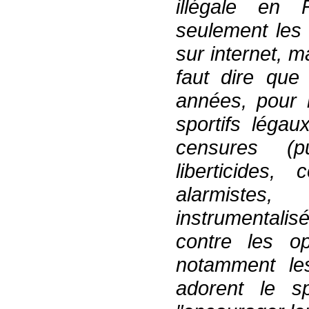
illégal
e
en F
seulement
les
sur internet
,
ma
faut dire qu
années,
pour 
sportifs légau
censures (p
liberticides
,
c
alarmistes
instrumentalis
contre les op
notamment le
adorent le sp