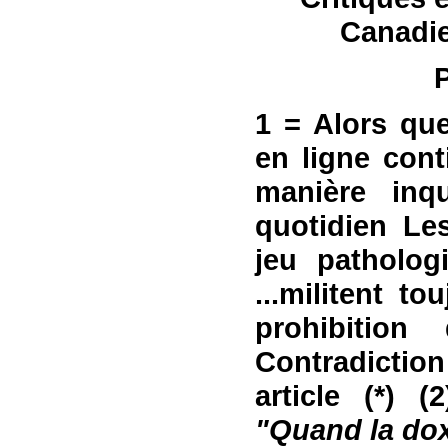
Canadie
1 = Alors
qu
en ligne con
manière inqu
quotidien L
jeu patholog
...
militent tou
prohibition
Contradictio
article
(*)
(2
"Quand la dox