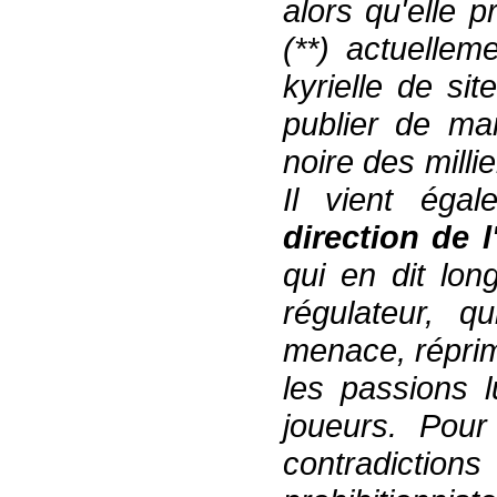
alors qu'elle p
(**)
actuellem
kyrielle de si
publier de ma
noire
de
s
milli
Il vient éga
direction de l
qui
en dit long
régulateur
,
qui 
menace,
répri
les passions l
joueurs
.
P
our
contr
adictio