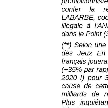
prohibitionniste
confer l
a r
LABARBE
,
coor
illégale à l'AN
dans le Point
(
(**) Selon une
des
J
eux
E
français
jouera
(+35% par rapp
2020
!
) pour 
cause de cette
milliards de r
Plus inquiétan