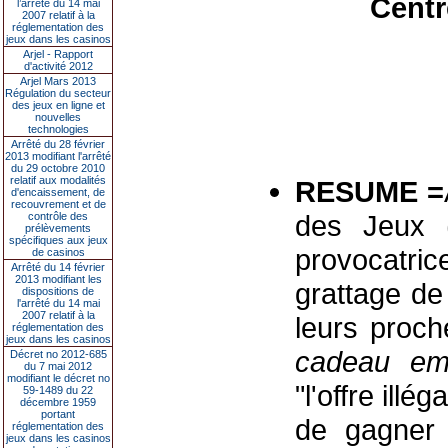
Centr
l’arrêté du 14 mai
2007 relatif à la
réglementation des
jeux dans les casinos
Arjel - Rapport
d'activité 2012
Arjel Mars 2013
Régulation du secteur
des jeux en ligne et
nouvelles
technologies
Arrêté du 28 février
2013 modifiant l'arrêté
du 29 octobre 2010
relatif aux modalités
RESUME =
d'encaissement, de
recouvrement et de
des Jeux (
contrôle des
prélèvements
spécifiques aux jeux
provocatri
de casinos
Arrêté du 14 février
2013 modifiant les
grattage de
dispositions de
l'arrêté du 14 mai
2007 relatif à la
leurs proc
réglementation des
jeux dans les casinos
cadeau em
Décret no 2012-685
du 7 mai 2012
modifiant le décret no
"l'offre ill
59-1489 du 22
décembre 1959
portant
de gagner 
réglementation des
jeux dans les casinos