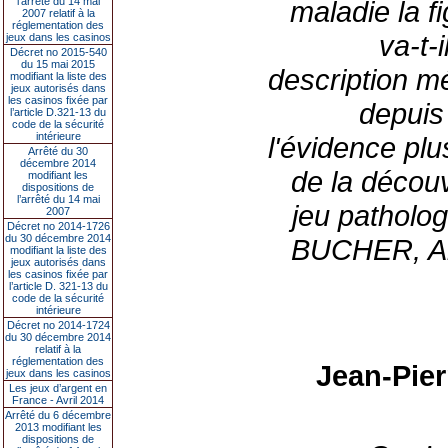
l’arrêté du 14 mai
maladie la f
2007 relatif à la
réglementation des
va-t-
jeux dans les casinos
Décret no 2015-540
du 15 mai 2015
description m
modifiant la liste des
jeux autorisés dans
les casinos fixée par
depuis 
l’article D.321-13 du
code de la sécurité
intérieure
l'évidence pl
Arrêté du 30
décembre 2014
de la décou
modifiant les
dispositions de
l’arrêté du 14 mai
jeu patholo
2007
Décret no 2014-1726
du 30 décembre 2014
BUCHER, Arm
modifiant la liste des
jeux autorisés dans
les casinos fixée par
l’article D. 321-13 du
code de la sécurité
intérieure
Décret no 2014-1724
du 30 décembre 2014
relatif à la
réglementation des
Jean-Pie
jeux dans les casinos
Les jeux d’argent en
France - Avril 2014
Arrêté du 6 décembre
2013 modifiant les
dispositions de