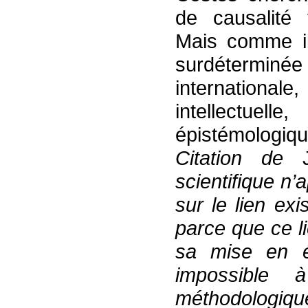
de causalité t
Mais comme il
surdéterminée
international
intellectuell
épistémologiq
Citation
de
scientifique n’
sur le lien ex
parce que ce li
sa mise en év
impossible 
méthodologiqu