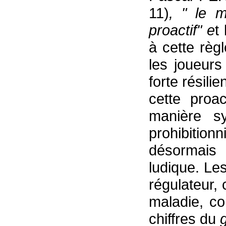
11)
, " le m
proactif" e
t
à cette règ
les joueur
forte résili
cette proa
manière sy
prohibiti
désormais
ludique. Le
régulateur, 
maladie, c
chiffres du