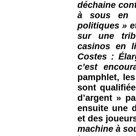
déchaine cont
à sous en l
politiques » 
sur une trib
casinos en l
Coste
s
: Élar
c’est encou
pamphlet, les
sont qualifié
d’argent »
pa
ensuite
une de
et des joueur
machine à sou