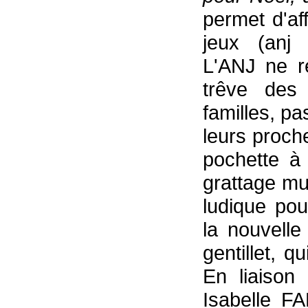
permet d'af
jeux (anj 
L'ANJ ne r
trêve des 
familles, pa
leurs proch
pochette à
grattage mul
ludique pou
la nouvelle
gentillet, q
En liaison
Isabelle F