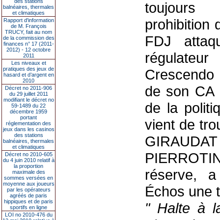
des stations
toujours 
balnéaires, thermales
et climatiques
prohibition 
Rapport d'information
de M. François
TRUCY, fait au nom
FDJ attaq
de la commission des
finances n° 17 (2011-
2012) - 12 octobre
régulateur
2011
Les niveaux et
pratiques des jeux de
Crescendo p
hasard et d’argent en
2010
de son CA ;
Décret no 2011-906
du 29 juillet 2011
modifiant le décret no
de la politi
59-1489 du 22
décembre 1959
portant
vient de tro
réglementation des
jeux dans les casinos
des stations
GIRAUDAT
balnéaires, thermales
et climatiques
PIERROTIN
Décret no 2010-605
du 4 juin 2010 relatif à
la proportion
réserve, a
maximale des
sommes versées en
moyenne aux joueurs
Échos une t
par les opérateurs
agréés de paris
hippiques et de paris
" Halte à l
sportifs en ligne
LOI no 2010-476 du