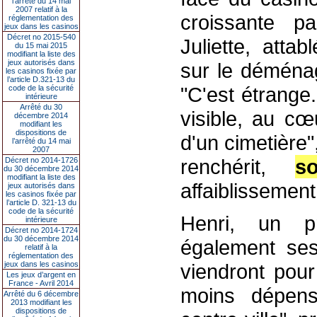
l’arrêté du 14 mai
2007 relatif à la
croissante pa
réglementation des
jeux dans les casinos
Décret no 2015-540
Juliette, attab
du 15 mai 2015
modifiant la liste des
jeux autorisés dans
sur le déménag
les casinos fixée par
l’article D.321-13 du
"C'est étrange
code de la sécurité
intérieure
Arrêté du 30
visible, au cœ
décembre 2014
modifiant les
dispositions de
d'un cimetière
l’arrêté du 14 mai
2007
renchérit,
so
Décret no 2014-1726
du 30 décembre 2014
modifiant la liste des
affaiblissemen
jeux autorisés dans
les casinos fixée par
l’article D. 321-13 du
code de la sécurité
Henri, un p
intérieure
Décret no 2014-1724
du 30 décembre 2014
également ses 
relatif à la
réglementation des
jeux dans les casinos
viendront pour
Les jeux d’argent en
France - Avril 2014
moins dépen
Arrêté du 6 décembre
2013 modifiant les
dispositions de