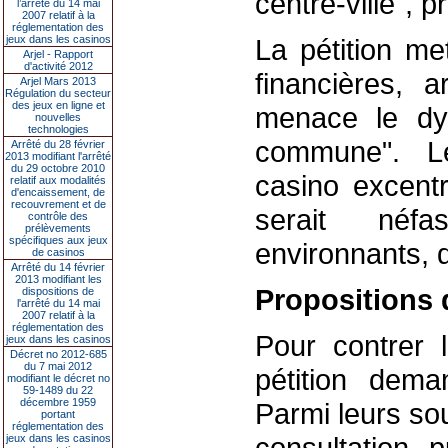
centre-ville", pré
l’arrêté du 14 mai
2007 relatif à la
réglementation des
jeux dans les casinos
La pétition me
Arjel - Rapport
d'activité 2012
financières,
Arjel Mars 2013
Régulation du secteur
des jeux en ligne et
menace le dy
nouvelles
technologies
commune". Le
Arrêté du 28 février
2013 modifiant l'arrêté
du 29 octobre 2010
casino excentr
relatif aux modalités
d'encaissement, de
recouvrement et de
serait néf
contrôle des
prélèvements
spécifiques aux jeux
environnants, d
de casinos
Arrêté du 14 février
2013 modifiant les
Propositions 
dispositions de
l'arrêté du 14 mai
2007 relatif à la
réglementation des
Pour contrer l
jeux dans les casinos
Décret no 2012-685
du 7 mai 2012
pétition dem
modifiant le décret no
59-1489 du 22
décembre 1959
Parmi leurs sou
portant
réglementation des
consultation 
jeux dans les casinos