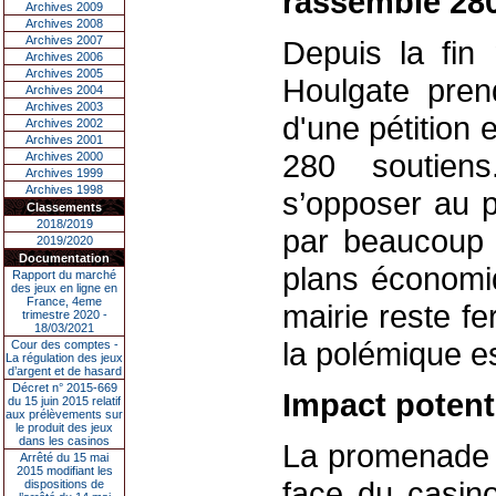
rassemble 280
Archives 2009
Archives 2008
Archives 2007
Depuis la fin 
Archives 2006
Archives 2005
Houlgate pren
Archives 2004
Archives 2003
d'une pétition e
Archives 2002
Archives 2001
280 soutiens
Archives 2000
Archives 1999
Archives 1998
s’opposer au p
Classements
2018/2019
par beaucoup 
2019/2020
Documentation
plans économiq
Rapport du marché
des jeux en ligne en
France, 4eme
mairie reste f
trimestre 2020 -
18/03/2021
la polémique es
Cour des comptes -
La régulation des jeux
d’argent et de hasard
Décret n° 2015-669
Impact potent
du 15 juin 2015 relatif
aux prélèvements sur
le produit des jeux
dans les casinos
La promenade 
Arrêté du 15 mai
2015 modifiant les
face du casino
dispositions de