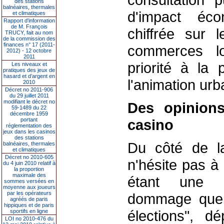
des stations
balnéaires, thermales
d'impact éco
et climatiques
Rapport d'information
de M. François
chiffrée sur l
TRUCY, fait au nom
de la commission des
finances n° 17 (2011-
commerces lo
2012) - 12 octobre
2011
priorité à la 
Les niveaux et
pratiques des jeux de
hasard et d’argent en
l'animation urb
2010
Décret no 2011-906
du 29 juillet 2011
modifiant le décret no
Des opinions
59-1489 du 22
décembre 1959
portant
casino
réglementation des
jeux dans les casinos
des stations
Du côté de la
balnéaires, thermales
et climatiques
Décret no 2010-605
n'hésite pas 
du 4 juin 2010 relatif à
la proportion
maximale des
étant une m
sommes versées en
moyenne aux joueurs
par les opérateurs
dommage que c
agréés de paris
hippiques et de paris
élections", dé
sportifs en ligne
LOI no 2010-476 du