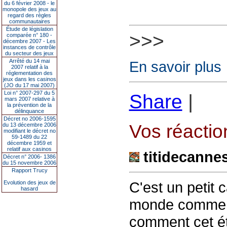
du 6 février 2008 - le
monopole des jeux au
regard des règles
communautaires
Étude de législation
>>>
comparée n° 180 -
décembre 2007 - Les
instances de contrôle
du secteur des jeux
Arrêté du 14 mai
En savoir plus
2007 relatif à la
réglementation des
jeux dans les casinos
(JO du 17 mai 2007)
Loi n° 2007-297 du 5
Share
|
mars 2007 relative à
la prévention de la
délinquance
Décret no 2006-1595
Vos réaction
du 13 décembre 2006
modifiant le décret no
59-1489 du 22
décembre 1959 et
relatif aux casinos
titidecanne
Décret n° 2006- 1386
du 15 novembre 2006
Rapport Trucy
C'est un petit 
Evolution des jeux de
hasard
monde comme 
comment cet ét