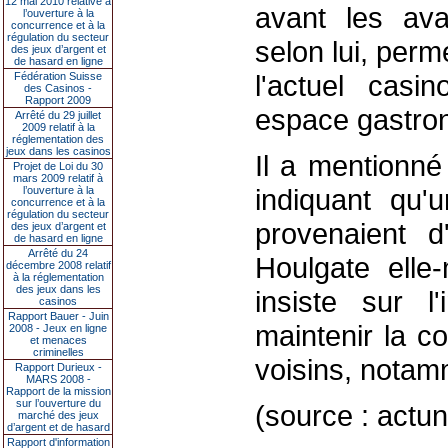
12 mai 2010 relative à
avant les av
l’ouverture à la
concurrence et à la
régulation du secteur
selon lui, perm
des jeux d’argent et
de hasard en ligne
l'actuel casi
Fédération Suisse
des Casinos -
Rapport 2009
espace gastro
Arrêté du 29 juillet
2009 relatif à la
réglementation des
jeux dans les casinos
Il a mentionné
Projet de Loi du 30
mars 2009 relatif à
indiquant qu'
l’ouverture à la
concurrence et à la
régulation du secteur
provenaient 
des jeux d’argent et
de hasard en ligne
Arrêté du 24
Houlgate elle
décembre 2008 relatif
à la réglementation
des jeux dans les
insiste sur l
casinos
Rapport Bauer - Juin
maintenir la c
2008 - Jeux en ligne
et menaces
criminelles
voisins, notam
Rapport Durieux -
MARS 2008 -
Rapport de la mission
sur l’ouverture du
(source : actuni
marché des jeux
d’argent et de hasard
Rapport d'information