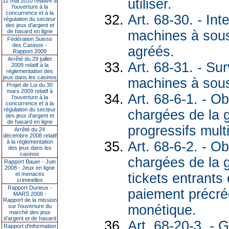
utiliser.
12 mai 2010 relative à
l’ouverture à la
concurrence et à la
Art. 68-30. - In
régulation du secteur
des jeux d’argent et
machines à sous
de hasard en ligne
Fédération Suisse
des Casinos -
agréés.
Rapport 2009
Arrêté du 29 juillet
Art. 68-31. - Su
2009 relatif à la
réglementation des
jeux dans les casinos
machines à sou
Projet de Loi du 30
mars 2009 relatif à
Art. 68-6-1. - O
l’ouverture à la
concurrence et à la
régulation du secteur
chargées de la 
des jeux d’argent et
de hasard en ligne
progressifs mult
Arrêté du 24
décembre 2008 relatif
à la réglementation
Art. 68-6-2. - O
des jeux dans les
casinos
chargées de la 
Rapport Bauer - Juin
2008 - Jeux en ligne
tickets entrants
et menaces
criminelles
Rapport Durieux -
paiement précré
MARS 2008 -
Rapport de la mission
monétique.
sur l’ouverture du
marché des jeux
d’argent et de hasard
Art. 68-20-3. - 
Rapport d'information