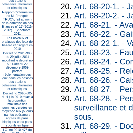
des stations
Art. 68-20-1. - 
balnéaires, thermales
et climatiques
Rapport d'information
Art. 68-20-2. - J
de M. François
TRUCY, fait au nom
Art. 68-21. - Av
de la commission des
finances n° 17 (2011-
2012) - 12 octobre
Art. 68-22. - Ga
2011
Les niveaux et
Art. 68-22-1. - V
pratiques des jeux de
hasard et d’argent en
2010
Art. 68-23. - F
Décret no 2011-906
du 29 juillet 2011
Art. 68-24. - C
modifiant le décret no
59-1489 du 22
décembre 1959
Art. 68-25. - Re
portant
réglementation des
Art. 68-26. - Ca
jeux dans les casinos
des stations
balnéaires, thermales
Art. 68-27. - Pe
et climatiques
Décret no 2010-605
Art. 68-28. - P
du 4 juin 2010 relatif à
la proportion
maximale des
surveillance et
sommes versées en
moyenne aux joueurs
sous.
par les opérateurs
agréés de paris
hippiques et de paris
Art. 68-29. - D
sportifs en ligne
LOI no 2010-476 du