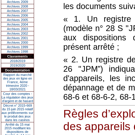
Archives 2009
les documents suiv
Archives 2008
Archives 2007
Archives 2006
« 1. Un registre 
Archives 2005
Archives 2004
(modèle n° 28 S "J
Archives 2003
Archives 2002
aux dispositions 
Archives 2001
Archives 2000
présent arrêté ;
Archives 1999
Archives 1998
Classements
« 2. Un registre d
2018/2019
2019/2020
26 "JPM”) indiqu
Documentation
Rapport du marché
d'appareils, les i
des jeux en ligne en
France, 4eme
dépannage et de ma
trimestre 2020 -
18/03/2021
Cour des comptes -
68-6 et 68-6-2, 68-
La régulation des jeux
d’argent et de hasard
Décret n° 2015-669
du 15 juin 2015 relatif
Règles d’explo
aux prélèvements sur
le produit des jeux
dans les casinos
des appareils 
Arrêté du 15 mai
2015 modifiant les
dispositions de