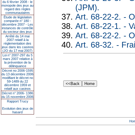
du 6 février 2008 - le
(JPM).
monopole des jeux au
regard des règles
communautaires
Art. 68-22-2. - 
Étude de législation
comparée n° 180 -
Art. 68-22-1. - V
décembre 2007 - Les
instances de contrôle
du secteur des jeux
Art. 68-22-2. - 
Arrêté du 14 mai
2007 relatif à la
Art. 68-32. - Fra
réglementation des
jeux dans les casinos
(JO du 17 mai 2007)
Loi n° 2007-297 du 5
mars 2007 relative à
la prévention de la
délinquance
Décret no 2006-1595
du 13 décembre 2006
modifiant le décret no
59-1489 du 22
décembre 1959 et
relatif aux casinos
Décret n° 2006- 1386
du 15 novembre 2006
Rapport Trucy
Evolution des jeux de
hasard
Ho