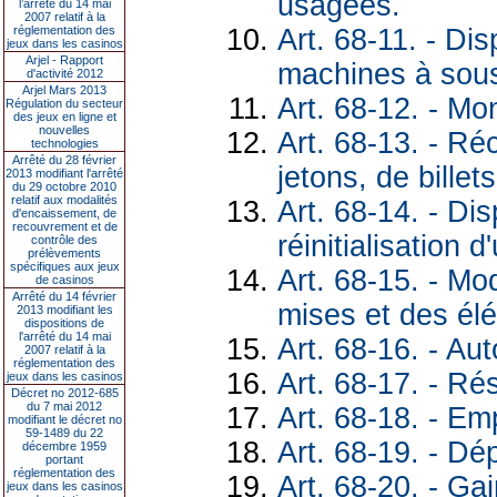
usagées.
l’arrêté du 14 mai
2007 relatif à la
Art. 68-11. - Dis
réglementation des
jeux dans les casinos
Arjel - Rapport
machines à sou
d'activité 2012
Arjel Mars 2013
Art. 68-12. - Mo
Régulation du secteur
des jeux en ligne et
nouvelles
Art. 68-13. - R
technologies
Arrêté du 28 février
jetons, de billets
2013 modifiant l'arrêté
du 29 octobre 2010
relatif aux modalités
Art. 68-14. - Dis
d'encaissement, de
recouvrement et de
réinitialisation 
contrôle des
prélèvements
spécifiques aux jeux
Art. 68-15. - Mod
de casinos
Arrêté du 14 février
mises et des él
2013 modifiant les
dispositions de
l'arrêté du 14 mai
Art. 68-16. - Aut
2007 relatif à la
réglementation des
Art. 68-17. - Ré
jeux dans les casinos
Décret no 2012-685
du 7 mai 2012
Art. 68-18. - E
modifiant le décret no
59-1489 du 22
Art. 68-19. - D
décembre 1959
portant
réglementation des
Art. 68-20. - Ga
jeux dans les casinos