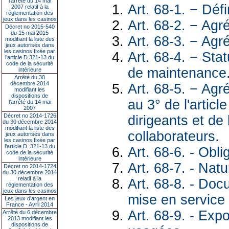
l’arrêté du 14 mai
Art. 68-1. − Défi
2007 relatif à la
réglementation des
jeux dans les casinos
Art. 68-2. − Agr
Décret no 2015-540
du 15 mai 2015
Art. 68-3. − Ag
modifiant la liste des
jeux autorisés dans
les casinos fixée par
Art. 68-4. − Sta
l’article D.321-13 du
code de la sécurité
de maintenance
intérieure
Arrêté du 30
décembre 2014
Art. 68-5. − Ag
modifiant les
dispositions de
au 3° de l'articl
l’arrêté du 14 mai
2007
Décret no 2014-1726
dirigeants et de 
du 30 décembre 2014
modifiant la liste des
collaborateurs.
jeux autorisés dans
les casinos fixée par
l’article D. 321-13 du
Art. 68-6. - Obl
code de la sécurité
intérieure
Art. 68-7. - Nat
Décret no 2014-1724
du 30 décembre 2014
relatif à la
Art. 68-8. - Doc
réglementation des
jeux dans les casinos
mise en service
Les jeux d’argent en
France - Avril 2014
Art. 68-9. - Exp
Arrêté du 6 décembre
2013 modifiant les
dispositions de