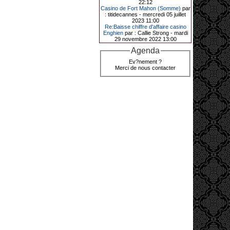
Trémuson, a eu l’énorme surprise
22:12
de décrocher un méga jackpot.
Casino de Fort Mahon (Somme)
par
: titidecannes - mercredi 05 juillet
Elle n’a misé que 88 centimes sur
2023 11:00
une machine à sous et a remporté
Re:Baisse chiffre d'affaire casino
4_ 239 €?!
Enghien
par : Callie Strong - mardi
29 novembre 2022 13:00
Agenda
10-01-2026|
Ev?nement ?
Merci de nous contacter
Au « Kasino » de Fréhel, une
vacancière a décroché le jackpot
en misant seulement 68
centimes. Elle remporte plus de
44 640 € grâce à la machine à
sous « Jin Ji Bao Xi ».
En ce début d’année 2026, le plus
gros jackpot du « Kasino » de
Fréhel a été décroché. Samedi 10
janvier en début de soirée,
l’heureuse gagnante, qui souhaite
garder l’anonymat, a remporté plus
de 44 640 € sur la machine à sous «
Jin Ji Bao Xi », installée en février
2025. La cliente, en vacances dans
la région, a misé 0,68 € avant de
remporter la somme. Un membre du
comité de direction, Flavie Jehan, lui
a remis le gain.