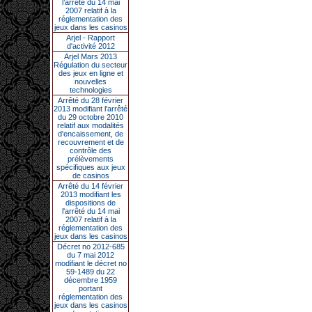
l’arrêté du 14 mai
2007 relatif à la
réglementation des
jeux dans les casinos
Arjel - Rapport
d'activité 2012
Arjel Mars 2013
Régulation du secteur
des jeux en ligne et
nouvelles
technologies
Arrêté du 28 février
2013 modifiant l'arrêté
du 29 octobre 2010
relatif aux modalités
d'encaissement, de
recouvrement et de
contrôle des
prélèvements
spécifiques aux jeux
de casinos
Arrêté du 14 février
2013 modifiant les
dispositions de
l'arrêté du 14 mai
2007 relatif à la
réglementation des
jeux dans les casinos
Décret no 2012-685
du 7 mai 2012
modifiant le décret no
59-1489 du 22
décembre 1959
portant
réglementation des
jeux dans les casinos