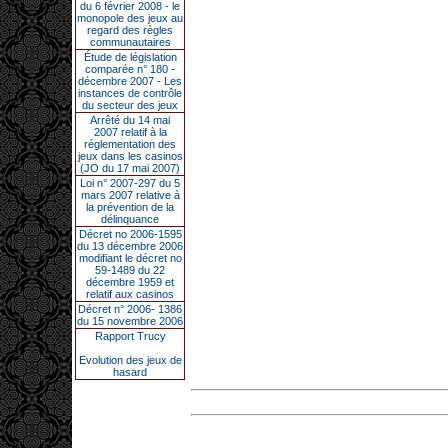
du 6 février 2008 - le
monopole des jeux au
regard des règles
communautaires
Étude de législation
comparée n° 180 -
décembre 2007 - Les
instances de contrôle
du secteur des jeux
Arrêté du 14 mai
2007 relatif à la
réglementation des
jeux dans les casinos
(JO du 17 mai 2007)
Loi n° 2007-297 du 5
mars 2007 relative à
la prévention de la
délinquance
Décret no 2006-1595
du 13 décembre 2006
modifiant le décret no
59-1489 du 22
décembre 1959 et
relatif aux casinos
Décret n° 2006- 1386
du 15 novembre 2006
Rapport Trucy
Evolution des jeux de
hasard