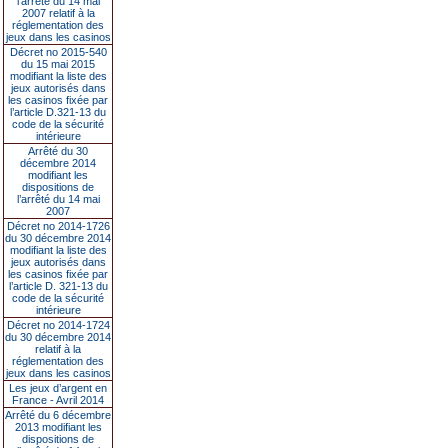
l’arrêté du 14 mai
2007 relatif à la
réglementation des
jeux dans les casinos
Décret no 2015-540
du 15 mai 2015
modifiant la liste des
jeux autorisés dans
les casinos fixée par
l’article D.321-13 du
code de la sécurité
intérieure
Arrêté du 30
décembre 2014
modifiant les
dispositions de
l’arrêté du 14 mai
2007
Décret no 2014-1726
du 30 décembre 2014
modifiant la liste des
jeux autorisés dans
les casinos fixée par
l’article D. 321-13 du
code de la sécurité
intérieure
Décret no 2014-1724
du 30 décembre 2014
relatif à la
réglementation des
jeux dans les casinos
Les jeux d’argent en
France - Avril 2014
Arrêté du 6 décembre
2013 modifiant les
dispositions de