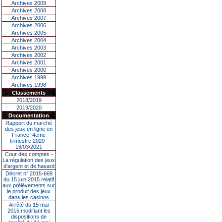
Archives 2009
Archives 2008
Archives 2007
Archives 2006
Archives 2005
Archives 2004
Archives 2003
Archives 2002
Archives 2001
Archives 2000
Archives 1999
Archives 1998
Classements
2018/2019
2019/2020
Documentation
Rapport du marché
des jeux en ligne en
France, 4eme
trimestre 2020 -
18/03/2021
Cour des comptes -
La régulation des jeux
d’argent et de hasard
Décret n° 2015-669
du 15 juin 2015 relatif
aux prélèvements sur
le produit des jeux
dans les casinos
Arrêté du 15 mai
2015 modifiant les
dispositions de