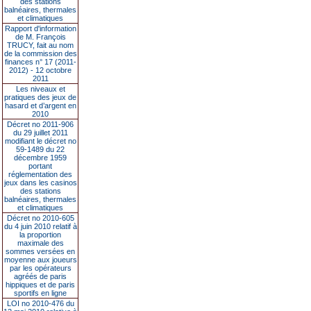
des stations
balnéaires, thermales
et climatiques
Rapport d'information
de M. François
TRUCY, fait au nom
de la commission des
finances n° 17 (2011-
2012) - 12 octobre
2011
Les niveaux et
pratiques des jeux de
hasard et d’argent en
2010
Décret no 2011-906
du 29 juillet 2011
modifiant le décret no
59-1489 du 22
décembre 1959
portant
réglementation des
jeux dans les casinos
des stations
balnéaires, thermales
et climatiques
Décret no 2010-605
du 4 juin 2010 relatif à
la proportion
maximale des
sommes versées en
moyenne aux joueurs
par les opérateurs
agréés de paris
hippiques et de paris
sportifs en ligne
LOI no 2010-476 du