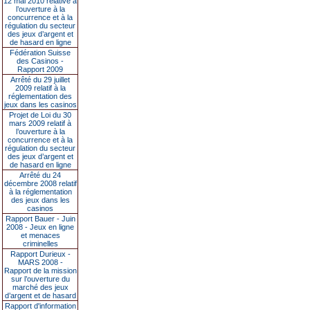
12 mai 2010 relative à
l’ouverture à la
concurrence et à la
régulation du secteur
des jeux d’argent et
de hasard en ligne
Fédération Suisse
des Casinos -
Rapport 2009
Arrêté du 29 juillet
2009 relatif à la
réglementation des
jeux dans les casinos
Projet de Loi du 30
mars 2009 relatif à
l’ouverture à la
concurrence et à la
régulation du secteur
des jeux d’argent et
de hasard en ligne
Arrêté du 24
décembre 2008 relatif
à la réglementation
des jeux dans les
casinos
Rapport Bauer - Juin
2008 - Jeux en ligne
et menaces
criminelles
Rapport Durieux -
MARS 2008 -
Rapport de la mission
sur l’ouverture du
marché des jeux
d’argent et de hasard
Rapport d'information