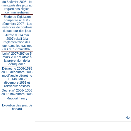
du 6 février 2008 - le
monopole des jeux au
regard des règles
communautaires
Étude de législation
comparée n° 180 -
décembre 2007 - Les
instances de contrôle
du secteur des jeux
Arrêté du 14 mai
2007 relatif à la
réglementation des
jeux dans les casinos
(JO du 17 mai 2007)
Loi n° 2007-297 du 5
mars 2007 relative à
la prévention de la
délinquance
Décret no 2006-1595
du 13 décembre 2006
modifiant le décret no
59-1489 du 22
décembre 1959 et
relatif aux casinos
Décret n° 2006- 1386
du 15 novembre 2006
Rapport Trucy
Evolution des jeux de
hasard
Ho