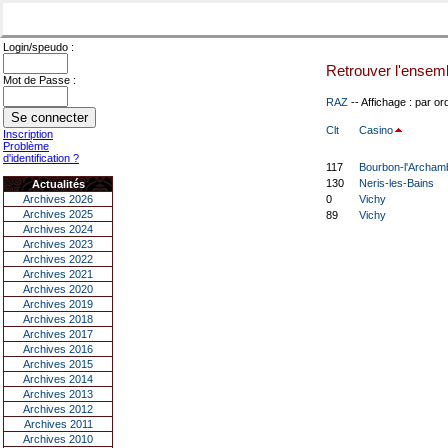
Login/speudo :
Retrouver l'ensemb
Mot de Passe :
RAZ
-- Affichage : par or
Clt
Casino
Inscription
Problème
d'identification ?
117
Bourbon-l'Archam
130
Neris-les-Bains
Actualités
Archives 2026
0
Vichy
Archives 2025
89
Vichy
Archives 2024
Archives 2023
Archives 2022
Archives 2021
Archives 2020
Archives 2019
Archives 2018
Archives 2017
Archives 2016
Archives 2015
Archives 2014
Archives 2013
Archives 2012
Archives 2011
Archives 2010