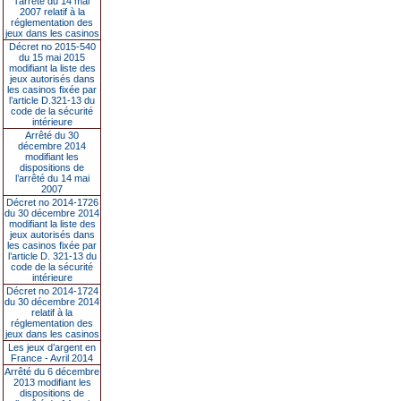
l’arrêté du 14 mai
2007 relatif à la
réglementation des
jeux dans les casinos
Décret no 2015-540
du 15 mai 2015
modifiant la liste des
jeux autorisés dans
les casinos fixée par
l’article D.321-13 du
code de la sécurité
intérieure
Arrêté du 30
décembre 2014
modifiant les
dispositions de
l’arrêté du 14 mai
2007
Décret no 2014-1726
du 30 décembre 2014
modifiant la liste des
jeux autorisés dans
les casinos fixée par
l’article D. 321-13 du
code de la sécurité
intérieure
Décret no 2014-1724
du 30 décembre 2014
relatif à la
réglementation des
jeux dans les casinos
Les jeux d’argent en
France - Avril 2014
Arrêté du 6 décembre
2013 modifiant les
dispositions de