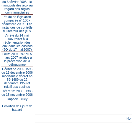
du 6 février 2008 - le
monopole des jeux au
regard des règles
communautaires
Étude de législation
comparée n° 180 -
décembre 2007 - Les
instances de contrôle
du secteur des jeux
Arrêté du 14 mai
2007 relatif à la
réglementation des
jeux dans les casinos
(JO du 17 mai 2007)
Loi n° 2007-297 du 5
mars 2007 relative à
la prévention de la
délinquance
Décret no 2006-1595
du 13 décembre 2006
modifiant le décret no
59-1489 du 22
décembre 1959 et
relatif aux casinos
Décret n° 2006- 1386
du 15 novembre 2006
Rapport Trucy
Evolution des jeux de
hasard
Ho