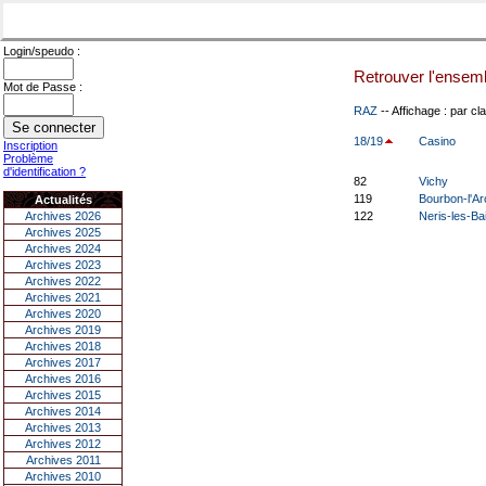
Login/speudo :
Retrouver l'ensemb
Mot de Passe :
RAZ
-- Affichage : par c
18/19
Casino
Inscription
Problème
d'identification ?
82
Vichy
119
Bourbon-l'A
Actualités
Archives 2026
122
Neris-les-Ba
Archives 2025
Archives 2024
Archives 2023
Archives 2022
Archives 2021
Archives 2020
Archives 2019
Archives 2018
Archives 2017
Archives 2016
Archives 2015
Archives 2014
Archives 2013
Archives 2012
Archives 2011
Archives 2010