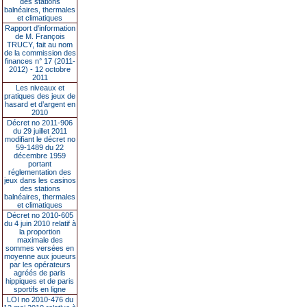
des stations
balnéaires, thermales
et climatiques
Rapport d'information
de M. François
TRUCY, fait au nom
de la commission des
finances n° 17 (2011-
2012) - 12 octobre
2011
Les niveaux et
pratiques des jeux de
hasard et d’argent en
2010
Décret no 2011-906
du 29 juillet 2011
modifiant le décret no
59-1489 du 22
décembre 1959
portant
réglementation des
jeux dans les casinos
des stations
balnéaires, thermales
et climatiques
Décret no 2010-605
du 4 juin 2010 relatif à
la proportion
maximale des
sommes versées en
moyenne aux joueurs
par les opérateurs
agréés de paris
hippiques et de paris
sportifs en ligne
LOI no 2010-476 du