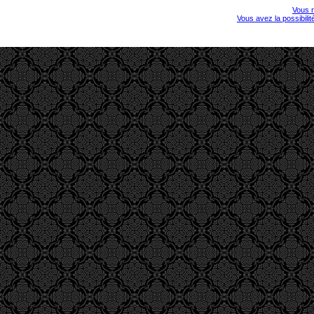
Vous r
Vous avez la possibili