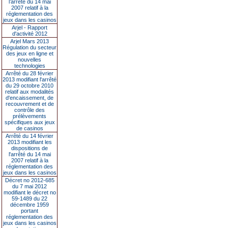
l’arrêté du 14 mai
2007 relatif à la
réglementation des
jeux dans les casinos
Arjel - Rapport
d'activité 2012
Arjel Mars 2013
Régulation du secteur
des jeux en ligne et
nouvelles
technologies
Arrêté du 28 février
2013 modifiant l'arrêté
du 29 octobre 2010
relatif aux modalités
d'encaissement, de
recouvrement et de
contrôle des
prélèvements
spécifiques aux jeux
de casinos
Arrêté du 14 février
2013 modifiant les
dispositions de
l'arrêté du 14 mai
2007 relatif à la
réglementation des
jeux dans les casinos
Décret no 2012-685
du 7 mai 2012
modifiant le décret no
59-1489 du 22
décembre 1959
portant
réglementation des
jeux dans les casinos