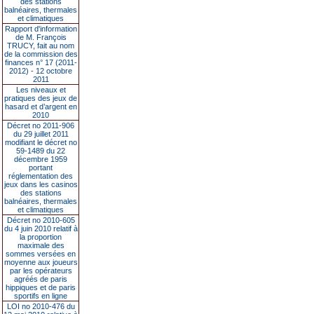
des stations
balnéaires, thermales
et climatiques
Rapport d'information
de M. François
TRUCY, fait au nom
de la commission des
finances n° 17 (2011-
2012) - 12 octobre
2011
Les niveaux et
pratiques des jeux de
hasard et d’argent en
2010
Décret no 2011-906
du 29 juillet 2011
modifiant le décret no
59-1489 du 22
décembre 1959
portant
réglementation des
jeux dans les casinos
des stations
balnéaires, thermales
et climatiques
Décret no 2010-605
du 4 juin 2010 relatif à
la proportion
maximale des
sommes versées en
moyenne aux joueurs
par les opérateurs
agréés de paris
hippiques et de paris
sportifs en ligne
LOI no 2010-476 du