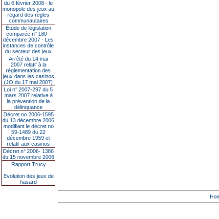
du 6 février 2008 - le
monopole des jeux au
regard des règles
communautaires
Étude de législation
comparée n° 180 -
décembre 2007 - Les
instances de contrôle
du secteur des jeux
Arrêté du 14 mai
2007 relatif à la
réglementation des
jeux dans les casinos
(JO du 17 mai 2007)
Loi n° 2007-297 du 5
mars 2007 relative à
la prévention de la
délinquance
Décret no 2006-1595
du 13 décembre 2006
modifiant le décret no
59-1489 du 22
décembre 1959 et
relatif aux casinos
Décret n° 2006- 1386
du 15 novembre 2006
Rapport Trucy
Evolution des jeux de
hasard
Ho