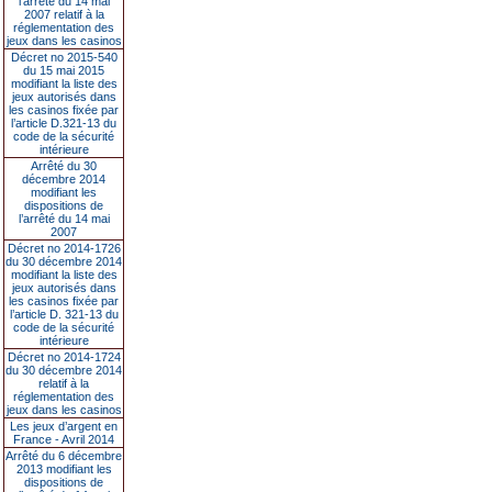
l’arrêté du 14 mai
2007 relatif à la
réglementation des
jeux dans les casinos
Décret no 2015-540
du 15 mai 2015
modifiant la liste des
jeux autorisés dans
les casinos fixée par
l’article D.321-13 du
code de la sécurité
intérieure
Arrêté du 30
décembre 2014
modifiant les
dispositions de
l’arrêté du 14 mai
2007
Décret no 2014-1726
du 30 décembre 2014
modifiant la liste des
jeux autorisés dans
les casinos fixée par
l’article D. 321-13 du
code de la sécurité
intérieure
Décret no 2014-1724
du 30 décembre 2014
relatif à la
réglementation des
jeux dans les casinos
Les jeux d’argent en
France - Avril 2014
Arrêté du 6 décembre
2013 modifiant les
dispositions de