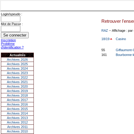
Login/speudo :
Retrouver l'ense
Mot de Passe :
RAZ
-- Affichage : pa
18/19
Casino
Inscription
Problème
d'identification ?
55
Giffaumont
161
Bourbonne-l
Actualités
Archives 2026
Archives 2025
Archives 2024
Archives 2023
Archives 2022
Archives 2021
Archives 2020
Archives 2019
Archives 2018
Archives 2017
Archives 2016
Archives 2015
Archives 2014
Archives 2013
Archives 2012
Archives 2011
Archives 2010