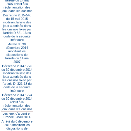
l’arrêté du 14 mai
2007 relatif à la
réglementation des
jeux dans les casinos
Décret no 2015-540
du 15 mai 2015
modifiant la liste des
jeux autorisés dans
les casinos fixée par
l’article D.321-13 du
code de la sécurité
intérieure
Arrêté du 30
décembre 2014
modifiant les
dispositions de
l’arrêté du 14 mai
2007
Décret no 2014-1726
du 30 décembre 2014
modifiant la liste des
jeux autorisés dans
les casinos fixée par
l’article D. 321-13 du
code de la sécurité
intérieure
Décret no 2014-1724
du 30 décembre 2014
relatif à la
réglementation des
jeux dans les casinos
Les jeux d’argent en
France - Avril 2014
Arrêté du 6 décembre
2013 modifiant les
dispositions de