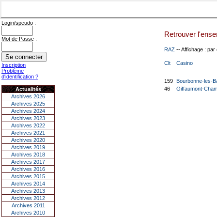
Login/speudo :
Retrouver l'ense
Mot de Passe :
RAZ
-- Affichage : pa
Clt
Casino
Inscription
Problème
d'identification ?
159
Bourbonne-les-B
46
Giffaumont-Cham
Actualités
Archives 2026
Archives 2025
Archives 2024
Archives 2023
Archives 2022
Archives 2021
Archives 2020
Archives 2019
Archives 2018
Archives 2017
Archives 2016
Archives 2015
Archives 2014
Archives 2013
Archives 2012
Archives 2011
Archives 2010