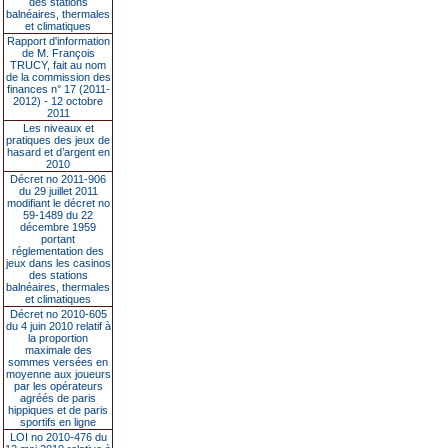
des stations
balnéaires, thermales
et climatiques
Rapport d'information
de M. François
TRUCY, fait au nom
de la commission des
finances n° 17 (2011-
2012) - 12 octobre
2011
Les niveaux et
pratiques des jeux de
hasard et d’argent en
2010
Décret no 2011-906
du 29 juillet 2011
modifiant le décret no
59-1489 du 22
décembre 1959
portant
réglementation des
jeux dans les casinos
des stations
balnéaires, thermales
et climatiques
Décret no 2010-605
du 4 juin 2010 relatif à
la proportion
maximale des
sommes versées en
moyenne aux joueurs
par les opérateurs
agréés de paris
hippiques et de paris
sportifs en ligne
LOI no 2010-476 du