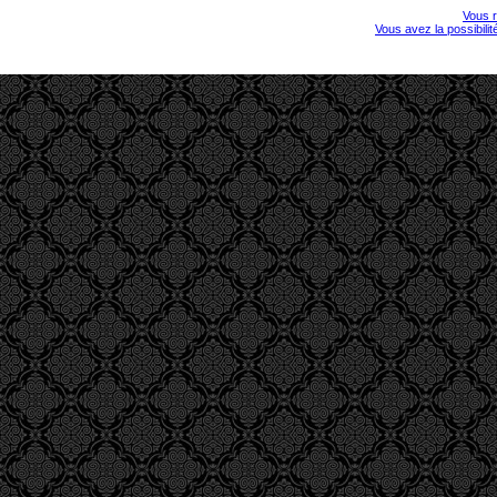
Vous r
Vous avez la possibili