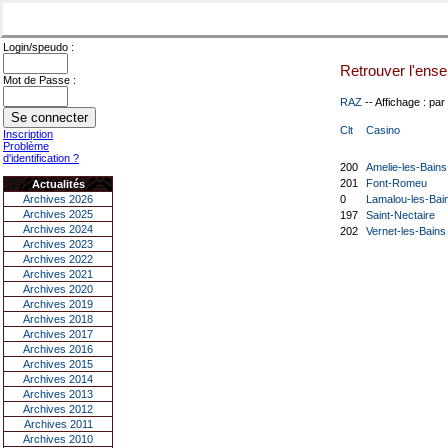
Login/speudo :
Retrouver l'ense
Mot de Passe :
RAZ
-- Affichage : pa
Clt
Casino
Inscription
Problème
d'identification ?
200
Amelie-les-Bains
201
Font-Romeu
Actualités
Archives 2026
0
Lamalou-les-Bai
Archives 2025
197
Saint-Nectaire
Archives 2024
202
Vernet-les-Bains
Archives 2023
Archives 2022
Archives 2021
Archives 2020
Archives 2019
Archives 2018
Archives 2017
Archives 2016
Archives 2015
Archives 2014
Archives 2013
Archives 2012
Archives 2011
Archives 2010