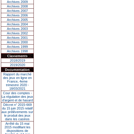
Archives 2009
Archives 2008
Archives 2007
Archives 2006
Archives 2005
Archives 2004
Archives 2003
Archives 2002
Archives 2001
Archives 2000
Archives 1999
Archives 1998
Classements
2018/2019
2019/2020
Documentation
Rapport du marché
des jeux en ligne en
France, 4eme
trimestre 2020 -
18/03/2021
Cour des comptes -
La régulation des jeux
d’argent et de hasard
Décret n° 2015-669
du 15 juin 2015 relatif
aux prélèvements sur
le produit des jeux
dans les casinos
Arrêté du 15 mai
2015 modifiant les
dispositions de