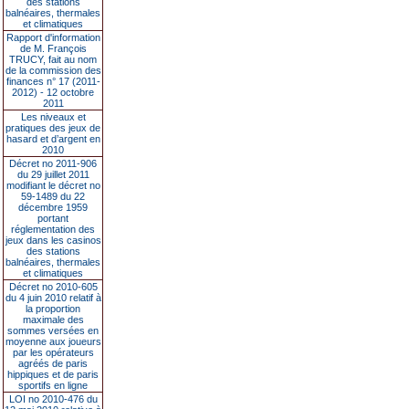
des stations
balnéaires, thermales
et climatiques
Rapport d'information
de M. François
TRUCY, fait au nom
de la commission des
finances n° 17 (2011-
2012) - 12 octobre
2011
Les niveaux et
pratiques des jeux de
hasard et d’argent en
2010
Décret no 2011-906
du 29 juillet 2011
modifiant le décret no
59-1489 du 22
décembre 1959
portant
réglementation des
jeux dans les casinos
des stations
balnéaires, thermales
et climatiques
Décret no 2010-605
du 4 juin 2010 relatif à
la proportion
maximale des
sommes versées en
moyenne aux joueurs
par les opérateurs
agréés de paris
hippiques et de paris
sportifs en ligne
LOI no 2010-476 du