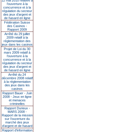
12 mai 2010 relative à
l’ouverture à la
concurrence et à la
régulation du secteur
des jeux d’argent et
de hasard en ligne
Fédération Suisse
des Casinos -
Rapport 2009
Arrêté du 29 juillet
2009 relatif à la
réglementation des
jeux dans les casinos
Projet de Loi du 30
mars 2009 relatif à
l’ouverture à la
concurrence et à la
régulation du secteur
des jeux d’argent et
de hasard en ligne
Arrêté du 24
décembre 2008 relatif
à la réglementation
des jeux dans les
casinos
Rapport Bauer - Juin
2008 - Jeux en ligne
et menaces
criminelles
Rapport Durieux -
MARS 2008 -
Rapport de la mission
sur l’ouverture du
marché des jeux
d’argent et de hasard
Rapport d'information