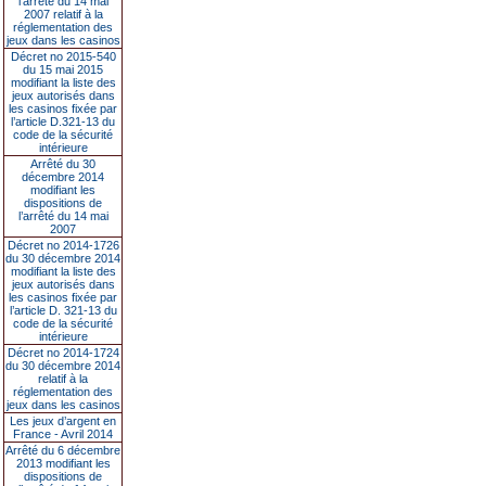
l’arrêté du 14 mai
2007 relatif à la
réglementation des
jeux dans les casinos
Décret no 2015-540
du 15 mai 2015
modifiant la liste des
jeux autorisés dans
les casinos fixée par
l’article D.321-13 du
code de la sécurité
intérieure
Arrêté du 30
décembre 2014
modifiant les
dispositions de
l’arrêté du 14 mai
2007
Décret no 2014-1726
du 30 décembre 2014
modifiant la liste des
jeux autorisés dans
les casinos fixée par
l’article D. 321-13 du
code de la sécurité
intérieure
Décret no 2014-1724
du 30 décembre 2014
relatif à la
réglementation des
jeux dans les casinos
Les jeux d’argent en
France - Avril 2014
Arrêté du 6 décembre
2013 modifiant les
dispositions de