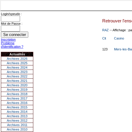
Login/speudo :
Retrouver l'ens
Mot de Passe :
RAZ
-- Affichage : pa
Clt
Casino
Inscription
Problème
d'identification ?
123
Mers-les-Ba
Actualités
Archives 2026
Archives 2025
Archives 2024
Archives 2023
Archives 2022
Archives 2021
Archives 2020
Archives 2019
Archives 2018
Archives 2017
Archives 2016
Archives 2015
Archives 2014
Archives 2013
Archives 2012
Archives 2011
Archives 2010