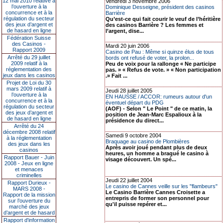
12 mai 2010 relative à
Vendredi 3 novembre 2006
l’ouverture à la
Dominique Desseigne, président des casinos
concurrence et à la
Barrière
régulation du secteur
Qu’est-ce qui fait courir le veuf de l’héritière
des jeux d’argent et
des casinos Barrière ? Les femmes et
de hasard en ligne
l’argent, dise...
Fédération Suisse
des Casinos -
Mardi 20 juin 2006
Rapport 2009
Casino de Pau : Même si quinze élus de tous
Arrêté du 29 juillet
bords ont refusé de voter, la prolon...
2009 relatif à la
Peu de voix pour la rallonge « Ne participe
réglementation des
pas. » « Refus de vote. » « Non participation
jeux dans les casinos
.» Fait ...
Projet de Loi du 30
mars 2009 relatif à
Jeudi 28 juillet 2005
l’ouverture à la
EN HAUSSE / ACCOR: rumeurs autour d'un
concurrence et à la
éventuel départ du PDG
régulation du secteur
(AOF) - Selon " Le Point " de ce matin, la
des jeux d’argent et
position de Jean-Marc Espalioux à la
de hasard en ligne
présidence du direct...
Arrêté du 24
décembre 2008 relatif
Samedi 9 octobre 2004
à la réglementation
Braquage au casino de Plombières
des jeux dans les
Après avoir joué pendant plus de deux
casinos
heures, un homme a braqué le casino à
Rapport Bauer - Juin
visage découvert. Un spé...
2008 - Jeux en ligne
et menaces
criminelles
Jeudi 22 juillet 2004
Rapport Durieux -
Le casino de Cannes veille sur les "flambeurs"
MARS 2008 -
Le Casino Barrière Cannes Croisette a
Rapport de la mission
entrepris de former son personnel pour
sur l’ouverture du
qu'il puisse repérer et...
marché des jeux
d’argent et de hasard
Rapport d'information