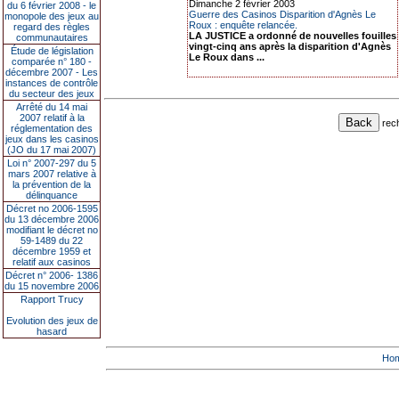
Dimanche 2 février 2003
du 6 février 2008 - le
Guerre des Casinos Disparition d'Agnès Le
monopole des jeux au
Roux : enquête relancée.
regard des règles
LA JUSTICE a ordonné de nouvelles fouilles
communautaires
vingt-cinq ans après la disparition d'Agnès
Étude de législation
Le Roux dans ...
comparée n° 180 -
décembre 2007 - Les
instances de contrôle
du secteur des jeux
Arrêté du 14 mai
2007 relatif à la
rec
réglementation des
jeux dans les casinos
(JO du 17 mai 2007)
Loi n° 2007-297 du 5
mars 2007 relative à
la prévention de la
délinquance
Décret no 2006-1595
du 13 décembre 2006
modifiant le décret no
59-1489 du 22
décembre 1959 et
relatif aux casinos
Décret n° 2006- 1386
du 15 novembre 2006
Rapport Trucy
Evolution des jeux de
hasard
Ho