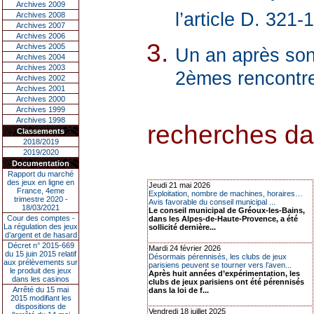
Archives 2009
l’article D. 321-
Archives 2008
Archives 2007
Archives 2006
Archives 2005
Un an après son
Archives 2004
Archives 2003
2èmes rencontres
Archives 2002
Archives 2001
Archives 2000
Archives 1999
Archives 1998
recherches dans
Classements
2018/2019
2019/2020
Documentation
Rapport du marché
des jeux en ligne en
Jeudi 21 mai 2026
France, 4eme
Exploitation, nombre de machines, horaires…
trimestre 2020 -
Avis favorable du conseil municipal ...
18/03/2021
Le conseil municipal de Gréoux-les-Bains,
Cour des comptes -
dans les Alpes-de-Haute-Provence, a été
La régulation des jeux
sollicité dernière...
d’argent et de hasard
Décret n° 2015-669
Mardi 24 février 2026
du 15 juin 2015 relatif
Désormais pérennisés, les clubs de jeux
aux prélèvements sur
parisiens peuvent se tourner vers l’aven...
le produit des jeux
Après huit années d’expérimentation, les
dans les casinos
clubs de jeux parisiens ont été pérennisés
Arrêté du 15 mai
dans la loi de f...
2015 modifiant les
dispositions de
Vendredi 18 juillet 2025