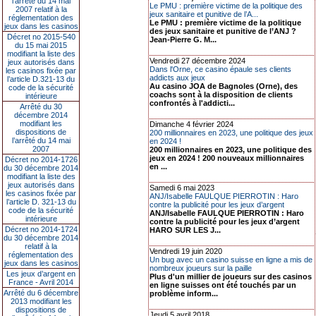
l’arrêté du 14 mai
Le PMU : première victime de la politique des
2007 relatif à la
jeux sanitaire et punitive de l’A...
réglementation des
Le PMU : première victime de la politique
jeux dans les casinos
des jeux sanitaire et punitive de l’ANJ ?
Décret no 2015-540
Jean-Pierre G. M...
du 15 mai 2015
modifiant la liste des
Vendredi 27 décembre 2024
jeux autorisés dans
Dans l'Orne, ce casino épaule ses clients
les casinos fixée par
addicts aux jeux
l’article D.321-13 du
Au casino JOA de Bagnoles (Orne), des
code de la sécurité
coachs sont à la disposition de clients
intérieure
confrontés à l'addicti...
Arrêté du 30
décembre 2014
modifiant les
Dimanche 4 février 2024
dispositions de
200 millionnaires en 2023, une politique des jeux
l’arrêté du 14 mai
en 2024 !
2007
200 millionnaires en 2023, une politique des
jeux en 2024 ! 200 nouveaux millionnaires
Décret no 2014-1726
en ...
du 30 décembre 2014
modifiant la liste des
jeux autorisés dans
Samedi 6 mai 2023
les casinos fixée par
ANJ/Isabelle FAULQUE PIERROTIN : Haro
l’article D. 321-13 du
contre la publicité pour les jeux d’argent
code de la sécurité
ANJ/Isabelle FAULQUE PIERROTIN : Haro
intérieure
contre la publicité pour les jeux d’argent
Décret no 2014-1724
HARO SUR LES J...
du 30 décembre 2014
relatif à la
Vendredi 19 juin 2020
réglementation des
Un bug avec un casino suisse en ligne a mis de
jeux dans les casinos
nombreux joueurs sur la paille
Les jeux d’argent en
Plus d'un millier de joueurs sur des casinos
France - Avril 2014
en ligne suisses ont été touchés par un
Arrêté du 6 décembre
problème inform...
2013 modifiant les
dispositions de
Jeudi 5 avril 2018