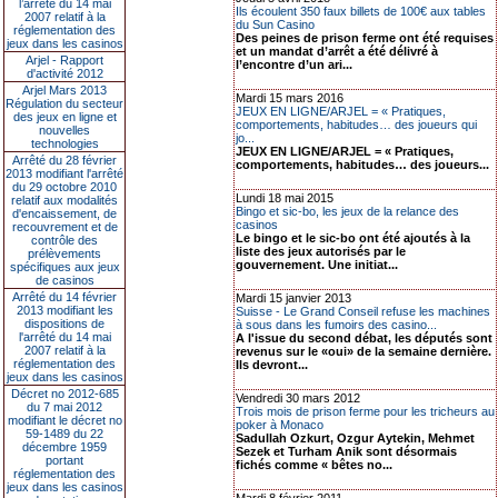
l’arrêté du 14 mai
Ils écoulent 350 faux billets de 100€ aux tables
2007 relatif à la
du Sun Casino
réglementation des
Des peines de prison ferme ont été requises
jeux dans les casinos
et un mandat d’arrêt a été délivré à
Arjel - Rapport
l’encontre d’un ari...
d'activité 2012
Arjel Mars 2013
Mardi 15 mars 2016
Régulation du secteur
JEUX EN LIGNE/ARJEL = « Pratiques,
des jeux en ligne et
comportements, habitudes… des joueurs qui
nouvelles
jo...
technologies
JEUX EN LIGNE/ARJEL = « Pratiques,
Arrêté du 28 février
comportements, habitudes… des joueurs...
2013 modifiant l'arrêté
du 29 octobre 2010
Lundi 18 mai 2015
relatif aux modalités
Bingo et sic-bo, les jeux de la relance des
d'encaissement, de
casinos
recouvrement et de
Le bingo et le sic-bo ont été ajoutés à la
contrôle des
liste des jeux autorisés par le
prélèvements
gouvernement. Une initiat...
spécifiques aux jeux
de casinos
Arrêté du 14 février
Mardi 15 janvier 2013
2013 modifiant les
Suisse - Le Grand Conseil refuse les machines
dispositions de
à sous dans les fumoirs des casino...
l'arrêté du 14 mai
A l'issue du second débat, les députés sont
2007 relatif à la
revenus sur le «oui» de la semaine dernière.
réglementation des
Ils devront...
jeux dans les casinos
Décret no 2012-685
Vendredi 30 mars 2012
du 7 mai 2012
Trois mois de prison ferme pour les tricheurs au
modifiant le décret no
poker à Monaco
59-1489 du 22
Sadullah Ozkurt, Ozgur Aytekin, Mehmet
décembre 1959
Sezek et Turham Anik sont désormais
portant
fichés comme « bêtes no...
réglementation des
jeux dans les casinos