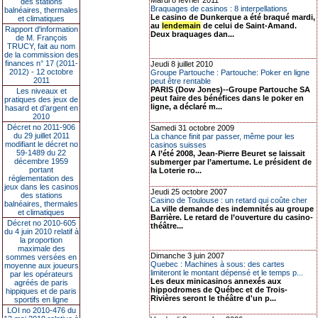
Mardi 8 février 2011
des stations
Braquages de casinos : 8 interpellations
balnéaires, thermales
Le casino de Dunkerque a été braqué mardi,
et climatiques
au
lendemain
de celui de Saint-Amand.
Rapport d'information
Deux braquages dan...
de M. François
TRUCY, fait au nom
de la commission des
finances n° 17 (2011-
Jeudi 8 juillet 2010
2012) - 12 octobre
Groupe Partouche : Partouche: Poker en ligne
2011
peut être rentable
PARIS (Dow Jones)--Groupe Partouche SA
Les niveaux et
peut faire des bénéfices dans le poker en
pratiques des jeux de
ligne, a déclaré m...
hasard et d’argent en
2010
Décret no 2011-906
Samedi 31 octobre 2009
du 29 juillet 2011
La chance finit par passer, même pour les
modifiant le décret no
casinos suisses
59-1489 du 22
A l’été 2008, Jean-Pierre Beuret se laissait
décembre 1959
submerger par l’amertume. Le président de
portant
la Loterie ro...
réglementation des
jeux dans les casinos
Jeudi 25 octobre 2007
des stations
Casino de Toulouse : un retard qui coûte cher
balnéaires, thermales
La ville demande des indemnités au groupe
et climatiques
Barrière. Le retard de l’ouverture du casino-
Décret no 2010-605
théâtre...
du 4 juin 2010 relatif à
la proportion
maximale des
Dimanche 3 juin 2007
sommes versées en
Quebec : Machines à sous: des cartes
moyenne aux joueurs
limiteront le montant dépensé et le temps p...
par les opérateurs
Les deux minicasinos annexés aux
agréés de paris
hippodromes de Québec et de Trois-
hippiques et de paris
Rivières seront le théâtre d'un p...
sportifs en ligne
LOI no 2010-476 du