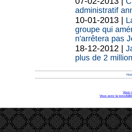
07-02-2013 |
C
administratif an
10-01-2013 |
L
groupe qui amén
n'arrêtera pas 
18-12-2012 |
J
plus de 2 millio
Ho
Vous r
Vous avez la possibili