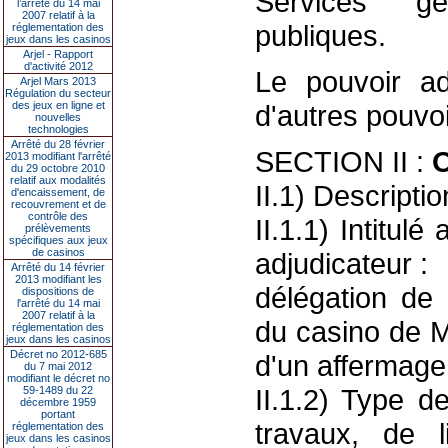
Services gé
l’arrêté du 14 mai
2007 relatif à la
publiques.
réglementation des
jeux dans les casinos
Arjel - Rapport
d'activité 2012
Le pouvoir ad
Arjel Mars 2013
Régulation du secteur
des jeux en ligne et
d'autres pouvoi
nouvelles
technologies
Arrêté du 28 février
SECTION II :
2013 modifiant l'arrêté
du 29 octobre 2010
relatif aux modalités
II.1) Descriptio
d'encaissement, de
recouvrement et de
contrôle des
II.1.1) Intitul
prélèvements
spécifiques aux jeux
de casinos
adjudicateur :
Arrêté du 14 février
2013 modifiant les
délégation de 
dispositions de
l'arrêté du 14 mai
2007 relatif à la
du casino de M
réglementation des
jeux dans les casinos
Décret no 2012-685
d'un affermage
du 7 mai 2012
modifiant le décret no
II.1.2) Type d
59-1489 du 22
décembre 1959
portant
travaux, de l
réglementation des
jeux dans les casinos