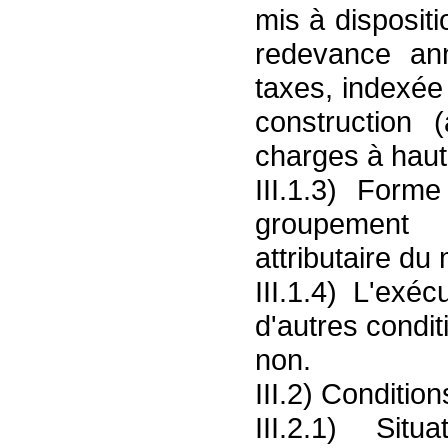
mis à disposit
redevance an
taxes, indexée 
construction 
charges à haut
III.1.3) Forme
groupement
attributaire du
III.1.4) L'ex
d'autres conditi
non.
III.2) Condition
III.2.1) Sit