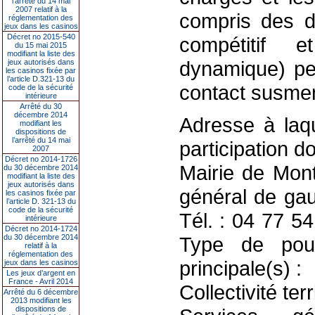
l’arrêté du 14 mai
2007 relatif à la
compris des d
réglementation des
jeux dans les casinos
Décret no 2015-540
compétitif 
du 15 mai 2015
modifiant la liste des
dynamique) peu
jeux autorisés dans
les casinos fixée par
l’article D.321-13 du
contact susmen
code de la sécurité
intérieure
Arrêté du 30
décembre 2014
Adresse à laq
modifiant les
dispositions de
l’arrêté du 14 mai
participation d
2007
Décret no 2014-1726
Mairie de Mont
du 30 décembre 2014
modifiant la liste des
jeux autorisés dans
général de gau
les casinos fixée par
l’article D. 321-13 du
code de la sécurité
Tél. : 04 77 5
intérieure
Décret no 2014-1724
du 30 décembre 2014
Type de pouvo
relatif à la
réglementation des
principale(s) :
jeux dans les casinos
Les jeux d’argent en
France - Avril 2014
Collectivité terr
Arrêté du 6 décembre
2013 modifiant les
dispositions de