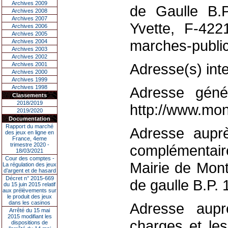
Archives 2009
de Gaulle B.P
Archives 2008
Archives 2007
Yvette, F-422
Archives 2006
Archives 2005
marches-public
Archives 2004
Archives 2003
Archives 2002
Adresse(s) inte
Archives 2001
Archives 2000
Archives 1999
Archives 1998
Adresse génér
Classements
2018/2019
http://www.mont
2019/2020
Documentation
Rapport du marché
Adresse auprè
des jeux en ligne en
France, 4eme
trimestre 2020 -
complémentaire
18/03/2021
Cour des comptes -
Mairie de Mont
La régulation des jeux
d’argent et de hasard
Décret n° 2015-669
de gaulle B.P.
du 15 juin 2015 relatif
aux prélèvements sur
le produit des jeux
dans les casinos
Adresse aupr
Arrêté du 15 mai
2015 modifiant les
charges et le
dispositions de