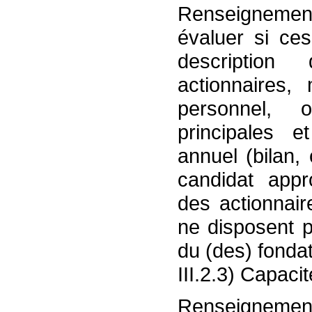
Renseignements
évaluer si ce
description 
actionnaires,
personnel, or
principales e
annuel (bilan,
candidat appr
des actionnair
ne disposent 
du (des) fondat
III.2.3) Capaci
Renseignements