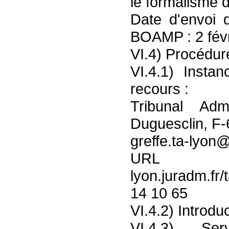
le formalisme d
Date d'envoi 
BOAMP : 2 févr
VI.4) Procédur
VI.4.1) Insta
recours :
Tribunal Adm
Duguesclin, F-
greffe.ta-lyon
URL : 
lyon.juradm.fr
14 10 65
VI.4.2) Introdu
VI.4.3) Se