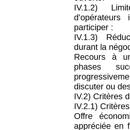
IV.1.2) Lim
d'opérateurs
participer :
IV.1.3) Rédu
durant la négoc
Recours à un
phases suc
progressivem
discuter ou des
IV.2) Critères d
IV.2.1) Critères 
Offre économ
appréciée en f