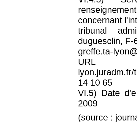
renseignem
concernant l'in
tribunal adm
duguesclin, F-
greffe.ta-lyon
URL : 
lyon.juradm.fr
14 10 65
VI.5) Date d'e
2009
(source : journal