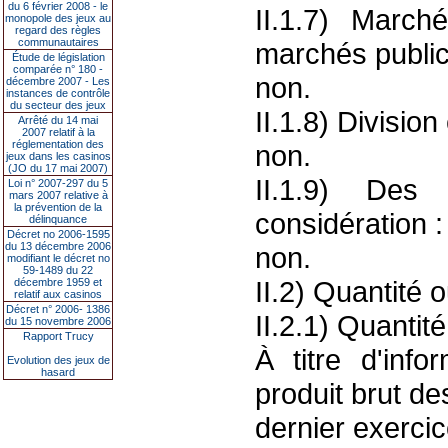
du 6 février 2008 - le
II.1.7) March
monopole des jeux au
regard des règles
communautaires
marchés public
Étude de législation
comparée n° 180 -
non.
décembre 2007 - Les
instances de contrôle
du secteur des jeux
II.1.8) Division 
Arrêté du 14 mai
2007 relatif à la
réglementation des
non.
jeux dans les casinos
(JO du 17 mai 2007)
II.1.9) Des
Loi n° 2007-297 du 5
mars 2007 relative à
la prévention de la
considération :
délinquance
Décret no 2006-1595
du 13 décembre 2006
non.
modifiant le décret no
59-1489 du 22
II.2) Quantité
décembre 1959 et
relatif aux casinos
Décret n° 2006- 1386
II.2.1) Quantit
du 15 novembre 2006
Rapport Trucy
À titre d'inf
Evolution des jeux de
hasard
produit brut d
dernier exercic