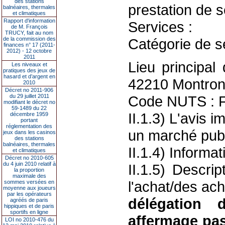
des stations
prestation de s
balnéaires, thermales
et climatiques
Rapport d'information
Services :
de M. François
TRUCY, fait au nom
de la commission des
Catégorie de s
finances n° 17 (2011-
2012) - 12 octobre
2011
Lieu principal
Les niveaux et
pratiques des jeux de
hasard et d’argent en
42210 Montron
2010
Décret no 2011-906
du 29 juillet 2011
Code NUTS : 
modifiant le décret no
59-1489 du 22
II.1.3) L'avis i
décembre 1959
portant
réglementation des
un marché publ
jeux dans les casinos
des stations
balnéaires, thermales
II.1.4) Informa
et climatiques
Décret no 2010-605
du 4 juin 2010 relatif à
II.1.5) Descri
la proportion
maximale des
l'achat/des ach
sommes versées en
moyenne aux joueurs
par les opérateurs
délégation 
agréés de paris
hippiques et de paris
sportifs en ligne
affermage pas
LOI no 2010-476 du