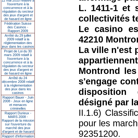
12 mai 2010 relative à
l’ouverture à la
L. 1411-1 et
concurrence et à la
régulation du secteur
des jeux d’argent et
collectivités t
de hasard en ligne
Fédération Suisse
Le casino e
des Casinos -
Rapport 2009
Arrêté du 29 juillet
42210 Montro
2009 relatif à la
réglementation des
jeux dans les casinos
La ville n'est
Projet de Loi du 30
mars 2009 relatif à
appartienne
l’ouverture à la
concurrence et à la
régulation du secteur
Montrond les
des jeux d’argent et
de hasard en ligne
Arrêté du 24
s'engage cont
décembre 2008 relatif
à la réglementation
disposition
des jeux dans les
casinos
Rapport Bauer - Juin
désigné par la 
2008 - Jeux en ligne
et menaces
criminelles
II.1.6) Classi
Rapport Durieux -
MARS 2008 -
pour les marché
Rapport de la mission
sur l’ouverture du
marché des jeux
92351200.
d’argent et de hasard
Rapport d'information