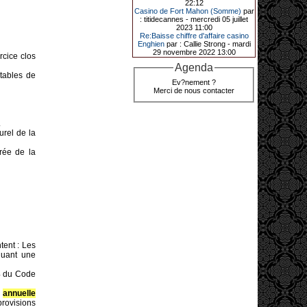
22:12
de décrocher un méga jackpot.
Casino de Fort Mahon (Somme)
par
: titidecannes - mercredi 05 juillet
Elle n’a misé que 88 centimes sur
2023 11:00
une machine à sous et a remporté
Re:Baisse chiffre d'affaire casino
4_ 239 €?!
Enghien
par : Callie Strong - mardi
29 novembre 2022 13:00
rcice clos
Agenda
 tables de
10-01-2026|
Ev?nement ?
Merci de nous contacter
Au « Kasino » de Fréhel, une
vacancière a décroché le jackpot
en misant seulement 68
centimes. Elle remporte plus de
.
44 640 € grâce à la machine à
urel de la
sous « Jin Ji Bao Xi ».
En ce début d’année 2026, le plus
rée de la
gros jackpot du « Kasino » de
Fréhel a été décroché. Samedi 10
janvier en début de soirée,
l’heureuse gagnante, qui souhaite
garder l’anonymat, a remporté plus
de 44 640 € sur la machine à sous «
Jin Ji Bao Xi », installée en février
2025. La cliente, en vacances dans
la région, a misé 0,68 € avant de
remporter la somme. Un membre du
comité de direction, Flavie Jehan, lui
tent : Les
a remis le gain.
quant une
54 du Code
e
annuelle
provisions