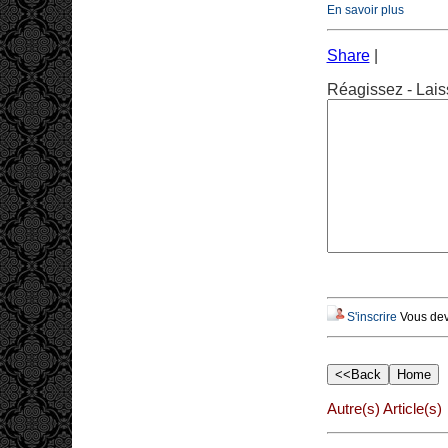
En savoir plus
Share
|
Réagissez - Lais
S'inscrire
Vous deve
Autre(s) Article(s)