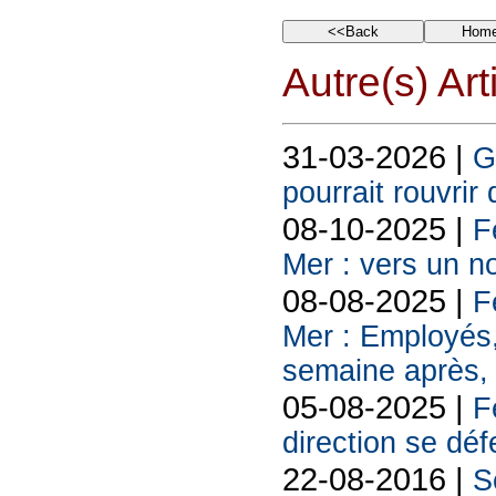
Autre(s) Art
31-03-2026 |
G
pourrait rouvrir
08-10-2025 |
F
Mer : vers un n
08-08-2025 |
F
Mer : Employés
semaine après, 
05-08-2025 |
F
direction se déf
22-08-2016 |
S