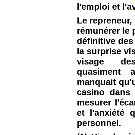
l'emploi et l'
Le repreneur, 
rémunérer le p
définitive des 
la surprise vi
visage des
quasiment 
manquait qu'u
casino dans 
mesurer l'éca
et l'anxiété
personnel.