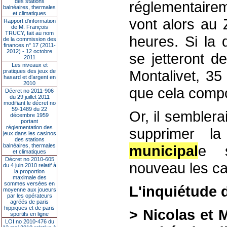
des stations
réglementairem
balnéaires, thermales
et climatiques
vont alors au 
Rapport d'information
de M. François
TRUCY, fait au nom
heures. Si la 
de la commission des
finances n° 17 (2011-
2012) - 12 octobre
se jetteront d
2011
Les niveaux et
Montalivet, 35
pratiques des jeux de
hasard et d’argent en
2010
que cela compo
Décret no 2011-906
du 29 juillet 2011
modifiant le décret no
59-1489 du 22
Or, il sembler
décembre 1959
portant
réglementation des
supprimer la
jeux dans les casinos
des stations
balnéaires, thermales
municipal
e s
et climatiques
Décret no 2010-605
nouveau les ca
du 4 juin 2010 relatif à
la proportion
maximale des
sommes versées en
L'inquiétude 
moyenne aux joueurs
par les opérateurs
agréés de paris
hippiques et de paris
> Nicolas et
sportifs en ligne
LOI no 2010-476 du