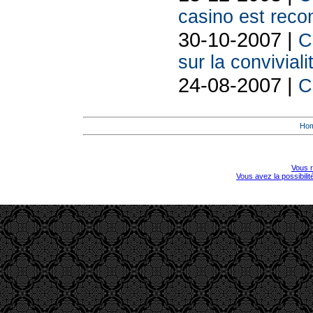
casino est reco
30-10-2007 |
C
sur la conviviali
24-08-2007 |
C
Ho
Vous r
Vous avez la possibili