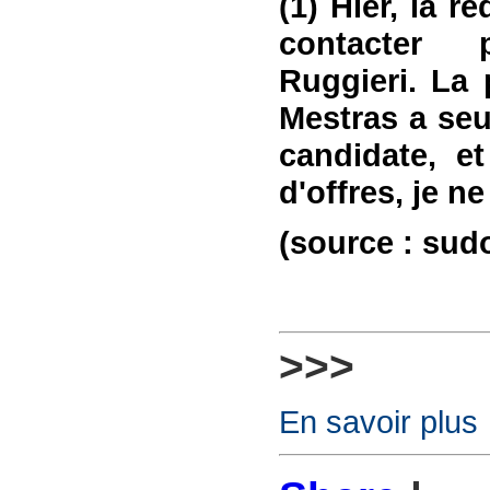
(1) Hier, la 
contacter 
Ruggieri. La
Mestras a seu
candidate, e
d'offres, je n
(source : su
>>>
En savoir plus