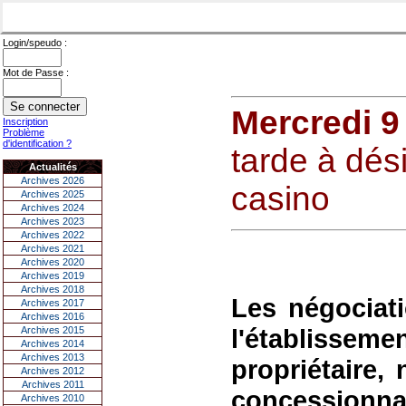
Login/speudo :
Mot de Passe :
Mercredi 
Inscription
Problème
d'identification ?
tarde à dés
Actualités
Archives 2026
casino
Archives 2025
Archives 2024
Archives 2023
Archives 2022
Archives 2021
Archives 2020
Archives 2019
Archives 2018
Les négociat
Archives 2017
Archives 2016
l'établiss
Archives 2015
Archives 2014
Archives 2013
propriétaire, 
Archives 2012
Archives 2011
concessionnai
Archives 2010