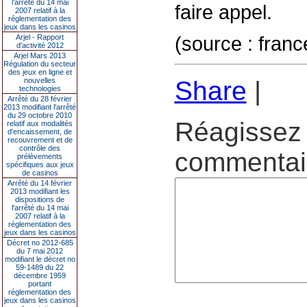
l’arrêté du 14 mai
faire appel.
2007 relatif à la
réglementation des
jeux dans les casinos
(source : franc
Arjel - Rapport
d'activité 2012
Arjel Mars 2013
Régulation du secteur
des jeux en ligne et
nouvelles
Share
|
technologies
Arrêté du 28 février
2013 modifiant l'arrêté
du 29 octobre 2010
Réagissez 
relatif aux modalités
d'encaissement, de
recouvrement et de
contrôle des
commentair
prélèvements
spécifiques aux jeux
de casinos
Arrêté du 14 février
2013 modifiant les
dispositions de
l'arrêté du 14 mai
2007 relatif à la
réglementation des
jeux dans les casinos
Décret no 2012-685
du 7 mai 2012
modifiant le décret no
59-1489 du 22
décembre 1959
portant
réglementation des
jeux dans les casinos