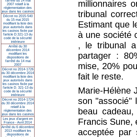
l’arrêté du 14 mai
millionnaires o
2007 relatif à la
réglementation des
tribunal corre
jeux dans les casinos
Décret no 2015-540
du 15 mai 2015
Estimant que l
modifiant la liste des
jeux autorisés dans
les casinos fixée par
à une société 
l’article D.321-13 du
code de la sécurité
intérieure
, le tribunal
Arrêté du 30
décembre 2014
partager : 80%
modifiant les
dispositions de
l’arrêté du 14 mai
mise, 20% pour
2007
Décret no 2014-1726
du 30 décembre 2014
fait le reste.
modifiant la liste des
jeux autorisés dans
les casinos fixée par
Marie-Hélène J
l’article D. 321-13 du
code de la sécurité
intérieure
son "associé"
Décret no 2014-1724
du 30 décembre 2014
relatif à la
beau cadeau, 
réglementation des
jeux dans les casinos
Francis Sune, 
Les jeux d’argent en
France - Avril 2014
Arrêté du 6 décembre
acceptée par s
2013 modifiant les
dispositions de