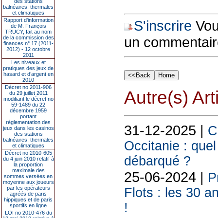
des stations
balnéaires, thermales
et climatiques
Rapport d'information
S'inscrire
Vous
de M. François
TRUCY, fait au nom
un commentair
de la commission des
finances n° 17 (2011-
2012) - 12 octobre
2011
Les niveaux et
pratiques des jeux de
hasard et d’argent en
2010
Décret no 2011-906
Autre(s) Art
du 29 juillet 2011
modifiant le décret no
59-1489 du 22
décembre 1959
portant
réglementation des
31-12-2025 |
C
jeux dans les casinos
des stations
balnéaires, thermales
Occitanie : quel
et climatiques
Décret no 2010-605
débarqué ?
du 4 juin 2010 relatif à
la proportion
maximale des
25-06-2024 |
P
sommes versées en
moyenne aux joueurs
par les opérateurs
Flots : les 30 
agréés de paris
hippiques et de paris
!
sportifs en ligne
LOI no 2010-476 du