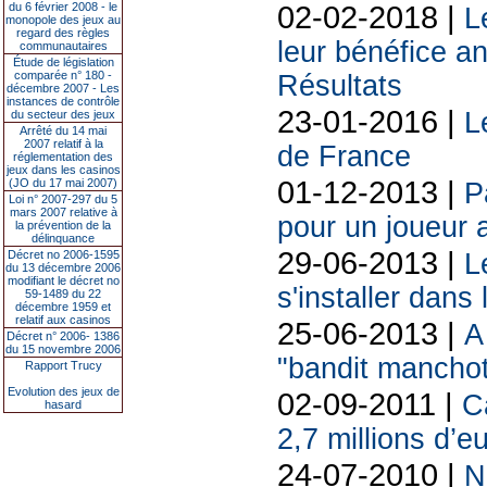
02-02-2018 |
du 6 février 2008 - le
L
monopole des jeux au
regard des règles
leur bénéfice an
communautaires
Étude de législation
comparée n° 180 -
Résultats
décembre 2007 - Les
instances de contrôle
23-01-2016 |
L
du secteur des jeux
Arrêté du 14 mai
2007 relatif à la
de France
réglementation des
jeux dans les casinos
01-12-2013 |
(JO du 17 mai 2007)
P
Loi n° 2007-297 du 5
mars 2007 relative à
pour un joueur 
la prévention de la
délinquance
29-06-2013 |
Décret no 2006-1595
L
du 13 décembre 2006
modifiant le décret no
s'installer dans
59-1489 du 22
décembre 1959 et
relatif aux casinos
25-06-2013 |
A
Décret n° 2006- 1386
du 15 novembre 2006
"bandit manchot
Rapport Trucy
Evolution des jeux de
02-09-2011 |
C
hasard
2,7 millions d’e
24-07-2010 |
N