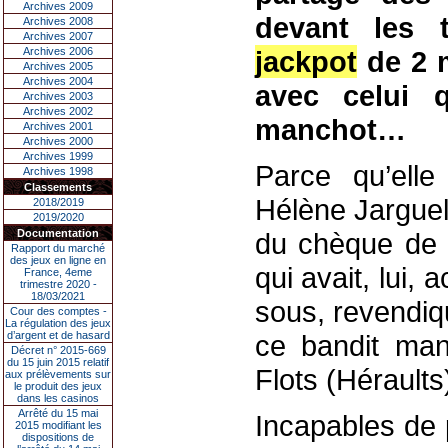
Archives 2009
devant les 
Archives 2008
Archives 2007
Archives 2006
jackpot
de 2 m
Archives 2005
Archives 2004
avec celui q
Archives 2003
Archives 2002
manchot…
Archives 2001
Archives 2000
Archives 1999
Parce qu’elle
Archives 1998
Classements
Hélène Jarguel 
2018/2019
2019/2020
Documentation
du chèque de 2
Rapport du marché
des jeux en ligne en
qui avait, lui,
France, 4eme
trimestre 2020 -
18/03/2021
sous, revendiq
Cour des comptes -
La régulation des jeux
d’argent et de hasard
ce bandit man
Décret n° 2015-669
du 15 juin 2015 relatif
Flots (Héraults
aux prélèvements sur
le produit des jeux
dans les casinos
Arrêté du 15 mai
Incapables de 
2015 modifiant les
dispositions de