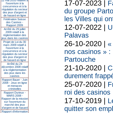
12 mai 2010 relative à
17-07-2023 |
F
l’ouverture à la
concurrence et à la
du groupe Parto
régulation du secteur
des jeux d’argent et
de hasard en ligne
les Villes qui on
Fédération Suisse
des Casinos -
12-07-2022 |
Rapport 2009
U
Arrêté du 29 juillet
2009 relatif à la
Palavas
réglementation des
jeux dans les casinos
26-10-2020 |
«
Projet de Loi du 30
mars 2009 relatif à
l’ouverture à la
nos casinos » :
concurrence et à la
régulation du secteur
des jeux d’argent et
Partouche
de hasard en ligne
Arrêté du 24
21-10-2020 |
C
décembre 2008 relatif
à la réglementation
des jeux dans les
durement frappé
casinos
Rapport Bauer - Juin
25-07-2020 |
F
2008 - Jeux en ligne
et menaces
criminelles
roi des casinos
Rapport Durieux -
MARS 2008 -
17-10-2019 |
Rapport de la mission
L
sur l’ouverture du
marché des jeux
quitter son emp
d’argent et de hasard
Rapport d'information