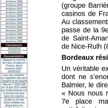
Archives 2009
(groupe Barriè
Archives 2008
Archives 2007
casinos de Fra
Archives 2006
Archives 2005
Au classement 
Archives 2004
Archives 2003
Archives 2002
passe de la 9e
Archives 2001
Archives 2000
de Saint-Aman
Archives 1999
Archives 1998
de Nice-Rulh (8
Classements
2018/2019
2019/2020
Bordeaux rési
Documentation
Rapport du marché
des jeux en ligne en
France, 4eme
Un véritable ex
trimestre 2020 -
18/03/2021
dont ne s'enor
Cour des comptes -
La régulation des jeux
d’argent et de hasard
Balmier, le dir
Décret n° 2015-669
du 15 juin 2015 relatif
aux prélèvements sur
« Nous nous r
le produit des jeux
dans les casinos
7e place ma
Arrêté du 15 mai
2015 modifiant les
dispositions de