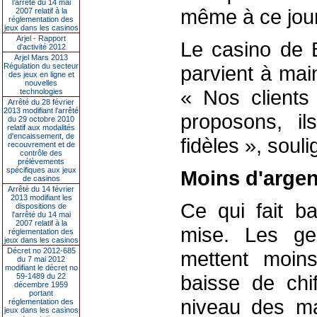
l’arrêté du 14 mai
même à ce jour
2007 relatif à la
réglementation des
jeux dans les casinos
Arjel - Rapport
Le casino de B
d'activité 2012
Arjel Mars 2013
Régulation du secteur
parvient à mai
des jeux en ligne et
nouvelles
« Nos clients
technologies
Arrêté du 28 février
2013 modifiant l'arrêté
proposons, il
du 29 octobre 2010
relatif aux modalités
d'encaissement, de
fidèles », souli
recouvrement et de
contrôle des
prélèvements
spécifiques aux jeux
Moins d'argen
de casinos
Arrêté du 14 février
2013 modifiant les
Ce qui fait ba
dispositions de
l'arrêté du 14 mai
2007 relatif à la
mise. Les ge
réglementation des
jeux dans les casinos
Décret no 2012-685
mettent moin
du 7 mai 2012
modifiant le décret no
baisse de chi
59-1489 du 22
décembre 1959
portant
niveau des ma
réglementation des
jeux dans les casinos