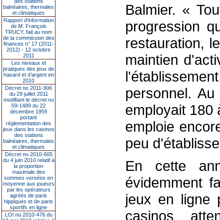
des stations
Balmier. « Tou
balnéaires, thermales
et climatiques
Rapport d'information
progression qu
de M. François
TRUCY, fait au nom
de la commission des
restauration, 
finances n° 17 (2011-
2012) - 12 octobre
maintien d'act
2011
Les niveaux et
pratiques des jeux de
l'établisseme
hasard et d’argent en
2010
Décret no 2011-906
personnel. Au 
du 29 juillet 2011
modifiant le décret no
employait 180 
59-1489 du 22
décembre 1959
portant
emploie encore
réglementation des
jeux dans les casinos
des stations
peu d'établiss
balnéaires, thermales
et climatiques
Décret no 2010-605
du 4 juin 2010 relatif à
En cette ann
la proportion
maximale des
évidemment fa
sommes versées en
moyenne aux joueurs
par les opérateurs
jeux en ligne 
agréés de paris
hippiques et de paris
sportifs en ligne
casinos att
LOI no 2010-476 du