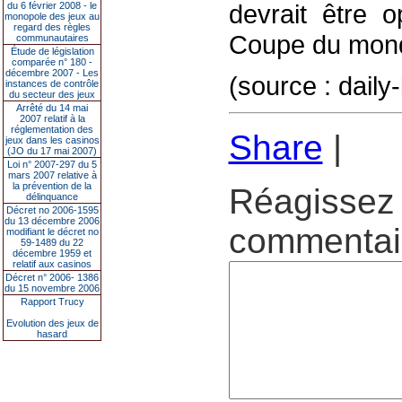
devrait être o
du 6 février 2008 - le
monopole des jeux au
regard des règles
Coupe du mon
communautaires
Étude de législation
comparée n° 180 -
décembre 2007 - Les
(source : daily
instances de contrôle
du secteur des jeux
Arrêté du 14 mai
2007 relatif à la
réglementation des
Share
|
jeux dans les casinos
(JO du 17 mai 2007)
Loi n° 2007-297 du 5
mars 2007 relative à
la prévention de la
Réagissez 
délinquance
Décret no 2006-1595
du 13 décembre 2006
commentair
modifiant le décret no
59-1489 du 22
décembre 1959 et
relatif aux casinos
Décret n° 2006- 1386
du 15 novembre 2006
Rapport Trucy
Evolution des jeux de
hasard