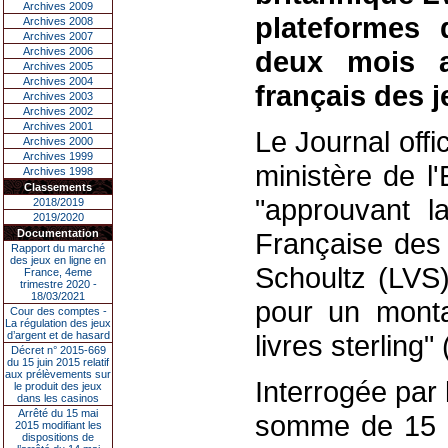
Archives 2009
plateformes 
Archives 2008
Archives 2007
Archives 2006
deux mois a
Archives 2005
Archives 2004
français des j
Archives 2003
Archives 2002
Archives 2001
Le Journal offi
Archives 2000
Archives 1999
ministère de 
Archives 1998
Classements
"approuvant la
2018/2019
2019/2020
Documentation
Française des 
Rapport du marché
des jeux en ligne en
Schoultz (LVS)
France, 4eme
trimestre 2020 -
18/03/2021
pour un mont
Cour des comptes -
La régulation des jeux
d’argent et de hasard
livres sterling"
Décret n° 2015-669
du 15 juin 2015 relatif
aux prélèvements sur
Interrogée par 
le produit des jeux
dans les casinos
Arrêté du 15 mai
somme de 15 mi
2015 modifiant les
dispositions de