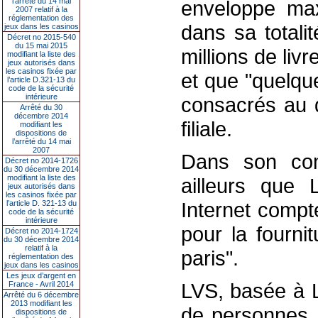
l’arrêté du 14 mai
enveloppe max
2007 relatif à la
réglementation des
dans sa totali
jeux dans les casinos
Décret no 2015-540
du 15 mai 2015
millions de liv
modifiant la liste des
jeux autorisés dans
les casinos fixée par
et que "quelque
l’article D.321-13 du
code de la sécurité
intérieure
consacrés au 
Arrêté du 30
décembre 2014
filiale.
modifiant les
dispositions de
l’arrêté du 14 mai
2007
Dans son com
Décret no 2014-1726
du 30 décembre 2014
modifiant la liste des
ailleurs que 
jeux autorisés dans
les casinos fixée par
Internet compt
l’article D. 321-13 du
code de la sécurité
intérieure
pour la fourni
Décret no 2014-1724
du 30 décembre 2014
relatif à la
paris".
réglementation des
jeux dans les casinos
Les jeux d’argent en
LVS, basée à 
France - Avril 2014
Arrêté du 6 décembre
2013 modifiant les
de personnes. 
dispositions de