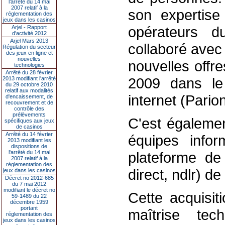
l’arrêté du 14 mai
2007 relatif à la
son expertise
réglementation des
jeux dans les casinos
opérateurs d
Arjel - Rapport
d'activité 2012
Arjel Mars 2013
collaboré avec
Régulation du secteur
des jeux en ligne et
nouvelles
nouvelles offr
technologies
Arrêté du 28 février
2009 dans le 
2013 modifiant l'arrêté
du 29 octobre 2010
relatif aux modalités
internet (Pario
d'encaissement, de
recouvrement et de
contrôle des
prélèvements
C'est égalemen
spécifiques aux jeux
de casinos
Arrêté du 14 février
équipes infor
2013 modifiant les
dispositions de
l'arrêté du 14 mai
plateforme de 
2007 relatif à la
réglementation des
direct, ndlr) de
jeux dans les casinos
Décret no 2012-685
du 7 mai 2012
modifiant le décret no
Cette acquisit
59-1489 du 22
décembre 1959
portant
maîtrise tec
réglementation des
jeux dans les casinos