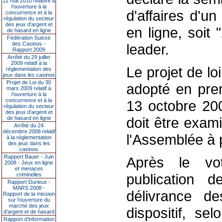
12 mai 2010 relative à
l’ouverture à la
d'affaires d'un
concurrence et à la
régulation du secteur
des jeux d’argent et
en ligne, soit
de hasard en ligne
Fédération Suisse
des Casinos -
leader.
Rapport 2009
Arrêté du 29 juillet
2009 relatif à la
Le projet de lo
réglementation des
jeux dans les casinos
Projet de Loi du 30
adopté en prem
mars 2009 relatif à
l’ouverture à la
concurrence et à la
13 octobre 200
régulation du secteur
des jeux d’argent et
doit être exam
de hasard en ligne
Arrêté du 24
décembre 2008 relatif
l'Assemblée à p
à la réglementation
des jeux dans les
casinos
Rapport Bauer - Juin
Après le vot
2008 - Jeux en ligne
et menaces
publication d
criminelles
Rapport Durieux -
MARS 2008 -
délivrance de
Rapport de la mission
sur l’ouverture du
marché des jeux
dispositif, se
d’argent et de hasard
Rapport d'information