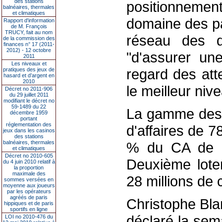
des stations
positionnemen
balnéaires, thermales
et climatiques
domaine des par
Rapport d'information
de M. François
TRUCY, fait au nom
réseau des dé
de la commission des
finances n° 17 (2011-
2012) - 12 octobre
"d'assurer une
2011
Les niveaux et
regard des atte
pratiques des jeux de
hasard et d’argent en
2010
le meilleur niv
Décret no 2011-906
du 29 juillet 2011
modifiant le décret no
59-1489 du 22
La gamme des pa
décembre 1959
portant
réglementation des
d'affaires de 7
jeux dans les casinos
des stations
balnéaires, thermales
% du CA de la
et climatiques
Décret no 2010-605
Deuxième loter
du 4 juin 2010 relatif à
la proportion
maximale des
28 millions de c
sommes versées en
moyenne aux joueurs
par les opérateurs
agréés de paris
Christophe Bla
hippiques et de paris
sportifs en ligne
déclaré la sema
LOI no 2010-476 du