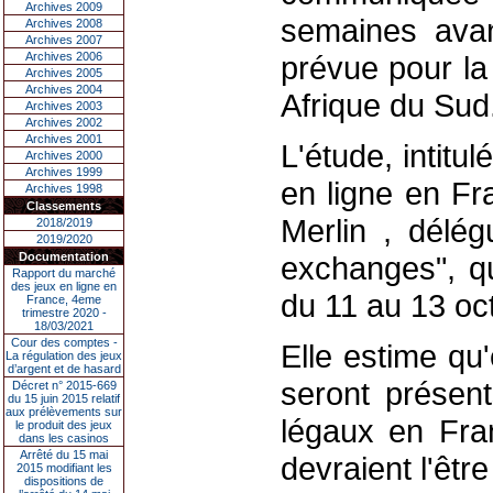
Archives 2009
semaines avan
Archives 2008
Archives 2007
Archives 2006
prévue pour l
Archives 2005
Archives 2004
Afrique du Sud
Archives 2003
Archives 2002
Archives 2001
L'étude, intitu
Archives 2000
Archives 1999
en ligne en Fr
Archives 1998
Classements
Merlin , délé
2018/2019
2019/2020
Documentation
exchanges", qu
Rapport du marché
des jeux en ligne en
du 11 au 13 oc
France, 4eme
trimestre 2020 -
18/03/2021
Cour des comptes -
Elle estime qu'
La régulation des jeux
d’argent et de hasard
seront présent
Décret n° 2015-669
du 15 juin 2015 relatif
aux prélèvements sur
légaux en Fran
le produit des jeux
dans les casinos
Arrêté du 15 mai
devraient l'êtr
2015 modifiant les
dispositions de