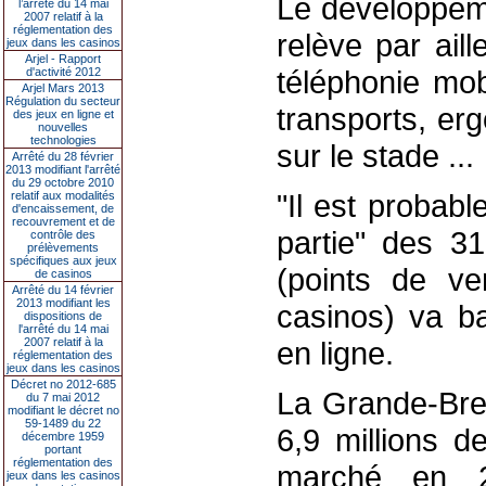
Le développeme
l’arrêté du 14 mai
2007 relatif à la
réglementation des
relève par aill
jeux dans les casinos
Arjel - Rapport
téléphonie mob
d'activité 2012
Arjel Mars 2013
Régulation du secteur
transports, erg
des jeux en ligne et
nouvelles
technologies
sur le stade ...
Arrêté du 28 février
2013 modifiant l'arrêté
du 29 octobre 2010
"Il est probabl
relatif aux modalités
d'encaissement, de
recouvrement et de
partie" des 31
contrôle des
prélèvements
spécifiques aux jeux
(points de v
de casinos
Arrêté du 14 février
2013 modifiant les
casinos) va ba
dispositions de
l'arrêté du 14 mai
2007 relatif à la
en ligne.
réglementation des
jeux dans les casinos
Décret no 2012-685
La Grande-Bret
du 7 mai 2012
modifiant le décret no
59-1489 du 22
6,9 millions d
décembre 1959
portant
réglementation des
marché en 20
jeux dans les casinos