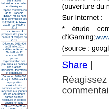
des stations
balnéaires, thermales
(ouverture du 
et climatiques
Rapport d'information
de M. François
Sur Internet :
TRUCY, fait au nom
de la commission des
finances n° 17 (2011-
2012) - 12 octobre
* étude comp
2011
Les niveaux et
pratiques des jeux de
d'iGaming:
www
hasard et d’argent en
2010
Décret no 2011-906
(source : goog
du 29 juillet 2011
modifiant le décret no
59-1489 du 22
décembre 1959
portant
réglementation des
Share
|
jeux dans les casinos
des stations
balnéaires, thermales
et climatiques
Réagissez 
Décret no 2010-605
du 4 juin 2010 relatif à
la proportion
maximale des
commentair
sommes versées en
moyenne aux joueurs
par les opérateurs
agréés de paris
hippiques et de paris
sportifs en ligne
LOI no 2010-476 du