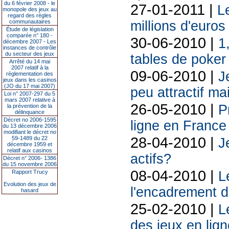
du 6 février 2008 - le
27-01-2011 |
L
monopole des jeux au
regard des règles
communautaires
millions d'euros
Étude de législation
comparée n° 180 -
30-06-2010 |
1
décembre 2007 - Les
instances de contrôle
du secteur des jeux
tables de poker 
Arrêté du 14 mai
2007 relatif à la
09-06-2010 |
J
réglementation des
jeux dans les casinos
(JO du 17 mai 2007)
peu attractif ma
Loi n° 2007-297 du 5
mars 2007 relative à
26-05-2010 |
P
la prévention de la
délinquance
Décret no 2006-1595
ligne en France
du 13 décembre 2006
modifiant le décret no
28-04-2010 |
59-1489 du 22
J
décembre 1959 et
relatif aux casinos
actifs?
Décret n° 2006- 1386
du 15 novembre 2006
08-04-2010 |
Rapport Trucy
L
Evolution des jeux de
l'encadrement d
hasard
25-02-2010 |
L
des jeux en lign