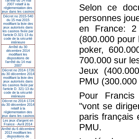
l’arrêté du 14 mai
2007 relatif à la
Selon ce docu
réglementation des
jeux dans les casinos
personnes joue
Décret no 2015-540
du 15 mai 2015
modifiant la liste des
en France: 2 
jeux autorisés dans
les casinos fixée par
l’article D.321-13 du
(800.000 pour l
code de la sécurité
intérieure
poker, 600.00
Arrêté du 30
décembre 2014
modifiant les
700.000 sur le
dispositions de
l’arrêté du 14 mai
2007
Jeux (400.000
Décret no 2014-1726
du 30 décembre 2014
modifiant la liste des
PMU (300.000 p
jeux autorisés dans
les casinos fixée par
l’article D. 321-13 du
Pour Francis 
code de la sécurité
intérieure
Décret no 2014-1724
"vont se dirig
du 30 décembre 2014
relatif à la
réglementation des
paris français
jeux dans les casinos
Les jeux d’argent en
PMU.
France - Avril 2014
Arrêté du 6 décembre
2013 modifiant les
dispositions de