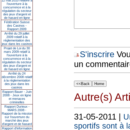
12 mai 2010 relative à
l’ouverture à la
concurrence et à la
régulation du secteur
des jeux d’argent et
de hasard en ligne
Fédération Suisse
des Casinos -
Rapport 2009
Arrêté du 29 juillet
2009 relatif à la
réglementation des
jeux dans les casinos
Projet de Loi du 30
S'inscrire
Vous
mars 2009 relatif à
l’ouverture à la
concurrence et à la
un commentair
régulation du secteur
des jeux d’argent et
de hasard en ligne
Arrêté du 24
décembre 2008 relatif
à la réglementation
des jeux dans les
casinos
Rapport Bauer - Juin
Autre(s) Art
2008 - Jeux en ligne
et menaces
criminelles
Rapport Durieux -
MARS 2008 -
Rapport de la mission
31-05-2011 |
U
sur l’ouverture du
marché des jeux
sportifs sont à 
d’argent et de hasard
Rapport d'information