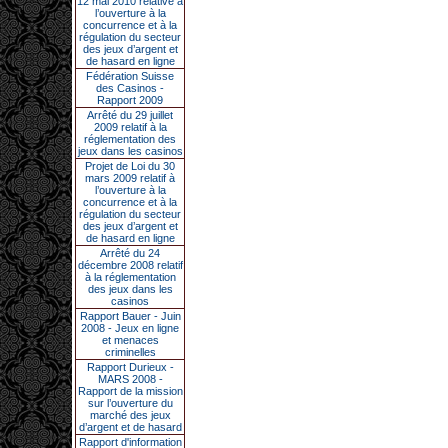
12 mai 2010 relative à
l’ouverture à la
concurrence et à la
régulation du secteur
des jeux d’argent et
de hasard en ligne
Fédération Suisse
des Casinos -
Rapport 2009
Arrêté du 29 juillet
2009 relatif à la
réglementation des
jeux dans les casinos
Projet de Loi du 30
mars 2009 relatif à
l’ouverture à la
concurrence et à la
régulation du secteur
des jeux d’argent et
de hasard en ligne
Arrêté du 24
décembre 2008 relatif
à la réglementation
des jeux dans les
casinos
Rapport Bauer - Juin
2008 - Jeux en ligne
et menaces
criminelles
Rapport Durieux -
MARS 2008 -
Rapport de la mission
sur l’ouverture du
marché des jeux
d’argent et de hasard
Rapport d'information