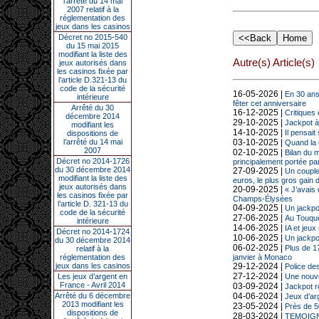
l’arrêté du 14 mai
2007 relatif à la
réglementation des
jeux dans les casinos
Décret no 2015-540
du 15 mai 2015
modifiant la liste des
Autre(s) Article(s)
jeux autorisés dans
les casinos fixée par
l’article D.321-13 du
code de la sécurité
16-05-2026 |
En 30 ans
intérieure
fêter cet anniversaire
Arrêté du 30
16-12-2025 |
Critiques
décembre 2014
29-10-2025 |
Jackpot à
modifiant les
14-10-2025 |
Il pensai
dispositions de
l’arrêté du 14 mai
03-10-2025 |
Quand la 
2007
02-10-2025 |
Bilan du 
Décret no 2014-1726
principalement portée pa
du 30 décembre 2014
27-09-2025 |
Un couple
modifiant la liste des
euros, le plus gros gain 
jeux autorisés dans
20-09-2025 |
« J’avais
les casinos fixée par
Champs-Élysées
l’article D. 321-13 du
04-09-2025 |
Un jackpo
code de la sécurité
27-06-2025 |
Au Touque
intérieure
14-06-2025 |
IA et jeu
Décret no 2014-1724
10-06-2025 |
Un jackpo
du 30 décembre 2014
06-02-2025 |
Plus de 1
relatif à la
réglementation des
janvier à Monaco
jeux dans les casinos
29-12-2024 |
Police des
27-12-2024 |
Les jeux d’argent en
Une nouve
France - Avril 2014
03-09-2024 |
Jackpot r
Arrêté du 6 décembre
04-06-2024 |
Jeux d’arg
2013 modifiant les
23-05-2024 |
Près de 5
dispositions de
28-03-2024 |
TEMOIGNAGE