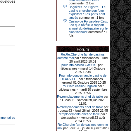
à quelques
Le plus gros gain gagné depuis plus
commenté : 2 fois
de 20 ans dans l’établissement.
Bagnères-de-Bigorre – Le
casino cherche son futur
exploitant : Les paris sont
lancés
commenté : 1 fois
Casino de Forges-les-Eaux
31-03-2026|
: ce que révèle le rapport
annuel du délégataire sur le
Série de jackpots au casino JOA de
plan financier
commenté : 1
Gujan-Mestras : ce mois de mars a
fois
été fructueux pour quelques
joueurs. D’abord avec 44 207 euros
remportés le dimanche 22 mars sur
une machine à sous pour une mise
Forum
initiale de 5,28 €. Puis quelques
jours plus tard, le vendredi 27 mars,
Re:Re:Cherche fan de casinos
un joueur a décroché 12 086 euros
comme moi
par : titidecannes - lundi
sur une autre machine à sous.
20 avril 2026 10:01
pour info casino CASSIS.
par :
Enfin, troisième et dernier jackpot,
titidecannes - mardi 14 Octobre
record cette fois-ci, le samedi 28
2025 12:38
mars dernier. Quelque 111 322
Pour info concernant le casino de
euros ont été remportés sur la table
DEAUVILLE
par : titidecannes -
d’Ultimate Texas Hold’em Poker,
mercredi 01 Octobre 2025 10:25
grâce à une mise de 5 euros sur la
Pour info casino Enghien
par :
case bonus et une quinte flush
titidecannes - mardi 30 septembre
royale. Ces gains ont été annoncés
2025 09:56
dans un communiqué diffusé par le
Re:remplacements chef de table
par
casino ce lundi 30 mars en soirée.
: Lucas93 - samedi 28 juin 2025
11:01
Re:remplacements chef de table
par
: Lucas93 - jeudi 26 juin 2025 21:45
remplacements chef de table
par :
11-01-2026|
mmentaires
alexasshark - vendredi 23 août
2024 15:53
Dimanche 11 janvier, en soirée, une
Re:Cherche fan de casinos comme
cliente retraitée de 78 ans, habitant
moi
par : eric57 - jeudi 06 juillet 2023
Trémuson, a eu l’énorme surprise