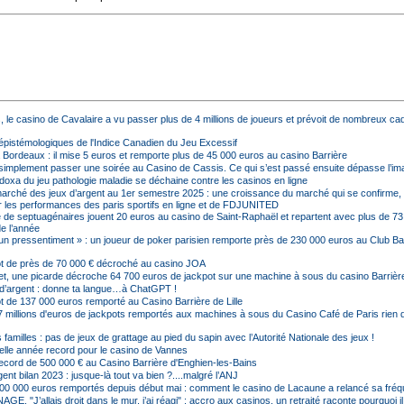
, le casino de Cavalaire a vu passer plus de 4 millions de joueurs et prévoit de nombreux c
 épistémologiques de l'Indice Canadien du Jeu Excessif
 Bordeaux : il mise 5 euros et remporte plus de 45 000 euros au casino Barrière
t simplement passer une soirée au Casino de Cassis. Ce qui s’est passé ensuite dépasse l’imag
doxa du jeu pathologie maladie se déchaine contre les casinos en ligne
marché des jeux d’argent au 1er semestre 2025 : une croissance du marché qui se confirme,
r les performances des paris sportifs en ligne et de FDJUNITED
 de septuagénaires jouent 20 euros au casino de Saint-Raphaël et repartent avec plus de 73
de l’année
 un pressentiment » : un joueur de poker parisien remporte près de 230 000 euros au Club Ba
t de près de 70 000 € décroché au casino JOA
t, une picarde décroche 64 700 euros de jackpot sur une machine à sous du casino Barrièr
x d’argent : donne ta langue…à ChatGPT !
t de 137 000 euros remporté au Casino Barrière de Lille
7 millions d'euros de jackpots remportés aux machines à sous du Casino Café de Paris rien 
 familles : pas de jeux de grattage au pied du sapin avec l’Autorité Nationale des jeux !
lle année record pour le casino de Vannes
ecord de 500 000 € au Casino Barrière d'Enghien-les-Bains
ent bilan 2023 : jusque-là tout va bien ?....malgré l’ANJ
00 000 euros remportés depuis début mai : comment le casino de Lacaune a relancé sa fréq
. "J’allais droit dans le mur, j’ai réagi" : accro aux casinos, un retraité raconte pourquoi il s