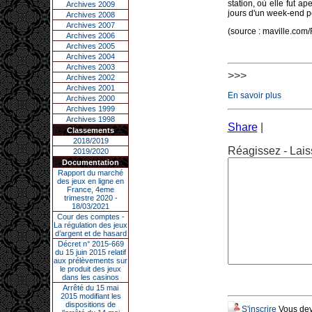
station, où elle fut a
Archives 2009
jours d'un week-end p
Archives 2008
Archives 2007
(source : maville.co
Archives 2006
Archives 2005
Archives 2004
Archives 2003
>>>
Archives 2002
Archives 2001
En savoir plus
Archives 2000
Archives 1999
Archives 1998
Share
|
Classements
2018/2019
Réagissez - Lais
2019/2020
Documentation
Rapport du marché
des jeux en ligne en
France, 4eme
trimestre 2020 -
18/03/2021
Cour des comptes -
La régulation des jeux
d’argent et de hasard
Décret n° 2015-669
du 15 juin 2015 relatif
aux prélèvements sur
le produit des jeux
dans les casinos
Arrêté du 15 mai
2015 modifiant les
dispositions de
S'inscrire
Vous deve