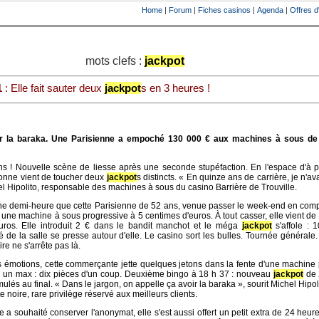
Home
|
Forum
|
Fiches casinos
|
Agenda
|
Offres d
mots clefs :
jackpot
1
: Elle fait sauter deux
jackpot
s en 3 heures !
ir la baraka. Une Parisienne a empoché 130 000 € aux machines à sous de 
s ! Nouvelle scène de liesse après une seconde stupéfaction. En l'espace d'à p
onne vient de toucher deux
jackpot
s distincts. « En quinze ans de carrière, je n'av
l Hipolito, responsable des machines à sous du casino Barrière de Trouville.
ne demi-heure que cette Parisienne de 52 ans, venue passer le week-end en com
 une machine à sous progressive à 5 centimes d'euros. À tout casser, elle vient d
uros. Elle introduit 2 € dans le bandit manchot et le méga
jackpot
s'affole : 
é de la salle se presse autour d'elle. Le casino sort les bulles. Tournée générale. 
ire ne s'arrête pas là.
 émotions, cette commerçante jette quelques jetons dans la fente d'une machine
ise un max : dix pièces d'un coup. Deuxième bingo à 18 h 37 : nouveau
jackpot
de 
és au final. « Dans le jargon, on appelle ça avoir la baraka », sourit Michel Hipolit
te noire, rare privilège réservé aux meilleurs clients.
 a souhaité conserver l'anonymat, elle s'est aussi offert un petit extra de 24 heur