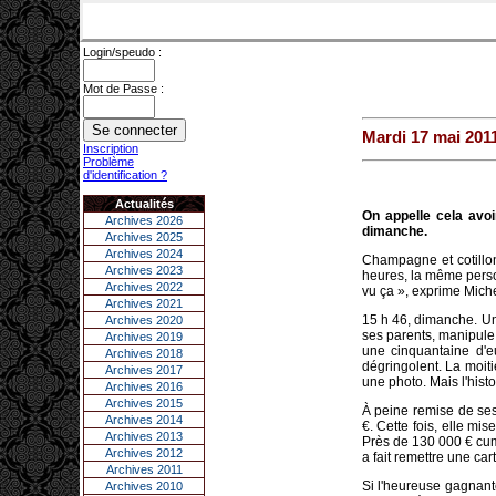
Login/speudo :
Mot de Passe :
Mardi 17 mai 201
Inscription
Problème
d'identification ?
Actualités
On appelle cela avo
Archives 2026
dimanche.
Archives 2025
Archives 2024
Champagne et cotillon
Archives 2023
heures, la même pers
Archives 2022
vu ça », exprime Miche
Archives 2021
15 h 46, dimanche. U
Archives 2020
ses parents, manipule
Archives 2019
une cinquantaine d'e
Archives 2018
dégringolent. La moiti
Archives 2017
une photo. Mais l'histo
Archives 2016
Archives 2015
À peine remise de ses
Archives 2014
€. Cette fois, elle m
Archives 2013
Près de 130 000 € cumul
Archives 2012
a fait remettre une car
Archives 2011
Si l'heureuse gagnante
Archives 2010