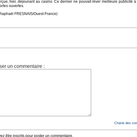
perçue, hier, déjeunant au casino. Ce dernier ne pouvait rêver meilleure publicité 
ortes ouvertes.
m/Raphaël FRESNAIS/Ouest-France)
ser un commentaire :
Charte des co
z être inscrits pour poster un commentaire.