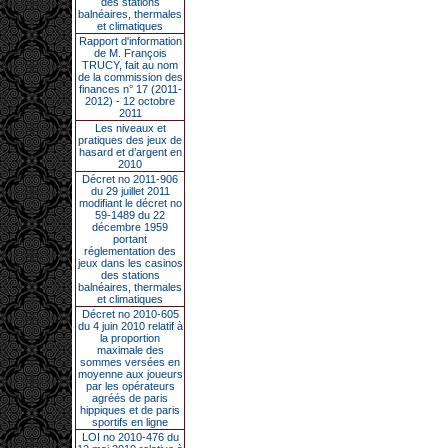
des stations
balnéaires, thermales
et climatiques
Rapport d'information
de M. François
TRUCY, fait au nom
de la commission des
finances n° 17 (2011-
2012) - 12 octobre
2011
Les niveaux et
pratiques des jeux de
hasard et d’argent en
2010
Décret no 2011-906
du 29 juillet 2011
modifiant le décret no
59-1489 du 22
décembre 1959
portant
réglementation des
jeux dans les casinos
des stations
balnéaires, thermales
et climatiques
Décret no 2010-605
du 4 juin 2010 relatif à
la proportion
maximale des
sommes versées en
moyenne aux joueurs
par les opérateurs
agréés de paris
hippiques et de paris
sportifs en ligne
LOI no 2010-476 du