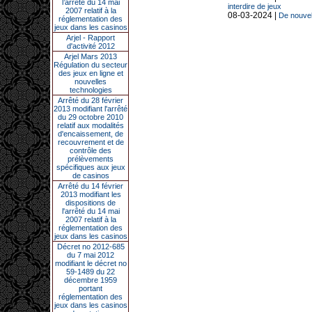
l’arrêté du 14 mai
interdire de jeux
2007 relatif à la
08-03-2024 |
De nouvel
réglementation des
jeux dans les casinos
Arjel - Rapport
d'activité 2012
Arjel Mars 2013
Régulation du secteur
des jeux en ligne et
nouvelles
technologies
Arrêté du 28 février
2013 modifiant l'arrêté
du 29 octobre 2010
relatif aux modalités
d'encaissement, de
recouvrement et de
contrôle des
prélèvements
spécifiques aux jeux
de casinos
Arrêté du 14 février
2013 modifiant les
dispositions de
l'arrêté du 14 mai
2007 relatif à la
réglementation des
jeux dans les casinos
Décret no 2012-685
du 7 mai 2012
modifiant le décret no
59-1489 du 22
décembre 1959
portant
réglementation des
jeux dans les casinos