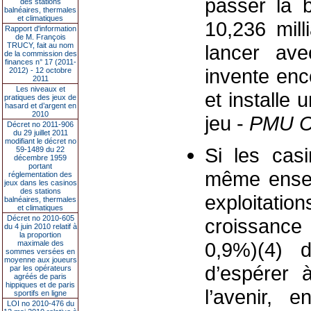
passer la 
des stations
balnéaires, thermales
et climatiques
10,236 mill
Rapport d'information
de M. François
TRUCY, fait au nom
lancer ave
de la commission des
finances n° 17 (2011-
invente en
2012) - 12 octobre
2011
Les niveaux et
et installe
pratiques des jeux de
hasard et d’argent en
2010
jeu -
PMU C
Décret no 2011-906
du 29 juillet 2011
modifiant le décret no
Si les casi
59-1489 du 22
décembre 1959
portant
même ensei
réglementation des
jeux dans les casinos
des stations
exploitatio
balnéaires, thermales
et climatiques
Décret no 2010-605
croissance
du 4 juin 2010 relatif à
la proportion
0,9%)(4) 
maximale des
sommes versées en
moyenne aux joueurs
d’espérer 
par les opérateurs
agréés de paris
hippiques et de paris
l’avenir, 
sportifs en ligne
LOI no 2010-476 du