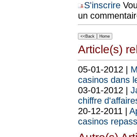
S'inscrire
Vous
un commentair
Article(s) rel
05-01-2012 |
M
casinos dans le
03-01-2012 |
J
chiffre d'affai
20-12-2011 |
Ap
casinos repass