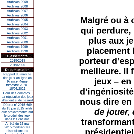
Archives 2009
Archives 2008
Archives 2007
Archives 2006
Malgré ou à 
Archives 2005
Archives 2004
qui perdure,
Archives 2003
Archives 2002
plus aux je
Archives 2001
Archives 2000
Archives 1999
placement l
Archives 1998
Classements
porteur d’esp
2018/2019
2019/2020
meilleure. Il
Documentation
Rapport du marché
des jeux en ligne en
jeux – en 
France, 4eme
trimestre 2020 -
d’ingéniosité
18/03/2021
Cour des comptes -
La régulation des jeux
nous dire en
d’argent et de hasard
Décret n° 2015-669
du 15 juin 2015 relatif
de jouer,
aux prélèvements sur
le produit des jeux
transformant
dans les casinos
Arrêté du 15 mai
2015 modifiant les
présidentiel
dispositions de