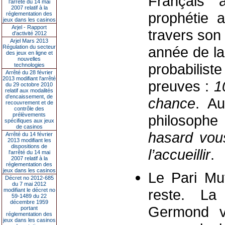
Français 
l’arrêté du 14 mai
2007 relatif à la
prophétie a
réglementation des
jeux dans les casinos
Arjel - Rapport
travers son
d'activité 2012
Arjel Mars 2013
Régulation du secteur
année de la
des jeux en ligne et
nouvelles
probabilist
technologies
Arrêté du 28 février
2013 modifiant l'arrêté
preuves :
1
du 29 octobre 2010
relatif aux modalités
d'encaissement, de
chance
. Au
recouvrement et de
contrôle des
prélèvements
philosophe
spécifiques aux jeux
de casinos
hasard vou
Arrêté du 14 février
2013 modifiant les
dispositions de
l’accueillir
.
l'arrêté du 14 mai
2007 relatif à la
réglementation des
jeux dans les casinos
Le Pari Mu
Décret no 2012-685
du 7 mai 2012
reste. La 
modifiant le décret no
59-1489 du 22
décembre 1959
Germond vi
portant
réglementation des
jeux dans les casinos