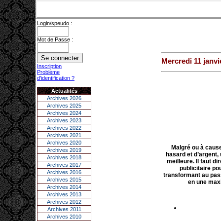
Login/speudo :
Mot de Passe :
Mercredi 11 janvi
Inscription
Problème
d'identification ?
Actualités
Archives 2026
Archives 2025
Archives 2024
Archives 2023
Archives 2022
Archives 2021
Archives 2020
Malgré ou à cause
Archives 2019
hasard et d’argent,
Archives 2018
meilleure. Il faut d
Archives 2017
publicitaire p
Archives 2016
transformant au pass
Archives 2015
en une maxi
Archives 2014
Archives 2013
Archives 2012
Archives 2011
Archives 2010