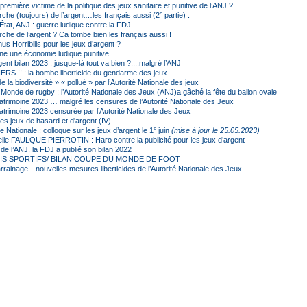
remière victime de la politique des jeux sanitaire et punitive de l’ANJ ?
rche (toujours) de l’argent…les français aussi (2° partie) :
État, ANJ : guerre ludique contre la FDJ
rche de l’argent ? Ca tombe bien les français aussi !
us Horribilis pour les jeux d’argent ?
ne une économie ludique punitive
ent bilan 2023 : jusque-là tout va bien ?....malgré l’ANJ
RS !! : la bombe liberticide du gendarme des jeux
de la biodiversité » « pollué » par l’Autorité Nationale des jeux
onde de rugby : l’Autorité Nationale des Jeux (ANJ)a gâché la fête du ballon ovale
atrimoine 2023 … malgré les censures de l’Autorité Nationale des Jeux
atrimoine 2023 censurée par l’Autorité Nationale des Jeux
es jeux de hasard et d'argent (IV)
Nationale : colloque sur les jeux d’argent le 1° juin
(mise à jour le 25.05.2023)
lle FAULQUE PIERROTIN : Haro contre la publicité pour les jeux d’argent
 de l’ANJ, la FDJ a publié son bilan 2022
RIS SPORTIFS/ BILAN COUPE DU MONDE DE FOOT
rrainage…nouvelles mesures liberticides de l’Autorité Nationale des Jeux