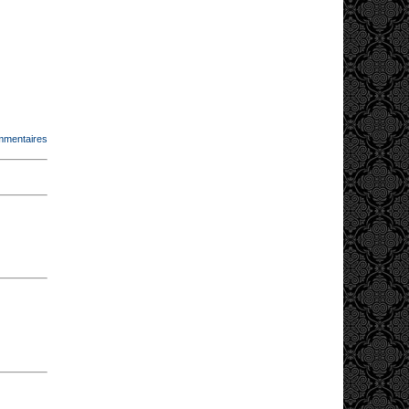
mmentaires