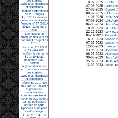
des stations
18-07-2025 |
Le PMU : p
balnéaires, thermales
27-05-2025 |
L’État che
et climatiques
27-02-2025 |
Conseil d’
Rapport d'information
08-02-2025 |
L’État che
de M. François
14-01-2025 |
2025 : Ann
TRUCY, fait au nom
07-07-2024 |
de la commission des
L’ANJ prô
finances n° 17 (2011-
04-06-2024 |
Jeux d’arg
2012) - 12 octobre
18-04-2024 |
VOS PAPIE
2011
22-12-2023 |
Le « loto 
Les niveaux et
04-11-2023 |
Coupe du M
pratiques des jeux de
16-09-2023 |
Mission P
hasard et d’argent en
07-07-2023 |
Mission P
2010
12-06-2023 |
Haro sur l
Décret no 2011-906
23-05-2023 |
Assemblée 
du 29 juillet 2011
06-05-2023 |
modifiant le décret no
ANJ/Isabe
59-1489 du 22
30-03-2023 |
Sous l’œil
décembre 1959
25-02-2023 |
ANJ/ PA
portant
12-02-2023 |
Bonus, pa
réglementation des
jeux dans les casinos
des stations
balnéaires, thermales
et climatiques
Décret no 2010-605
du 4 juin 2010 relatif à
la proportion
maximale des
sommes versées en
moyenne aux joueurs
par les opérateurs
agréés de paris
hippiques et de paris
sportifs en ligne
LOI no 2010-476 du