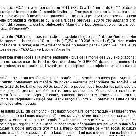
es jeux (FDJ) qui a surperformé en 2011 (+8,5% à 11,4 milliards €) (1) et dont 
 conforter le monopole (2) semble inviter les Français à conjurer la crise par une
ce ( par exemple à travers son nouveau jeu de grattage : « 2012 année de la rich
ogie probabiliste vertueuse qui a déjà fait ses preuves :
100 % des gagnants ont t
ment dit, comme l’a écrit le philosophe Alain dans Les Dieux,
que le hasard vo
ous à l’accueillir
.
 Urbain (PMU) n’est pas en reste. La société dirigée par Philippe Germond vien
de passer la barre des 10 milliards (+7,3% à 10,236 milliards €)(3). Non conte
ccès dans le poker, elle invente encore de nouveaux paris -
Pick 5
- et installe 
ces de jeu -
PMU City
- à Lyon et Marseille.
sont loin d’être logés à la même enseigne - plus de la moitié des 195 exploitations
 légère croissance du Produit Brut des Jeux (+ 0,9%)(4) donne néanmoins de
 profession qui parie sur l’avenir, en « multipliant les projets de casinos dans l
nt à ligne - dont les résultats pour l’année 2011 seront annoncés par l’Arjel le 19
ur public notamment en matière de poker - véritable phénomène de société - et
uro 2012
de football et les
JO de Londres
ne peuvent que booster les paris sportifs
ltats jusqu’à présent ont été moins bons qu’attendus. Même si de nombreux
tent à traiter par l’Arjel ( fiscalité, nouveau dossier d’exigence technique(DET
torité du régulateur - dirigé par Jean-François Vilotte - lui permet de lutter de pl
ntre les sites illégaux.
s résultats 2011 du
gambling
- cet impôt volontaire démocratique - rassurent
(thé
dans le même temps inquiètent
(théorie de la pauvreté,
une chose est certaine : l
rgent « donnent plus que jamais à voir sur notre société », comme l’a préci
ociologue Roger Caillois. Un tel succès invite néanmoins les pouvoirs publics à
ploiter la poule aux œufs d’or
mais à mieux comprendre ce « fait social et culture
aire » parfois excessive qu’il ne faudrait cependant pas réduire à une pathologie, 