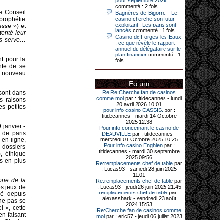
pour septembre 2026
commenté : 2 fois
le Conseil
Bagnères-de-Bigorre – Le
 prophétie
casino cherche son futur
31-03-2026|
exploitant : Les paris sont
esse ») et
lancés
commenté : 1 fois
enté leur
Série de jackpots au casino JOA de
Casino de Forges-les-Eaux
us serve…
Gujan-Mestras : ce mois de mars a
: ce que révèle le rapport
été fructueux pour quelques
annuel du délégataire sur le
joueurs. D’abord avec 44 207 euros
plan financier
commenté : 1
t pour la
remportés le dimanche 22 mars sur
fois
une machine à sous pour une mise
nte de se
initiale de 5,28 €. Puis quelques
un nouveau
jours plus tard, le vendredi 27 mars,
Forum
un joueur a décroché 12 086 euros
sur une autre machine à sous.
 sont dans
Re:Re:Cherche fan de casinos
comme moi
par : titidecannes - lundi
s raisons
Enfin, troisième et dernier jackpot,
20 avril 2026 10:01
record cette fois-ci, le samedi 28
es petites
pour info casino CASSIS.
par :
mars dernier. Quelque 111 322
titidecannes - mardi 14 Octobre
euros ont été remportés sur la table
2025 12:38
d’Ultimate Texas Hold’em Poker,
 janvier -
Pour info concernant le casino de
grâce à une mise de 5 euros sur la
 de paris
DEAUVILLE
par : titidecannes -
case bonus et une quinte flush
 en ligne,
mercredi 01 Octobre 2025 10:25
royale. Ces gains ont été annoncés
Pour info casino Enghien
par :
 dossiers
dans un communiqué diffusé par le
titidecannes - mardi 30 septembre
casino ce lundi 30 mars en soirée.
), éthique
2025 09:56
us en plus
Re:remplacements chef de table
par
: Lucas93 - samedi 28 juin 2025
11:01
orie de la
Re:remplacements chef de table
par
11-01-2026|
es jeux de
: Lucas93 - jeudi 26 juin 2025 21:45
remplacements chef de table
par :
Dimanche 11 janvier, en soirée, une
sé depuis
alexasshark - vendredi 23 août
cliente retraitée de 78 ans, habitant
 ne pas se
2024 15:53
Trémuson, a eu l’énorme surprise
l », cette
Re:Cherche fan de casinos comme
de décrocher un méga jackpot.
en faisant
moi
par : eric57 - jeudi 06 juillet 2023