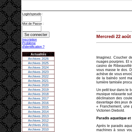
Login/speudo :
Mot de Passe :
Mercredi 22 août
Inscription
Problème
d'identification ?
Actualités
Imaginez. Coucher de
Archives 2026
nuages pourpres. Et v
Archives 2025
casino de Ribeauvillé.
Archives 2024
vous masse le dos. Dé
Archives 2023
achève de vous envoût
Archives 2022
de la balnéo sont mag
Archives 2021
lumière tamisée procur
Archives 2020
Archives 2019
Un petit tour dans le 
musique relaxante suba
Archives 2018
déclinaison des couleur
Archives 2017
davantage des jeux de 
Archives 2016
« Franchement, une p
Archives 2015
Victorien Diebold.
Archives 2014
Archives 2013
Paradis aquatique et 
Archives 2012
Archives 2011
Après le paradis aqua
Archives 2010
machines à sous vous