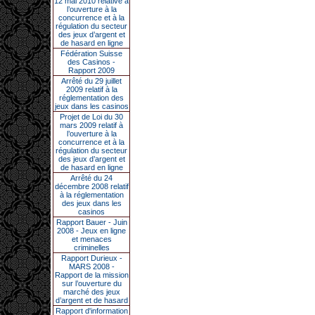
12 mai 2010 relative à
l’ouverture à la
concurrence et à la
régulation du secteur
des jeux d’argent et
de hasard en ligne
Fédération Suisse
des Casinos -
Rapport 2009
Arrêté du 29 juillet
2009 relatif à la
réglementation des
jeux dans les casinos
Projet de Loi du 30
mars 2009 relatif à
l’ouverture à la
concurrence et à la
régulation du secteur
des jeux d’argent et
de hasard en ligne
Arrêté du 24
décembre 2008 relatif
à la réglementation
des jeux dans les
casinos
Rapport Bauer - Juin
2008 - Jeux en ligne
et menaces
criminelles
Rapport Durieux -
MARS 2008 -
Rapport de la mission
sur l’ouverture du
marché des jeux
d’argent et de hasard
Rapport d'information