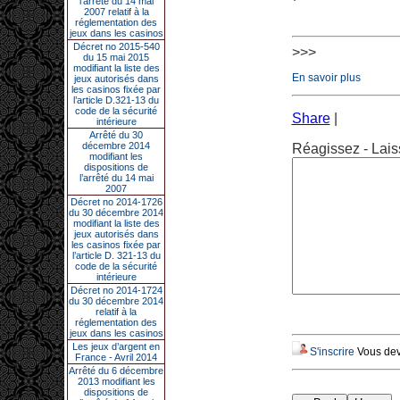
l’arrêté du 14 mai
2007 relatif à la
réglementation des
jeux dans les casinos
Décret no 2015-540
>>>
du 15 mai 2015
modifiant la liste des
En savoir plus
jeux autorisés dans
les casinos fixée par
l’article D.321-13 du
code de la sécurité
Share
|
intérieure
Arrêté du 30
décembre 2014
Réagissez - Lais
modifiant les
dispositions de
l’arrêté du 14 mai
2007
Décret no 2014-1726
du 30 décembre 2014
modifiant la liste des
jeux autorisés dans
les casinos fixée par
l’article D. 321-13 du
code de la sécurité
intérieure
Décret no 2014-1724
du 30 décembre 2014
relatif à la
réglementation des
jeux dans les casinos
Les jeux d’argent en
S'inscrire
Vous deve
France - Avril 2014
Arrêté du 6 décembre
2013 modifiant les
dispositions de