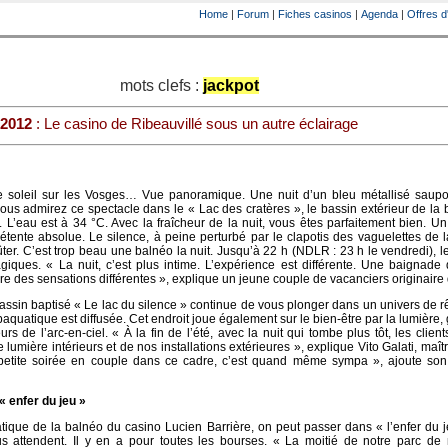
Home
|
Forum
|
Fiches casinos
|
Agenda
|
Offres d
mots clefs :
jackpot
 2012
: Le casino de Ribeauvillé sous un autre éclairage
 soleil sur les Vosges… Vue panoramique. Une nuit d’un bleu métallisé saup
ous admirez ce spectacle dans le « Lac des cratères », le bassin extérieur de la
 L’eau est à 34 °C. Avec la fraîcheur de la nuit, vous êtes parfaitement bien. Un
tente absolue. Le silence, à peine perturbé par le clapotis des vaguelettes de l
er. C’est trop beau une balnéo la nuit. Jusqu’à 22 h (NDLR : 23 h le vendredi), l
iques. « La nuit, c’est plus intime. L’expérience est différente. Une baignade
e des sensations différentes », explique un jeune couple de vacanciers originaire
bassin baptisé « Le lac du silence » continue de vous plonger dans un univers de 
quatique est diffusée. Cet endroit joue également sur le bien-être par la lumière, 
s de l’arc-en-ciel. « À la fin de l’été, avec la nuit qui tombe plus tôt, les clients
lumière intérieurs et de nos installations extérieures », explique Vito Galati, maît
etite soirée en couple dans ce cadre, c’est quand même sympa », ajoute son
« enfer du jeu »
tique de la balnéo du casino Lucien Barrière, on peut passer dans « l’enfer du 
 attendent. Il y en a pour toutes les bourses. « La moitié de notre parc de