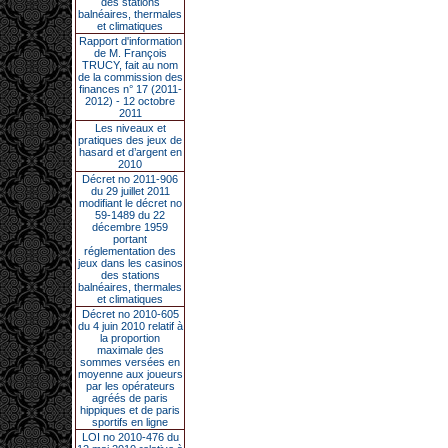
des stations
balnéaires, thermales
et climatiques
Rapport d'information
de M. François
TRUCY, fait au nom
de la commission des
finances n° 17 (2011-
2012) - 12 octobre
2011
Les niveaux et
pratiques des jeux de
hasard et d’argent en
2010
Décret no 2011-906
du 29 juillet 2011
modifiant le décret no
59-1489 du 22
décembre 1959
portant
réglementation des
jeux dans les casinos
des stations
balnéaires, thermales
et climatiques
Décret no 2010-605
du 4 juin 2010 relatif à
la proportion
maximale des
sommes versées en
moyenne aux joueurs
par les opérateurs
agréés de paris
hippiques et de paris
sportifs en ligne
LOI no 2010-476 du