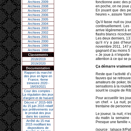
Archives 2009
fonctionne avec des p
en poche, on ne joue 
Archives 2008
En jouant que des pet
Archives 2007
heures », assure Yanni
Archives 2006
Archives 2005
Qu’il fasse nuit ou jou
Archives 2004
continuellement. Les 
Archives 2003
arrive légèrement à en
Archives 2002
flashs blancs ricochent
Archives 2001
Les deux derniers, 137
Archives 2000
qu’il n’y a pas d’he
Archives 1999
novembre 2011, 147 jo
Archives 1998
gagnant d’au moins 5 0
« Je joue à n’importe 
Classements
attention à ce qui se 
2018/2019
2019/2020
Ça démarre vraiment
Documentation
Rapport du marché
Reste que l’activité d
des jeux en ligne en
fauves qui se retrouve
France, 4eme
amateurs de poker, bl
trimestre 2020 -
sensations à la roulett
18/03/2021
sourit le couple de Rib
Cour des comptes -
La régulation des jeux
Pour accueillir les jo
d’argent et de hasard
un chef. « La nuit, po
Décret n° 2015-669
du 15 juin 2015 relatif
trentaine de personnes 
aux prélèvements sur
le produit des jeux
Le joueur, la nuit, n’
dans les casinos
du matin la semaine 
Arrêté du 15 mai
Presque une famille »,
2015 modifiant les
dispositions de
(source : lalsace.fr/Pa