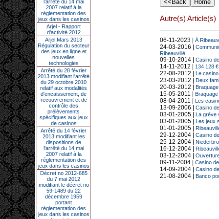
l’arrêté du 14 mai
2007 relatif à la
réglementation des
Autre(s) Article(s)
jeux dans les casinos
Arjel - Rapport
d'activité 2012
Arjel Mars 2013
06-11-2023 |
À Ribeauvi
Régulation du secteur
24-03-2016 |
Communiqu
des jeux en ligne et
Ribeauvillé
nouvelles
09-10-2014 |
Casino de
technologies
14-11-2012 |
134 128 €
Arrêté du 28 février
22-08-2012 |
Le casino
2013 modifiant l'arrêté
23-03-2012 |
Deux fami
du 29 octobre 2010
20-03-2012 |
Braquage 
relatif aux modalités
15-05-2011 |
d'encaissement, de
Braquage à
recouvrement et de
08-04-2011 |
Les casino
contrôle des
13-09-2006 |
Casino de
prélèvements
03-01-2005 |
La grève 
spécifiques aux jeux
03-01-2005 |
Les jeux s
de casinos
01-01-2005 |
Ribeauvill
Arrêté du 14 février
29-12-2004 |
Casino de
2013 modifiant les
25-12-2004 |
Niederbro
dispositions de
l'arrêté du 14 mai
16-12-2004 |
Ribeauvill
2007 relatif à la
03-12-2004 |
Ouverture
réglementation des
09-11-2004 |
Casino de 
jeux dans les casinos
14-09-2004 |
Casino de 
Décret no 2012-685
21-08-2004 |
Banco pou
du 7 mai 2012
modifiant le décret no
59-1489 du 22
décembre 1959
portant
réglementation des
jeux dans les casinos