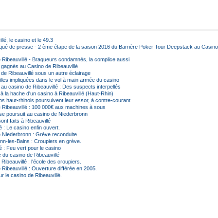
llé, le casino et le 49.3
é de presse - 2 ème étape de la saison 2016 du Barrière Poker Tour Deepstack au Casino
 Ribeauvillé - Braqueurs condamnés, la complice aussi
 gagnés au Casino de Ribeauvillé
 de Ribeauvillé sous un autre éclairage
lles impliquées dans le vol à main armée du casino
au casino de Ribeauvillé : Des suspects interpellés
 la hache d'un casino à Ribeauvillé (Haut-Rhin)
s haut-rhinois poursuivent leur essor, à contre-courant
 Ribeauvillé : 100 000€ aux machines à sous
se poursuit au casino de Niederbronn
ont faits à Ribeauvillé
é : Le casino enfin ouvert.
 Niederbronn : Grève reconduite
nn-les-Bains : Croupiers en grève.
é : Feu vert pour le casino
 du casino de Ribeauvillé
Ribeauvillé : l'école des croupiers.
Ribeauvillé : Ouverture différée en 2005.
r le casino de Ribeauvillé.