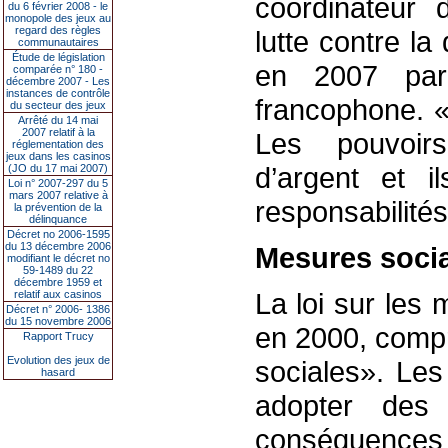
coordinateur 
du 6 février 2008 - le
monopole des jeux au
regard des règles
lutte contre l
communautaires
Étude de législation
en 2007 par
comparée n° 180 -
décembre 2007 - Les
instances de contrôle
francophone. 
du secteur des jeux
Arrêté du 14 mai
2007 relatif à la
Les pouvoir
réglementation des
jeux dans les casinos
d’argent et i
(JO du 17 mai 2007)
Loi n° 2007-297 du 5
mars 2007 relative à
responsabilités»
la prévention de la
délinquance
Décret no 2006-1595
du 13 décembre 2006
Mesures soci
modifiant le décret no
59-1489 du 22
décembre 1959 et
La loi sur les
relatif aux casinos
Décret n° 2006- 1386
du 15 novembre 2006
en 2000, comp
Rapport Trucy
Evolution des jeux de
sociales». Les
hasard
adopter des
conséquences