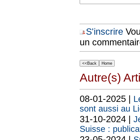
S'inscrire
Vous
un commentair
Autre(s) Art
08-01-2025 |
L
sont aussi au L
31-10-2024 |
J
Suisse : publica
23-05-2024 |
S