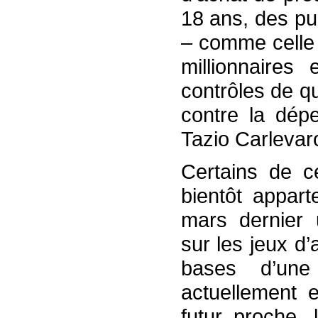
18 ans, des pub
– comme celle 
millionnaires
contrôles de q
contre la dép
Tazio Carlevaro
Certains de c
bientôt appar
mars dernier u
sur les jeux d’
bases d’une 
actuellement 
futur proche, 