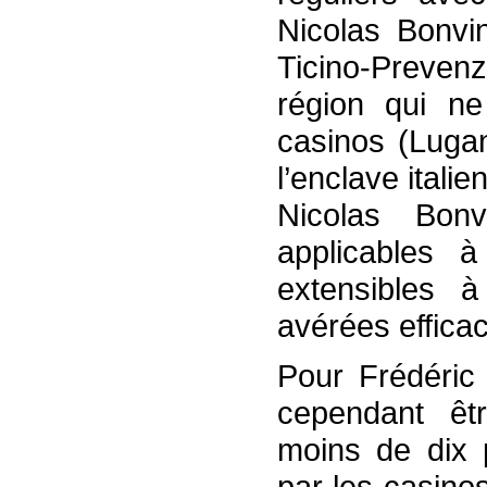
Nicolas Bonvi
Ticino-Preven
région qui n
casinos (Lugan
l’enclave itali
Nicolas Bonv
applicables 
extensibles 
avérées effica
Pour Frédéric 
cependant êt
moins de dix 
par les casino