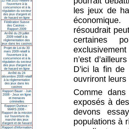
pourrait débatt
12 mai 2010 relative à
l’ouverture à la
concurrence et à la
les jeux de h
régulation du secteur
des jeux d’argent et
économique. 
de hasard en ligne
Fédération Suisse
des Casinos -
résoudrait peu
Rapport 2009
Arrêté du 29 juillet
2009 relatif à la
certaines po
réglementation des
jeux dans les casinos
exclusivement
Projet de Loi du 30
mars 2009 relatif à
l’ouverture à la
n’est d’ailleur
concurrence et à la
régulation du secteur
des jeux d’argent et
D’ici la fin d
de hasard en ligne
Arrêté du 24
ouvriront leurs
décembre 2008 relatif
à la réglementation
des jeux dans les
casinos
Comme dans 
Rapport Bauer - Juin
2008 - Jeux en ligne
et menaces
exposés à des
criminelles
Rapport Durieux -
devons essay
MARS 2008 -
Rapport de la mission
sur l’ouverture du
populations à r
marché des jeux
d’argent et de hasard
Rapport d'information