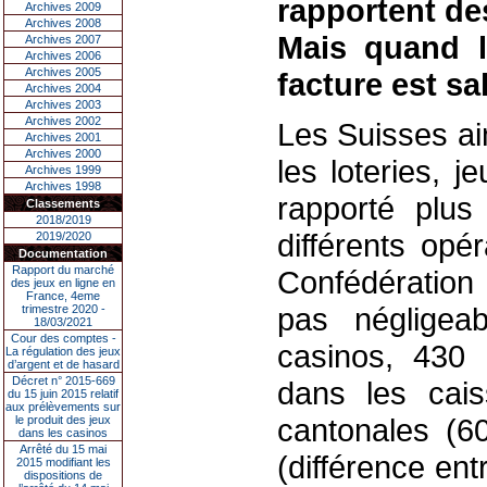
rapportent des
Archives 2009
Archives 2008
Mais quand l
Archives 2007
Archives 2006
Archives 2005
facture est sal
Archives 2004
Archives 2003
Archives 2002
Les Suisses ai
Archives 2001
Archives 2000
les loteries, 
Archives 1999
Archives 1998
rapporté plus
Classements
2018/2019
différents opé
2019/2020
Documentation
Rapport du marché
Confédération
des jeux en ligne en
France, 4eme
pas négligea
trimestre 2020 -
18/03/2021
Cour des comptes -
casinos, 430 
La régulation des jeux
d’argent et de hasard
Décret n° 2015-669
dans les cais
du 15 juin 2015 relatif
aux prélèvements sur
cantonales (60
le produit des jeux
dans les casinos
Arrêté du 15 mai
(différence ent
2015 modifiant les
dispositions de