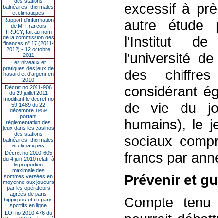
des stations
excessif à prè
balnéaires, thermales
et climatiques
Rapport d'information
autre étude 
de M. François
TRUCY, fait au nom
l’Institut 
de la commission des
finances n° 17 (2011-
2012) - 12 octobre
l’université d
2011
Les niveaux et
pratiques des jeux de
des chiffre
hasard et d’argent en
2010
considérant ég
Décret no 2011-906
du 29 juillet 2011
modifiant le décret no
de vie du jo
59-1489 du 22
décembre 1959
portant
humains), le j
réglementation des
jeux dans les casinos
des stations
sociaux compr
balnéaires, thermales
et climatiques
francs par ann
Décret no 2010-605
du 4 juin 2010 relatif à
la proportion
maximale des
Prévenir et gu
sommes versées en
moyenne aux joueurs
par les opérateurs
agréés de paris
Compte tenu 
hippiques et de paris
sportifs en ligne
LOI no 2010-476 du