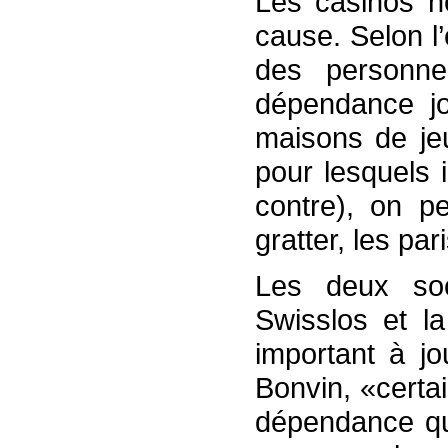
Les casinos n
cause. Selon l
des personn
dépendance j
maisons de jeu
pour lesquels i
contre), on pe
gratter, les par
Les deux soc
Swisslos et l
important à j
Bonvin, «certa
dépendance que