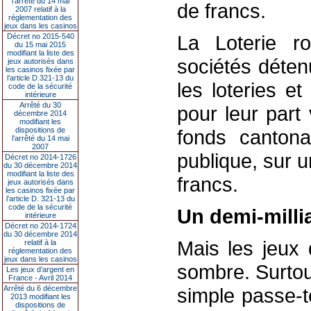
l’arrêté du 14 mai
de francs.
2007 relatif à la
réglementation des
jeux dans les casinos
La Loterie r
Décret no 2015-540
du 15 mai 2015
modifiant la liste des
sociétés déten
jeux autorisés dans
les casinos fixée par
l’article D.321-13 du
les loteries et
code de la sécurité
intérieure
Arrêté du 30
pour leur part
décembre 2014
modifiant les
dispositions de
fonds cantonau
l’arrêté du 14 mai
2007
publique, sur u
Décret no 2014-1726
du 30 décembre 2014
modifiant la liste des
francs.
jeux autorisés dans
les casinos fixée par
l’article D. 321-13 du
code de la sécurité
Un demi-milli
intérieure
Décret no 2014-1724
du 30 décembre 2014
Mais les jeux 
relatif à la
réglementation des
jeux dans les casinos
sombre. Surtou
Les jeux d’argent en
France - Avril 2014
Arrêté du 6 décembre
simple passe-t
2013 modifiant les
dispositions de