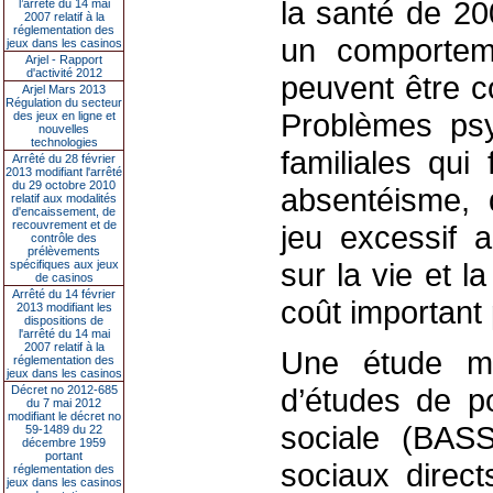
la santé de 20
l’arrêté du 14 mai
2007 relatif à la
réglementation des
un comportem
jeux dans les casinos
Arjel - Rapport
d'activité 2012
peuvent être 
Arjel Mars 2013
Régulation du secteur
Problèmes psy
des jeux en ligne et
nouvelles
technologies
familiales qui
Arrêté du 28 février
2013 modifiant l'arrêté
du 29 octobre 2010
absentéisme, 
relatif aux modalités
d'encaissement, de
recouvrement et de
jeu excessif
contrôle des
prélèvements
sur la vie et l
spécifiques aux jeux
de casinos
Arrêté du 14 février
coût important 
2013 modifiant les
dispositions de
l'arrêté du 14 mai
2007 relatif à la
Une étude m
réglementation des
jeux dans les casinos
d’études de po
Décret no 2012-685
du 7 mai 2012
modifiant le décret no
sociale (BASS
59-1489 du 22
décembre 1959
portant
sociaux direct
réglementation des
jeux dans les casinos