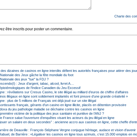
Charte des co
z être inscrits pour poster un commentaire.
s dizaines de casinos en ligne interdits défient les autorités françaises pour attirer des jou
 Nationale des Jeux gâche la fête mondiale du foot
 Nationale des jeux "tue" la FDJ ?
cendo(I) : Jeux d'argent, tabac, alcool, livret A....
 épistémologiques de l'Indice Canadien du Jeu Excessif
gne : révélations sur Cresus Casino, le site illégal au milliard d’euros de chiffre d’affaires
nos illégaux en ligne sont solidement implantés et font preuve d’une grande créativité »
gne : plus de 5 millions de Français ont déjà joué sur un site illégal
rtissants français, gérants d'un casino en ligne illicite, placés en détention provisoire
doxa du jeu pathologie maladie se déchaine contre les casinos en ligne
remière victime de la politique des jeux sanitaire et punitive de l’ANJ ?
 France salue l’ouverture d’enquêtes visant les acteurs du jeu illégal en ligne
jouer un salaire en deux secondes” : ancienne accro aux casinos en ligne, cette cheffe d'ent
rrière de Deauville : François-Stéphane Vergne conjugue héritage, audace et vision d'avenir
abuel, de Barrière : «Légaliser les casinos en ligne tous azimuts, c’est 15.000 emplois en m