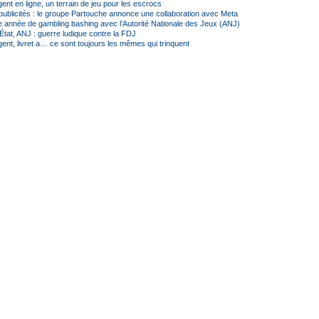
ent en ligne, un terrain de jeu pour les escrocs
ublicités : le groupe Partouche annonce une collaboration avec Meta
e année de gambling bashing avec l’Autorité Nationale des Jeux (ANJ)
État, ANJ : guerre ludique contre la FDJ
ent, livret a… ce sont toujours les mêmes qui trinquent