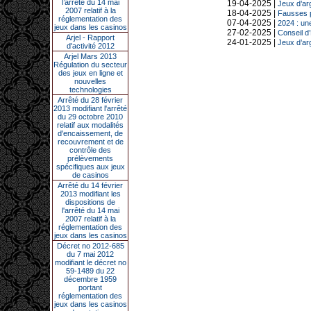
l’arrêté du 14 mai
19-04-2025 |
Jeux d’arg
2007 relatif à la
18-04-2025 |
Fausses p
réglementation des
07-04-2025 |
2024 : un
jeux dans les casinos
27-02-2025 |
Conseil d’
Arjel - Rapport
24-01-2025 |
Jeux d’arg
d'activité 2012
Arjel Mars 2013
Régulation du secteur
des jeux en ligne et
nouvelles
technologies
Arrêté du 28 février
2013 modifiant l'arrêté
du 29 octobre 2010
relatif aux modalités
d'encaissement, de
recouvrement et de
contrôle des
prélèvements
spécifiques aux jeux
de casinos
Arrêté du 14 février
2013 modifiant les
dispositions de
l'arrêté du 14 mai
2007 relatif à la
réglementation des
jeux dans les casinos
Décret no 2012-685
du 7 mai 2012
modifiant le décret no
59-1489 du 22
décembre 1959
portant
réglementation des
jeux dans les casinos