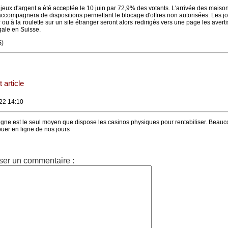
s jeux d'argent a été acceptée le 10 juin par 72,9% des votants. L'arrivée des maiso
'accompagnera de dispositions permettant le blocage d'offres non autorisées. Les j
 ou à la roulette sur un site étranger seront alors redirigés vers une page les avert
égale en Suisse.
S)
 article
22 14:10
ligne est le seul moyen que dispose les casinos physiques pour rentabiliser. Beau
ouer
en ligne de nos jours
ser un commentaire :