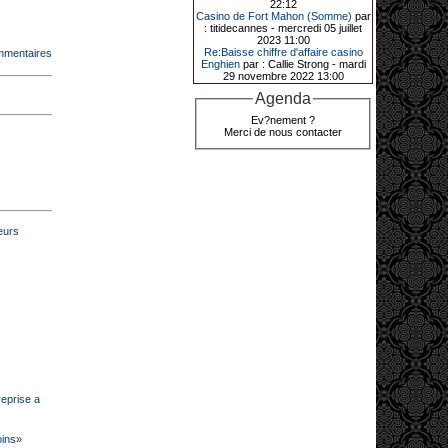
22:12
grâce à une mise de 5 euros sur la
Casino de Fort Mahon (Somme)
par
case bonus et une quinte flush
: titidecannes - mercredi 05 juillet
royale. Ces gains ont été annoncés
2023 11:00
dans un communiqué diffusé par le
Re:Baisse chiffre d'affaire casino
mmentaires
casino ce lundi 30 mars en soirée.
Enghien
par : Callie Strong - mardi
29 novembre 2022 13:00
Agenda
11-01-2026|
Ev?nement ?
Merci de nous contacter
Dimanche 11 janvier, en soirée, une
cliente retraitée de 78 ans, habitant
Trémuson, a eu l’énorme surprise
de décrocher un méga jackpot.
Elle n’a misé que 88 centimes sur
une machine à sous et a remporté
4_ 239 €?!
eurs
reprise a
oins»