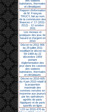
des stations
balnéaires, thermales
et climatiques
Rapport d'information
de M. François
TRUCY, fait au nom
de la commission des
finances n° 17 (2011-
2012) - 12 octobre
2011
Les niveaux et
pratiques des jeux de
hasard et d’argent en
2010
Décret no 2011-906
du 29 juillet 2011
modifiant le décret no
59-1489 du 22
décembre 1959
portant
réglementation des
jeux dans les casinos
des stations
balnéaires, thermales
et climatiques
Décret no 2010-605
du 4 juin 2010 relatif à
la proportion
maximale des
sommes versées en
moyenne aux joueurs
par les opérateurs
agréés de paris
hippiques et de paris
sportifs en ligne
LOI no 2010-476 du