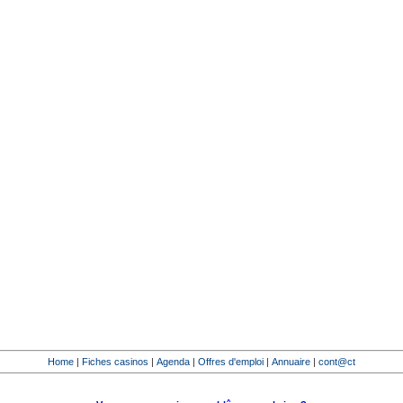
Home
|
Fiches casinos
|
Agenda
|
Offres d'emploi
|
Annuaire
|
cont@ct