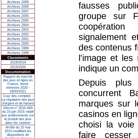
Archives 2009
fausses publ
Archives 2008
Archives 2007
groupe sur F
Archives 2006
Archives 2005
coopératio
Archives 2004
Archives 2003
signalement e
Archives 2002
Archives 2001
Archives 2000
des contenus f
Archives 1999
Archives 1998
l'image et le
Classements
2018/2019
indique un co
2019/2020
Documentation
Rapport du marché
Depuis plus
des jeux en ligne en
France, 4eme
trimestre 2020 -
concurrent B
18/03/2021
Cour des comptes -
La régulation des jeux
marques sur l
d’argent et de hasard
Décret n° 2015-669
casinos en lig
du 15 juin 2015 relatif
aux prélèvements sur
le produit des jeux
choisi la voie
dans les casinos
Arrêté du 15 mai
2015 modifiant les
faire cesser
dispositions de