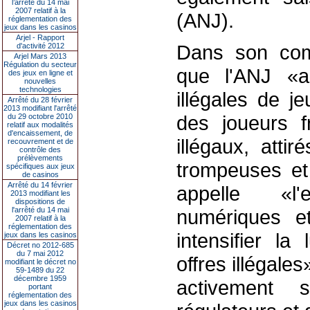
l’arrêté du 14 mai
2007 relatif à la
(ANJ).
réglementation des
jeux dans les casinos
Arjel - Rapport
Dans son com
d'activité 2012
Arjel Mars 2013
Régulation du secteur
que l'ANJ «a 
des jeux en ligne et
nouvelles
technologies
illégales de j
Arrêté du 28 février
2013 modifiant l'arrêté
des joueurs f
du 29 octobre 2010
relatif aux modalités
d'encaissement, de
illégaux, att
recouvrement et de
contrôle des
prélèvements
trompeuses et 
spécifiques aux jeux
de casinos
Arrêté du 14 février
appelle «l
2013 modifiant les
dispositions de
l'arrêté du 14 mai
numériques e
2007 relatif à la
réglementation des
intensifier la
jeux dans les casinos
Décret no 2012-685
du 7 mai 2012
offres illégales
modifiant le décret no
59-1489 du 22
décembre 1959
activement 
portant
réglementation des
jeux dans les casinos