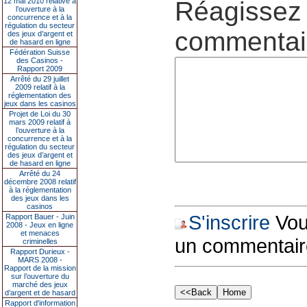
12 mai 2010 relative à
Réagissez 
l’ouverture à la
concurrence et à la
régulation du secteur
commentair
des jeux d’argent et
de hasard en ligne
Fédération Suisse
des Casinos -
Rapport 2009
Arrêté du 29 juillet
2009 relatif à la
réglementation des
jeux dans les casinos
Projet de Loi du 30
mars 2009 relatif à
l’ouverture à la
concurrence et à la
régulation du secteur
des jeux d’argent et
de hasard en ligne
Arrêté du 24
décembre 2008 relatif
à la réglementation
des jeux dans les
casinos
S'inscrire
Vous
Rapport Bauer - Juin
2008 - Jeux en ligne
et menaces
un commentair
criminelles
Rapport Durieux -
MARS 2008 -
Rapport de la mission
sur l’ouverture du
marché des jeux
d’argent et de hasard
Rapport d'information