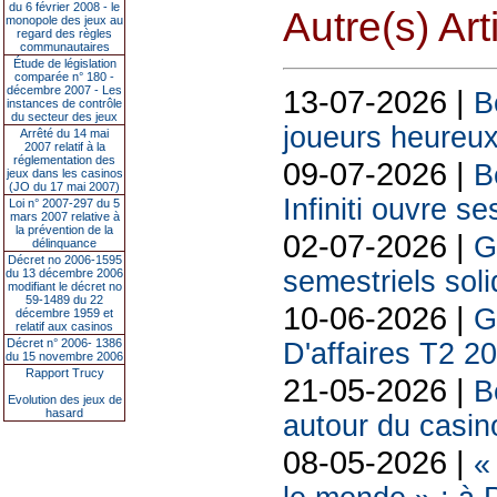
du 6 février 2008 - le
Autre(s) Art
monopole des jeux au
regard des règles
communautaires
Étude de législation
comparée n° 180 -
décembre 2007 - Les
13-07-2026 |
B
instances de contrôle
du secteur des jeux
joueurs heureux
Arrêté du 14 mai
2007 relatif à la
réglementation des
09-07-2026 |
B
jeux dans les casinos
(JO du 17 mai 2007)
Infiniti ouvre se
Loi n° 2007-297 du 5
mars 2007 relative à
la prévention de la
02-07-2026 |
G
délinquance
Décret no 2006-1595
semestriels sol
du 13 décembre 2006
modifiant le décret no
59-1489 du 22
10-06-2026 |
G
décembre 1959 et
relatif aux casinos
Décret n° 2006- 1386
D'affaires T2 2
du 15 novembre 2006
Rapport Trucy
21-05-2026 |
B
Evolution des jeux de
hasard
autour du casin
08-05-2026 |
«