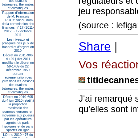
régulateurs et
des stations
balnéaires, thermales
jeu responsabl
et climatiques
Rapport d'information
de M. François
TRUCY, fait au nom
(source : lefig
de la commission des
finances n° 17 (2011-
2012) - 12 octobre
2011
Les niveaux et
Share
|
pratiques des jeux de
hasard et d’argent en
2010
Décret no 2011-906
du 29 juillet 2011
Vos réaction
modifiant le décret no
59-1489 du 22
décembre 1959
portant
titidecanne
réglementation des
jeux dans les casinos
des stations
balnéaires, thermales
et climatiques
J'ai remarqué s
Décret no 2010-605
du 4 juin 2010 relatif à
la proportion
qu'elles sont in
maximale des
sommes versées en
moyenne aux joueurs
par les opérateurs
agréés de paris
hippiques et de paris
sportifs en ligne
LOI no 2010-476 du