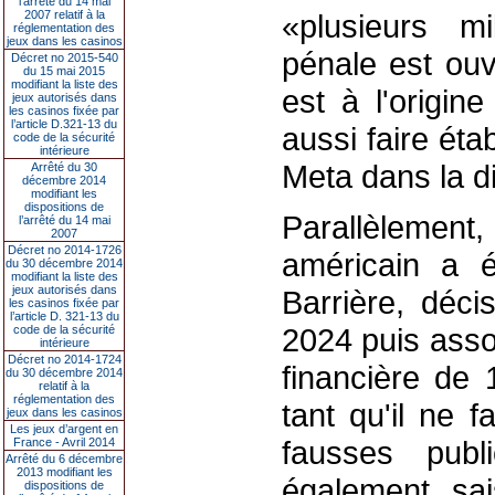
l’arrêté du 14 mai
2007 relatif à la
«plusieurs m
réglementation des
jeux dans les casinos
pénale est ouv
Décret no 2015-540
du 15 mai 2015
modifiant la liste des
est à l'origin
jeux autorisés dans
les casinos fixée par
l’article D.321-13 du
aussi faire éta
code de la sécurité
intérieure
Meta dans la di
Arrêté du 30
décembre 2014
modifiant les
dispositions de
Parallèlement,
l’arrêté du 14 mai
2007
Décret no 2014-1726
américain a 
du 30 décembre 2014
modifiant la liste des
jeux autorisés dans
Barrière, déci
les casinos fixée par
l’article D. 321-13 du
2024 puis asso
code de la sécurité
intérieure
Décret no 2014-1724
financière de 
du 30 décembre 2014
relatif à la
réglementation des
tant qu'il ne f
jeux dans les casinos
Les jeux d’argent en
fausses publ
France - Avril 2014
Arrêté du 6 décembre
2013 modifiant les
également sais
dispositions de