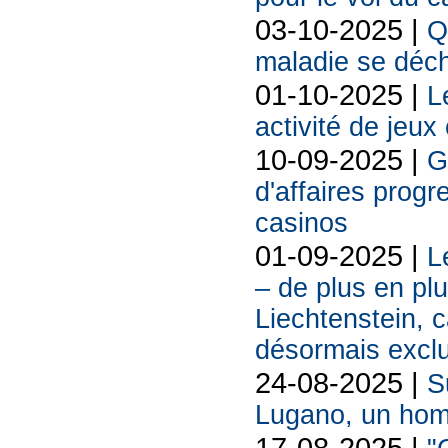
03-10-2025 |
Q
maladie se déch
01-10-2025 |
L
activité de jeux
10-09-2025 |
G
d'affaires prog
casinos
01-09-2025 |
L
– de plus en pl
Liechtenstein, 
désormais excl
24-08-2025 |
S
Lugano, un hom
17-08-2025 |