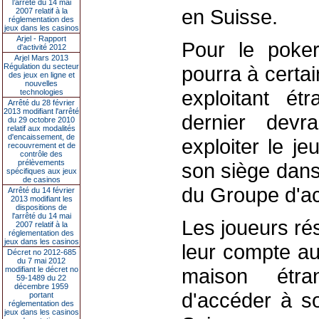
l’arrêté du 14 mai
en Suisse.
2007 relatif à la
réglementation des
jeux dans les casinos
Arjel - Rapport
Pour le poke
d'activité 2012
Arjel Mars 2013
Régulation du secteur
pourra à certa
des jeux en ligne et
nouvelles
exploitant é
technologies
Arrêté du 28 février
2013 modifiant l'arrêté
dernier devr
du 29 octobre 2010
relatif aux modalités
d'encaissement, de
exploiter le j
recouvrement et de
contrôle des
prélèvements
son siège dans 
spécifiques aux jeux
de casinos
du Groupe d'ac
Arrêté du 14 février
2013 modifiant les
dispositions de
l'arrêté du 14 mai
Les joueurs ré
2007 relatif à la
réglementation des
jeux dans les casinos
leur compte au
Décret no 2012-685
du 7 mai 2012
maison étr
modifiant le décret no
59-1489 du 22
décembre 1959
d'accéder à so
portant
réglementation des
jeux dans les casinos