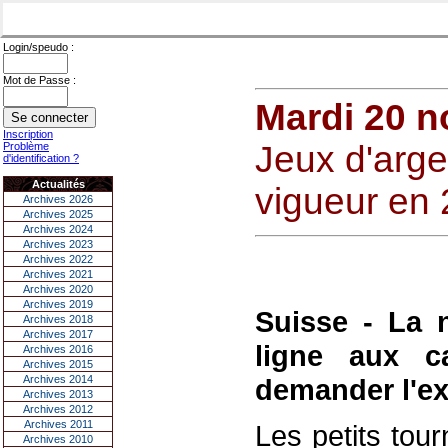
Login/speudo :
Mot de Passe :
Mardi 20 
Inscription
Jeux d'argen
Problème
d'identification ?
Actualités
vigueur en
Archives 2026
Archives 2025
Archives 2024
Archives 2023
Archives 2022
Archives 2021
Archives 2020
Archives 2019
Suisse - La n
Archives 2018
Archives 2017
ligne aux c
Archives 2016
Archives 2015
Archives 2014
demander l'ex
Archives 2013
Archives 2012
Archives 2011
Les petits tou
Archives 2010