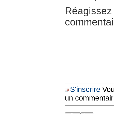
Réagissez 
commentair
S'inscrire
Vous
un commentair