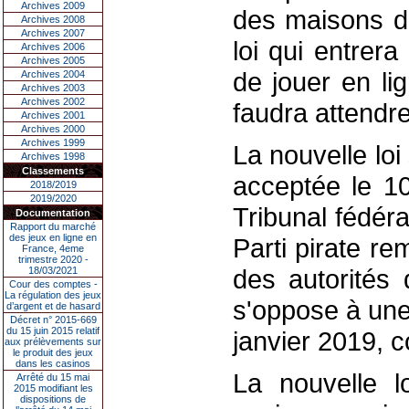
Archives 2009
des maisons de
Archives 2008
Archives 2007
loi qui entrer
Archives 2006
Archives 2005
de jouer en li
Archives 2004
Archives 2003
Archives 2002
faudra attendre
Archives 2001
Archives 2000
Archives 1999
La nouvelle loi
Archives 1998
Classements
acceptée le 10
2018/2019
2019/2020
Tribunal fédéra
Documentation
Rapport du marché
des jeux en ligne en
Parti pirate re
France, 4eme
trimestre 2020 -
des autorités
18/03/2021
Cour des comptes -
La régulation des jeux
s'oppose à une
d’argent et de hasard
Décret n° 2015-669
du 15 juin 2015 relatif
janvier 2019, c
aux prélèvements sur
le produit des jeux
dans les casinos
La nouvelle l
Arrêté du 15 mai
2015 modifiant les
dispositions de