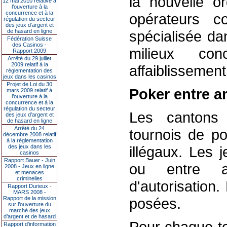
la nouvelle o
12 mai 2010 relative à
l’ouverture à la
concurrence et à la
opérateurs co
régulation du secteur
des jeux d’argent et
de hasard en ligne
spécialisée da
Fédération Suisse
des Casinos -
milieux co
Rapport 2009
Arrêté du 29 juillet
2009 relatif à la
affaiblissement
réglementation des
jeux dans les casinos
Projet de Loi du 30
Poker entre a
mars 2009 relatif à
l’ouverture à la
concurrence et à la
régulation du secteur
Les cantons 
des jeux d’argent et
de hasard en ligne
Arrêté du 24
tournois de po
décembre 2008 relatif
à la réglementation
des jeux dans les
illégaux. Les 
casinos
Rapport Bauer - Juin
ou entre a
2008 - Jeux en ligne
et menaces
criminelles
d'autorisation.
Rapport Durieux -
MARS 2008 -
Rapport de la mission
posées.
sur l’ouverture du
marché des jeux
d’argent et de hasard
Pour chaque to
Rapport d'information