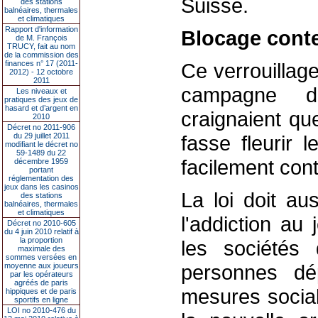
Suisse.
des stations
balnéaires, thermales
et climatiques
Rapport d'information
Blocage cont
de M. François
TRUCY, fait au nom
de la commission des
finances n° 17 (2011-
Ce verrouillage
2012) - 12 octobre
2011
campagne d
Les niveaux et
pratiques des jeux de
hasard et d’argent en
craignaient qu
2010
Décret no 2011-906
du 29 juillet 2011
fasse fleurir l
modifiant le décret no
59-1489 du 22
facilement con
décembre 1959
portant
réglementation des
jeux dans les casinos
La loi doit au
des stations
balnéaires, thermales
et climatiques
l'addiction au
Décret no 2010-605
du 4 juin 2010 relatif à
la proportion
les sociétés 
maximale des
sommes versées en
personnes d
moyenne aux joueurs
par les opérateurs
agréés de paris
mesures social
hippiques et de paris
sportifs en ligne
LOI no 2010-476 du