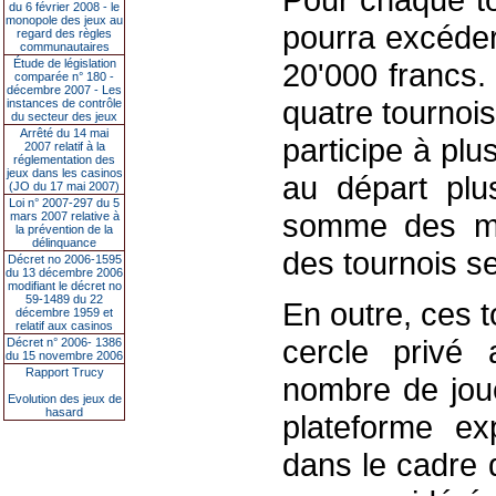
du 6 février 2008 - le
monopole des jeux au
pourra excéder
regard des règles
communautaires
Étude de législation
20'000 francs. 
comparée n° 180 -
décembre 2007 - Les
quatre tournois
instances de contrôle
du secteur des jeux
Arrêté du 14 mai
participe à pl
2007 relatif à la
réglementation des
jeux dans les casinos
au départ plu
(JO du 17 mai 2007)
Loi n° 2007-297 du 5
somme des mi
mars 2007 relative à
la prévention de la
délinquance
des tournois se
Décret no 2006-1595
du 13 décembre 2006
modifiant le décret no
59-1489 du 22
En outre, ces t
décembre 1959 et
relatif aux casinos
cercle privé 
Décret n° 2006- 1386
du 15 novembre 2006
Rapport Trucy
nombre de jou
Evolution des jeux de
hasard
plateforme exp
dans le cadre 